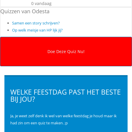
0 vandaag
Quizzen van Odesta
Samen een story schrijven?
Op welk meisje van HP lijk jij?
WELKE FEESTDAG PAST HET BESTE
BIJ JOU?
Ja, je weet zelf denk ik wel van welke feestdag je houd maar ik
had zin om een quiz te maken. ;p