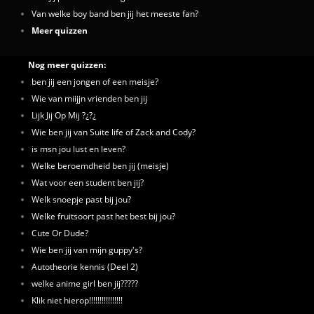
Van welke boy band ben jij het meeste fan?
Meer quizzen
Nog meer quizzen:
ben jij een jongen of een meisje?
Wie van miijjn vrienden ben jij
Lijk Jij Op Mij ?¿?¿
Wie ben jij van Suite life of Zack and Cody?
is msn jou lust en leven?
Welke beroemdheid ben jij (meisje)
Wat voor een student ben jij?
Welk snoepje past bij jou?
Welke fruitsoort past het best bij jou?
Cute Or Dude?
Wie ben jij van mijn guppy's?
Autotheorie kennis (Deel 2)
welke anime girl ben jij?????
Klik niet hierop!!!!!!!!!!!!!!!!