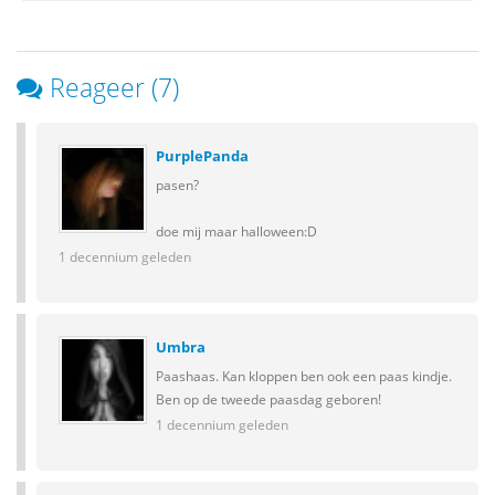
Reageer (7)
PurplePanda
pasen?
doe mij maar halloween:D
1 decennium geleden
Umbra
Paashaas. Kan kloppen ben ook een paas kindje.
Ben op de tweede paasdag geboren!
1 decennium geleden