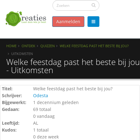
Aanmelden
HOME
ONTDEK
QUIZZEN
WELKE FEESTDAG PAST HET BESTE BIJ JOU?
UITKOMSTEN
Welke feestdag past het beste bij jou
- Uitkomsten
Titel:
Welke feestdag past het beste bij jou?
Schrijver:
Odesta
Bijgewerkt:
1 decennium geleden
Gedaan:
69 totaal
0 vandaag
Leeftijd:
AL
Kudos:
1 totaal
0 deze week