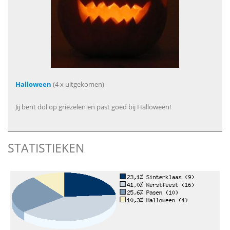
Halloween
(4 x uitgekomen)
Jij bent dol op griezelen en past goed bij Halloween!
STATISTIEKEN