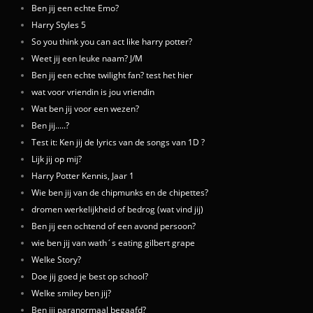
Ben jij een echte Emo?
Harry Styles 5
So you think you can act like harry potter?
Weet jij een leuke naam? J/M
Ben jij een echte twilight fan? test het hier
wat voor vriendin is jou vriendin
Wat ben jij voor een wezen?
Ben jij.....?
Test it: Ken jij de lyrics van de songs van 1D ?
Lijk jij op mij?
Harry Potter Kennis, Jaar 1
Wie ben jij van de chipmunks en de chipettes?
dromen werkelijkheid of bedrog (wat vind jij)
Ben jij een ochtend of een avond persoon?
wie ben jij van wath´s eating gilbert grape
Welke Story?
Doe jij goed je best op school?
Welke smiley ben jij?
Ben jij paranormaal begaafd?