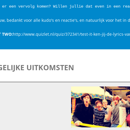
 er een vervolg komen? Willen jullie dat even in een rea
, bedankt voor alle kudo's en reactie's, en natuurlijk voor het in 
T TWO:
http://www.quizlet.nl/quiz/372341/test-it-ken-jij-de-lyrics-
ELIJKE UITKOMSTEN