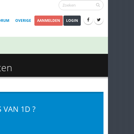
ORUM
OVERIGE
AANMELDEN
LOGIN
sten
S VAN 1D ?