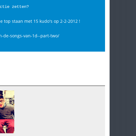
ctie zetten?
de top staan met 15 kudo's op 2-2-2012 !
van-de-songs-van-1d--part-two/