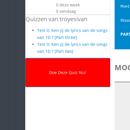
0 deze week
Moet
0 vandaag
Quizzen van troyesivan
Waauw
Test it: Ken jij de lyrics van de songs
PAR
van 1D ? [Part three]
Test it: Ken jij de lyrics van de songs
van 1D ? [Part two]
MOG