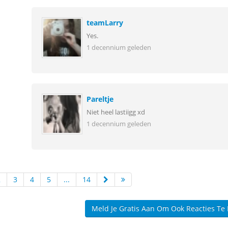
teamLarry
Yes.
1 decennium geleden
Pareltje
Niet heel lastiigg xd
1 decennium geleden
2
3
4
5
...
14
Meld Je Gratis Aan Om Ook Reacties Te