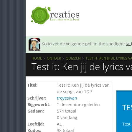
Koito
zet de volgende poll in the spotlight:
HOME
ONTDEK
QUIZZEN
TEST IT: KEN JIJ DE LYRICS
Test it: Ken jij de lyric
Titel:
Test it: Ken jij de lyrics van
de songs van 1D ?
Schrijver:
troyesivan
Bijgewerkt:
1 decennium geleden
TE
Gedaan:
574 totaal
0 vandaag
Leeftijd:
AL
Test 
Kudos:
38 totaal