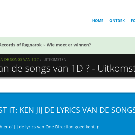
HOME
ONTDEK
F
Records of Ragnarok ~ Wie moet er winnen?
 VAN DE SONGS VAN 1D ?
UITKOMSTEN
s van de songs van 1D ? - Uitkom
ST IT: KEN JIJ DE LYRICS VAN DE SONG
hier of jij de lyrics van One Direction goed kent. (: