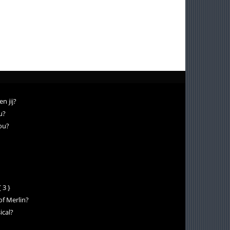
n jij?
u?
jou?
 3 }
of Merlin?
ical?