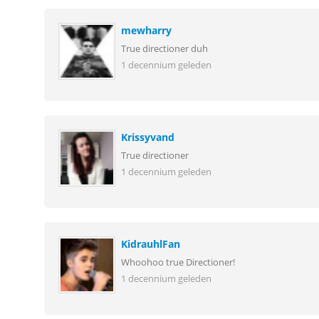
mewharry
True directioner duh
1 decennium geleden
Krissyvand
True directioner
1 decennium geleden
KidrauhlFan
Whoohoo true Directioner!
1 decennium geleden