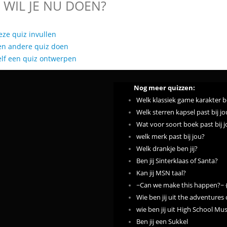
 WIL JE NU DOEN?
eze quiz invullen
en andere quiz doen
elf een quiz ontwerpen
Nog meer quizzen:
Welk klassiek game karakter be
Welk sterren kapsel past bij jo
Wat voor soort boek past bij 
welk merk past bij jou?
Welk drankje ben jij?
Ben jij Sinterklaas of Santa?
Kan jij MSN taal?
~Can we make this happen?~ {
Wie ben jij uit the adventures 
wie ben jij uit High School Mus
Ben jij een Sukkel