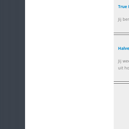
True 
Jij b
Halve
Jij we
uit h