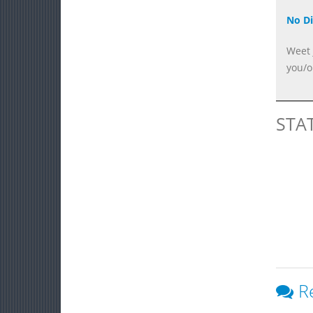
No Di
Weet 
you/o
STA
R