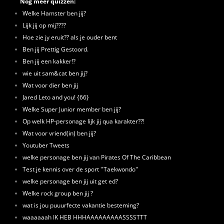
Nog meer quizzen:
Welke Hamster ben jij?
Lijk jij op mij????
Hoe zie jy eruit?? als je ouder bent
Ben jij Prettig Gestoord.
Ben jij een kakker!?
wie uit sam&cat ben jij?
Wat voor dier ben jij
Jared Leto and you! {66}
Welke Super Junior member ben jij?
Op welk HP-personage lijk jij qua karakter??!
Wat voor vriend(in) ben jij?
Youtuber Tweets
welke personage ben jij van Pirates Of The Caribbean
Test je kennis over de sport ''Taekwondo''
welke personage ben jij uit get ed?
Welke rock group ben jij ?
wat is jou puuurfecte vakantie besteming?
waaaaaah IK HEB HHHAAAAAAAAASSSSTTT