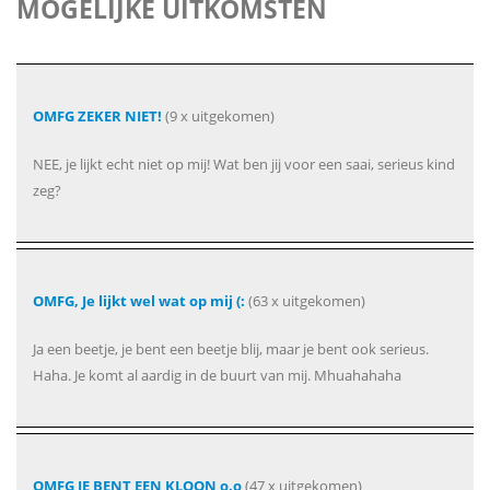
MOGELIJKE UITKOMSTEN
OMFG ZEKER NIET!
(9 x uitgekomen)
NEE, je lijkt echt niet op mij! Wat ben jij voor een saai, serieus kind
zeg?
OMFG, Je lijkt wel wat op mij (:
(63 x uitgekomen)
Ja een beetje, je bent een beetje blij, maar je bent ook serieus.
Haha. Je komt al aardig in de buurt van mij. Mhuahahaha
OMFG JE BENT EEN KLOON o.o
(47 x uitgekomen)