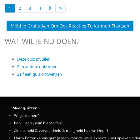
1
2
3
4
Meld Je Gratis Aan Om Ook Reacties Te Kunnen Plaatsen
WAT WIL JE NU DOEN?
Deze quiz invullen
Een andere quiz doen
Zelf een quiz ontwerpen
Meer quizzen:
Wil je zoenen?
ben jij een justin bieber fan?
Zinloosheid & verveeldheid & meligheid heerst! Deel 1
Harry Potter kennis quiz (alleen voor de ware experts!) niet spieken tijd