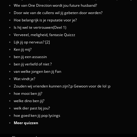
Wie van One Direction wordt jou future husband?
Door wie van de cullens wil jij gebeten door worden?
Hoe belangrijk is je reputatie voor je?
Is hij wel te vertrouwen(Deel 1)
Verveeel, meligheid, fantasie Quizzz
Lijk jij op nerveus? [2]
Ken jij mij?
ben jij een assassin
ben jij verliefd of niet ?
van welke jongen ben jij Fan
Wat vindt je?
Zouden wij vrienden kunnen zijn?;p Gewoon voor de lol :p
hoe mooi ben jij?
welke dino ben jij?
welk dier past bij jou?
hoe goed ken jij pop lycings
Meer quizzen