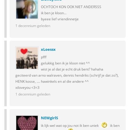
OCHTOCH KON OOK NIET ANDERSSS
ik ben je kloon...
byeee lief vriendinnetje
1 decennium geleden
xLoessx
pfff
gelukkig ben ik je kloon niet ^^
wist je al dat je echt druk bent? hahaha
geciteerd van arno walraven, dennis hendriks (schrijf je dat zo?),
HENK kosse, .... hawinkels en al die andere ^^
xiloveyou <3<3
1 decennium geleden
NEWgirlS
ik lijk wel wat op jou not ik ben uniek
ik ben