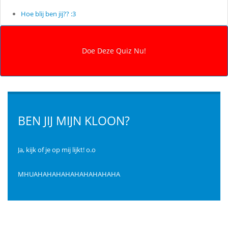
Hoe blij ben jij?? :3
BEN JIJ MIJN KLOON?
Ja, kijk of je op mij lijkt! o.o
MHUAHAHAHAHAHAHAHAHAHA