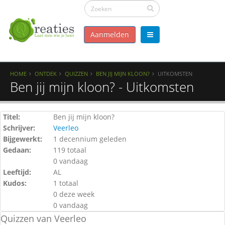
Aanmelden
HOME
ONTDEK
QUIZZEN
BEN JIJ MIJN KLOON?
UITKOMSTEN
Ben jij mijn kloon? - Uitkomsten
Titel:
Ben jij mijn kloon?
Schrijver:
Veerleo
Bijgewerkt:
1 decennium geleden
Gedaan:
119 totaal
0 vandaag
Leeftijd:
AL
Kudos:
1 totaal
0 deze week
0 vandaag
Quizzen van Veerleo