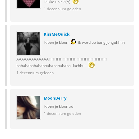
ik ikke uniek (A)
1 decennium geleden
KissMeQuick
Ik ben je kloon
ik word oo bang jonguhhhh
AAAAAAAAAAAAAHHHHHHHHHHHHHHHHHHHHH
hahahahahahahhahahahahaha -lachbui-
1 decennium geleden
MoonBerry
Ik ben je kloon xd
1 decennium geleden