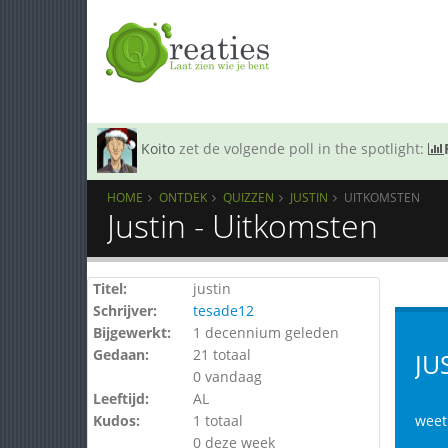
Koito
zet de volgende poll in the spotlight:
HOME
ONTDEK
QUIZZEN
JUSTIN
UITKOMSTEN
Justin - Uitkomsten
Titel:
justin
Schrijver:
tesade12
Bijgewerkt:
1 decennium geleden
Gedaan:
21 totaal
JU
0 vandaag
Leeftijd:
AL
Kudos:
1 totaal
weet 
0 deze week