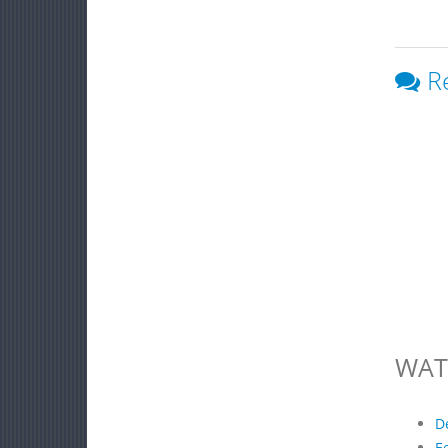
R
WAT
D
E