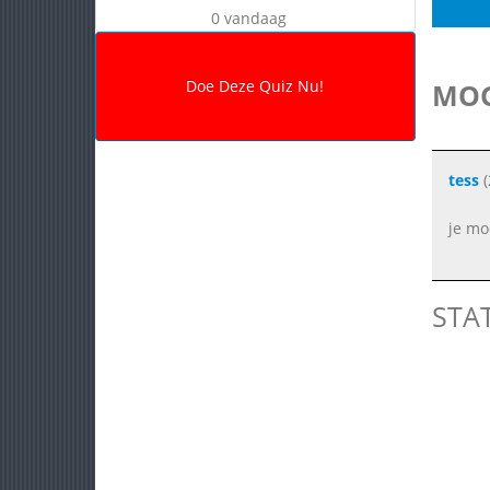
0 vandaag
MOG
tess
(
je mo
STA