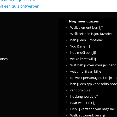
elf een quiz ontwerpen
Nog meer quizzen:
Welk element ben jij?
Welk seisoen is jou favoriet
ben jij een jumpfreak?
You & me | |
hoe mo0i ben jij?
Clones
welke kerst wil jij
Wat heb jij over voor je vriend
wat vind jij van billie
op welk personage uit mijn story
ben jij een typ voor tokio hote
random quiz
hoelang wordt je?
naar wat stink jij
Heb jij verstand van nagellak?
Welk automerk ben jij?