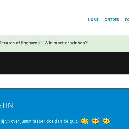
HOME
ONTDEK
F
Records of Ragnarok ~ Wie moet er winnen?
STIN
jij vil over justin bieber doe dan de quiz