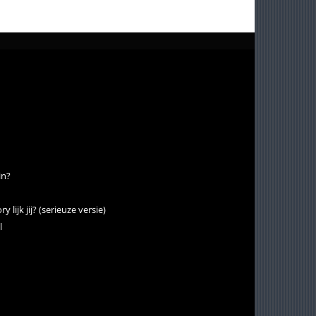
in?
 lijk jij? (serieuze versie)
l