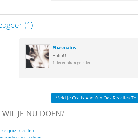
eageer (1)
Phasmatos
Huhh??
1 decennium geleden
Meld Je Gratis Aan Om Ook Reacties Te
 WIL JE NU DOEN?
eze quiz invullen
en andere quiz doen