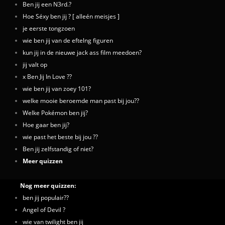
Ben jij een N3rd.?
Hoe Séxy ben jij ? [ alleén meisjes ]
je eerste tongzoen
wie ben jij van de eftelng figuren
kun jij in de nieuwe jack ass film meedoen?
jij valt op
x Ben Jij In Love ??
wie ben jij van zoey 101?
welke mooie beroemde man past bij jou??
Welke Pokémon ben jij?
Hoe gaar ben jij?
wie past het beste bij jou ??
Ben jij zelfstandig of niet?
Meer quizzen
Nog meer quizzen:
ben jij populair??
Angel of Devil ?
wie van twilight ben jij