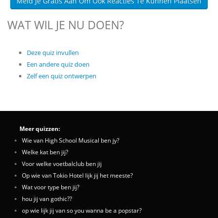
Meld Je Gratis Aan Om Ook Reacties Te Kunnen Plaatsen
WAT WIL JE NU DOEN?
Deze quiz invullen
Een andere quiz doen
Zelf een quiz ontwerpen
Meer quizzen:
Wie van High School Musical ben jy?
Welke kat ben jij?
Voor welke voetbalclub ben jij
Op wie van Tokio Hotel lijk jij het meeste?
Wat voor type ben jij?
hou jij van gothic??
op wie lijk jij van so you wanna be a popstar?