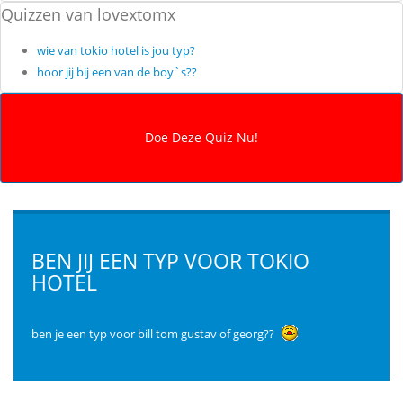
Quizzen van lovextomx
wie van tokio hotel is jou typ?
hoor jij bij een van de boy`s??
BEN JIJ EEN TYP VOOR TOKIO
HOTEL
ben je een typ voor bill tom gustav of georg??