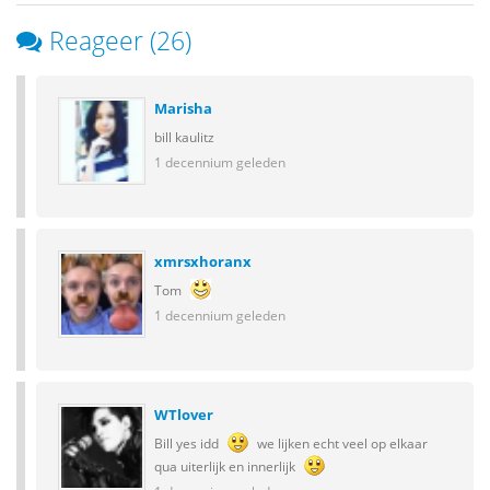
Reageer (26)
Marisha
bill kaulitz
1 decennium geleden
xmrsxhoranx
Tom
1 decennium geleden
WTlover
Bill yes idd
we lijken echt veel op elkaar
qua uiterlijk en innerlijk