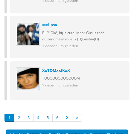
1 decennium geleden
Melipsa
Bill?! Oké, hij is cute. Maar Gus is toch
duizendmaal zo leuk (H)Gustav(H)
1 decennium geleden
XxTOMxxIKxX
TOOOOOOOOOOOOM
1 decennium geleden
1
2
3
4
5
6