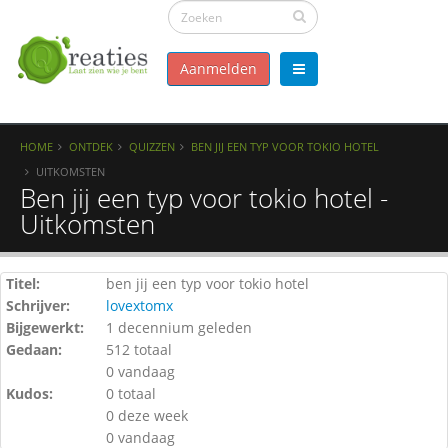
Aanmelden
HOME
ONTDEK
QUIZZEN
BEN JIJ EEN TYP VOOR TOKIO HOTEL
UITKOMSTEN
Ben jij een typ voor tokio hotel -
Uitkomsten
Titel:
ben jij een typ voor tokio hotel
Schrijver:
lovextomx
Bijgewerkt:
1 decennium geleden
Gedaan:
512 totaal
0 vandaag
Kudos:
0 totaal
0 deze week
0 vandaag