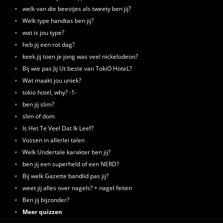
welk van die beestjes als tweety ben jij?
Welk type handtas ben jij?
wat is jou type?
heb jij een rot dag?
keek jij toen je jong was veel nickelodeon?
Bij wie pas Jij Ut beste van TokiO HoteL?
Wat maakt jou uniek?
tokio hotel, why? -1-
ben jij slim?
slim of dom
Is Het Te Veel Dat Ik Leef?
Vossen in allerlei talen
Welk Undertale karakter ben jij?
ben jij een superheld of een NERD?
Bij welk Gazette bandlid pas jij?
weet jij alles over nagels? + nagel feiten
Ben jij bijzonder?
Meer quizzen