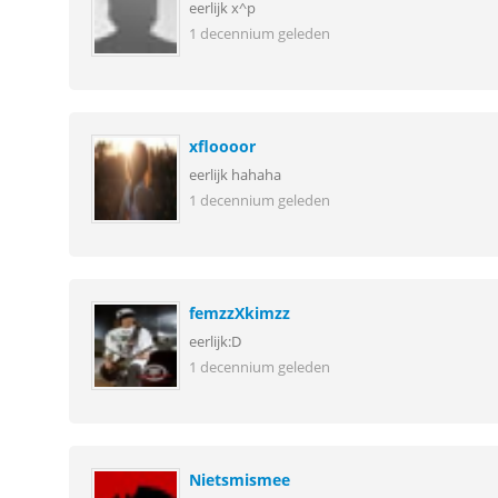
eerlijk x^p
1 decennium geleden
xfloooor
eerlijk hahaha
1 decennium geleden
femzzXkimzz
eerlijk:D
1 decennium geleden
Nietsmismee