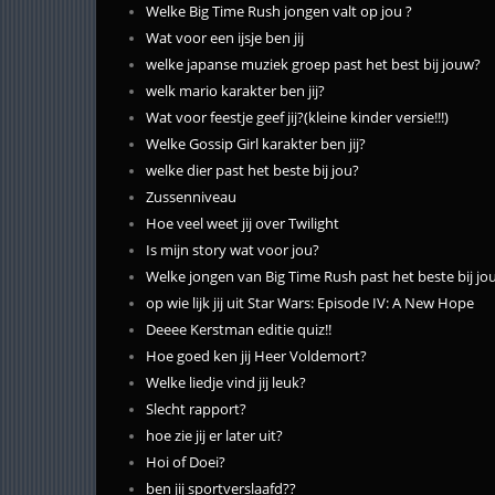
Welke Big Time Rush jongen valt op jou ?
Wat voor een ijsje ben jij
welke japanse muziek groep past het best bij jouw?
welk mario karakter ben jij?
Wat voor feestje geef jij?(kleine kinder versie!!!)
Welke Gossip Girl karakter ben jij?
welke dier past het beste bij jou?
Zussenniveau
Hoe veel weet jij over Twilight
Is mijn story wat voor jou?
Welke jongen van Big Time Rush past het beste bij jo
op wie lijk jij uit Star Wars: Episode IV: A New Hope
Deeee Kerstman editie quiz!!
Hoe goed ken jij Heer Voldemort?
Welke liedje vind jij leuk?
Slecht rapport?
hoe zie jij er later uit?
Hoi of Doei?
ben jij sportverslaafd??