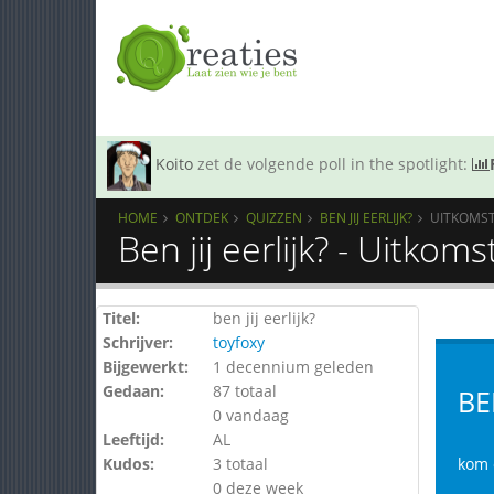
Koito
zet de volgende poll in the spotlight:
HOME
ONTDEK
QUIZZEN
BEN JIJ EERLIJK?
UITKOMS
Ben jij eerlijk? - Uitkom
Titel:
ben jij eerlijk?
Schrijver:
toyfoxy
Bijgewerkt:
1 decennium geleden
Gedaan:
87 totaal
BE
0 vandaag
Leeftijd:
AL
Kudos:
3 totaal
kom e
0 deze week