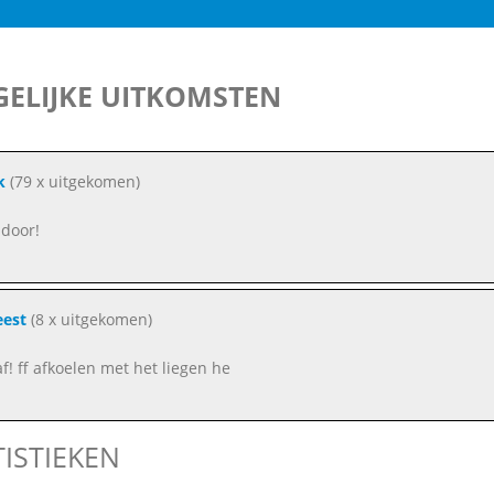
ELIJKE UITKOMSTEN
k
(79 x uitgekomen)
 door!
eest
(8 x uitgekomen)
af! ff afkoelen met het liegen he
TISTIEKEN