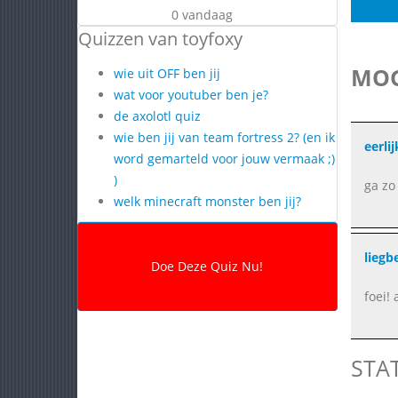
0 vandaag
Quizzen van toyfoxy
MOG
wie uit OFF ben jij
wat voor youtuber ben je?
de axolotl quiz
wie ben jij van team fortress 2? (en ik
eerlij
word gemarteld voor jouw vermaak ;)
)
ga zo
welk minecraft monster ben jij?
liegb
foei! 
STA