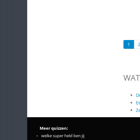
1
WAT
D
E
Z
Meer quizzen:
welke super held ben jij