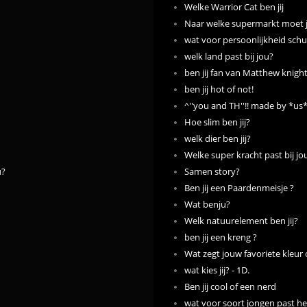
Welke Warrior Cat ben jij
Naar welke supermarkt moet j
wat voor persoonlijkheid schuil
welk land past bij jou?
ben jij fan van Matthew knigh
ben jij hot of not!
^''you and TH''!! made by *us
Hoe slim ben jij?
welk dier ben jij?
Welke super kracht past bij jo
u?
Samen story?
Ben jij een Paardenmeisje ?
Wat benju?
Welk natuurelement ben jij?
ben jij een kreng ?
Wat zegt jouw favoriete kleur 
wat kies jij? - 1D.
Ben jij cool of een nerd
wat voor soort jongen past het