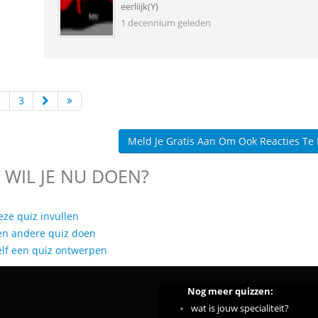
eerliijk(Y)
1 decennium geleden
2
3
Meld Je Gratis Aan Om Ook Reacties Te
 WIL JE NU DOEN?
eze quiz invullen
en andere quiz doen
elf een quiz ontwerpen
Nog meer quizzen:
wat is jouw specialiteit?