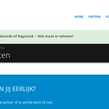
HOME
ONTDEK
F
Records of Ragnarok ~ Wie moet er winnen?
TEN
sten
N JIJ EERLIJK?
rachter of je eerlijk bent of niet