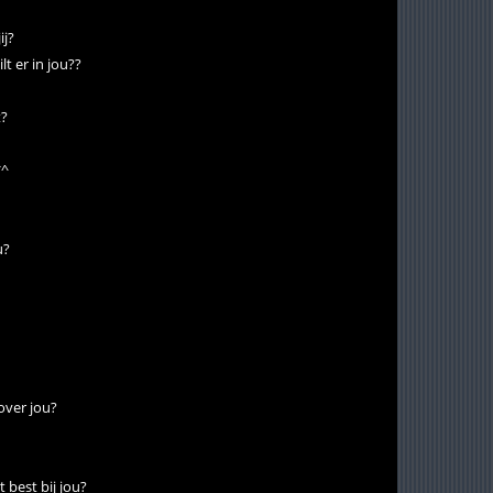
ij?
t er in jou??
t?
*^
u?
over jou?
 best bij jou?