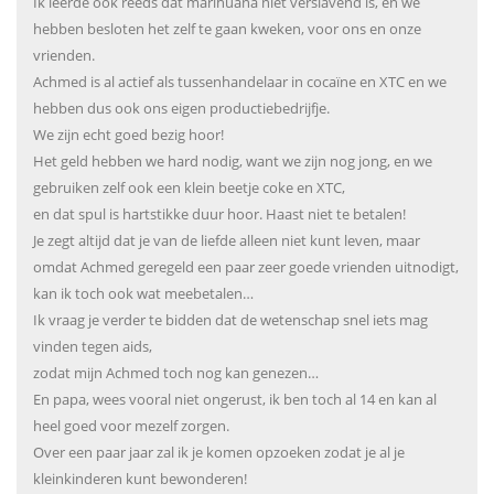
Ik leerde ook reeds dat marihuana niet verslavend is, en we
hebben besloten het zelf te gaan kweken, voor ons en onze
vrienden.
Achmed is al actief als tussenhandelaar in cocaïne en XTC en we
hebben dus ook ons eigen productiebedrijfje.
We zijn echt goed bezig hoor!
Het geld hebben we hard nodig, want we zijn nog jong, en we
gebruiken zelf ook een klein beetje coke en XTC,
en dat spul is hartstikke duur hoor. Haast niet te betalen!
Je zegt altijd dat je van de liefde alleen niet kunt leven, maar
omdat Achmed geregeld een paar zeer goede vrienden uitnodigt,
kan ik toch ook wat meebetalen…
Ik vraag je verder te bidden dat de wetenschap snel iets mag
vinden tegen aids,
zodat mijn Achmed toch nog kan genezen…
En papa, wees vooral niet ongerust, ik ben toch al 14 en kan al
heel goed voor mezelf zorgen.
Over een paar jaar zal ik je komen opzoeken zodat je al je
kleinkinderen kunt bewonderen!