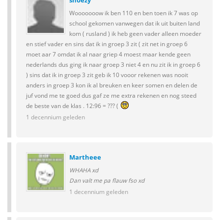
snoezy
Wooooooow ik ben 110 en ben toen ik 7 was op
school gekomen vanwegen dat ik uit buiten land
kom ( rusland ) ik heb geen vader alleen moeder
en stief vader en sins dat ik in groep 3 zit ( zit net in groep 6
moet aar 7 omdat ik al naar griep 4 moest maar kende geen
nederlands dus ging ik naar groep 3 niet 4 en nu zit ik in groep 6
) sins dat ik in groep 3 zit geb ik 10 vooor rekenen was nooit
anders in groep 3 kon ik al breuken en keer somen en delen de
juf vond me te goed dus gaf ze me extra rekenen en nog steed
de beste van de klas . 12:96 = ??? (
1 decennium geleden
Martheee
WHAHA xd
Dan valt me pa flauw fso xd
1 decennium geleden