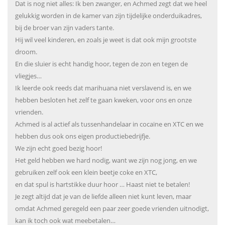
Dat is nog niet alles: Ik ben zwanger, en Achmed zegt dat we heel
gelukkig worden in de kamer van zijn tijdelijke onderduikadres,
bij de broer van zijn vaders tante.
Hij wil veel kinderen, en zoals je weet is dat ook mijn grootste
droom.
En die sluier is echt handig hoor, tegen de zon en tegen de
vliegjes…
Ik leerde ook reeds dat marihuana niet verslavend is, en we
hebben besloten het zelf te gaan kweken, voor ons en onze
vrienden.
Achmed is al actief als tussenhandelaar in cocaïne en XTC en we
hebben dus ook ons eigen productiebedrijfje.
We zijn echt goed bezig hoor!
Het geld hebben we hard nodig, want we zijn nog jong, en we
gebruiken zelf ook een klein beetje coke en XTC,
en dat spul is hartstikke duur hoor … Haast niet te betalen!
Je zegt altijd dat je van de liefde alleen niet kunt leven, maar
omdat Achmed geregeld een paar zeer goede vrienden uitnodigt,
kan ik toch ook wat meebetalen…