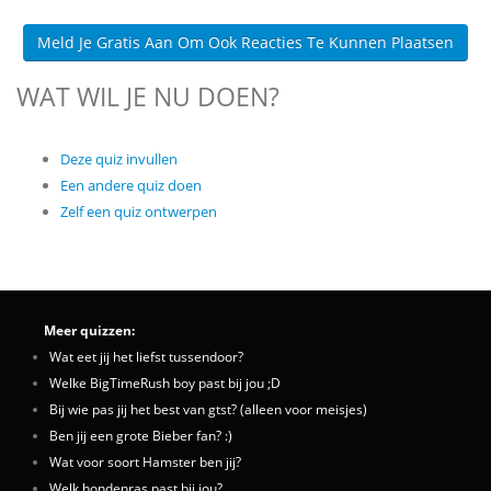
Meld Je Gratis Aan Om Ook Reacties Te Kunnen Plaatsen
WAT WIL JE NU DOEN?
Deze quiz invullen
Een andere quiz doen
Zelf een quiz ontwerpen
Meer quizzen:
Wat eet jij het liefst tussendoor?
Welke BigTimeRush boy past bij jou ;D
Bij wie pas jij het best van gtst? (alleen voor meisjes)
Ben jij een grote Bieber fan? :)
Wat voor soort Hamster ben jij?
Welk hondenras past bij jou?