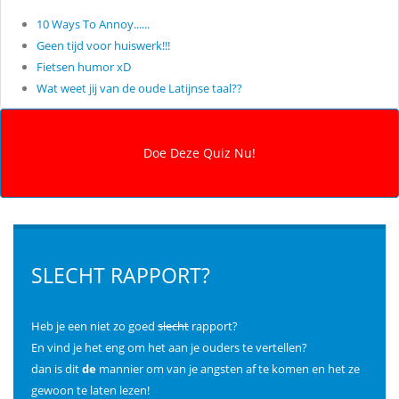
10 Ways To Annoy......
Geen tijd voor huiswerk!!!
Fietsen humor xD
Wat weet jij van de oude Latijnse taal??
SLECHT RAPPORT?
Heb je een niet zo goed
slecht
rapport?
En vind je het eng om het aan je ouders te vertellen?
dan is dit
de
mannier om van je angsten af te komen en het ze
gewoon te laten lezen!