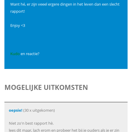
Want hé, er zijn veeel ergere dingen in het leven dan een slecht
rapport!
Enjoy <3
Kudo
en reactie?
MOGELIJKE UITKOMSTEN
oepsie!
(30 x uitgekomen)
Niet zo'n best rapport hè.
lees dit maar, lach erom en probeer het bij je ouders als je er zin