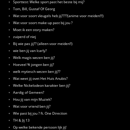
Sporttest: Welke sport past het beste bij mij?
Tom, Bill, Gustaf Of Georg
Wat voor soort vleugels heb jij????(anime voor meiden!!!)
Wat voor soort make-up past bij jou ?
Moet ik een story maken?
zuiperd of niej
Bij wie pas jij?? (alleen voor meiden!!)
wie ben jij van Icarly?
Welk magis wezen ben jij?
Hoeveel % jongen ben jij?
welk mytiesch wezen ben jij??
Wat weet jij ovet Het Huis Anubis?
Welke Nickelodeon karakter ben jij?
Aardig of Gemeen?
Hou jij van mijn Muziek?
Wat voor vriend ben jij?
Wie past bij jou ? ft. One Direction
TH & Jij 13
Op welke bekende persoon lijk jij!