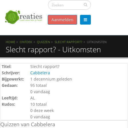
Aanmelden
HOME
ONTDEK
QUIZZEN
SLECHT RAPPORT?
UITKOMSTEN
Slecht rapport? - Uitkomsten
Titel:
Slecht rapport?
Schrijver:
Cabbelera
Bijgewerkt:
1 decennium geleden
Gedaan:
95 totaal
0 vandaag
Leeftijd:
AL
Kudos:
10 totaal
0 deze week
0 vandaag
Quizzen van Cabbelera