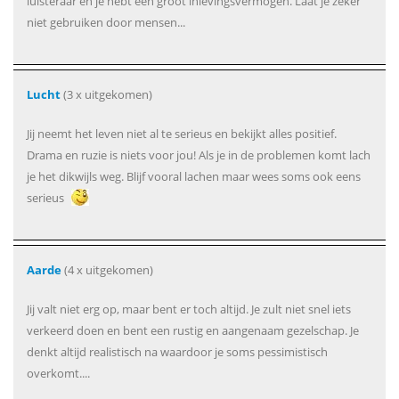
luisteraar en je hebt een groot inlevingsvermogen. Laat je zeker
niet gebruiken door mensen...
Lucht
(3 x uitgekomen)
Jij neemt het leven niet al te serieus en bekijkt alles positief.
Drama en ruzie is niets voor jou! Als je in de problemen komt lach
je het dikwijls weg. Blijf vooral lachen maar wees soms ook eens
serieus
Aarde
(4 x uitgekomen)
Jij valt niet erg op, maar bent er toch altijd. Je zult niet snel iets
verkeerd doen en bent een rustig en aangenaam gezelschap. Je
denkt altijd realistisch na waardoor je soms pessimistisch
overkomt....