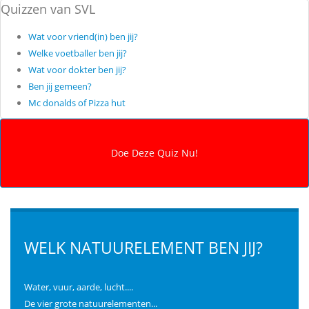
Quizzen van SVL
Wat voor vriend(in) ben jij?
Welke voetballer ben jij?
Wat voor dokter ben jij?
Ben jij gemeen?
Mc donalds of Pizza hut
WELK NATUURELEMENT BEN JIJ?
Water, vuur, aarde, lucht....
De vier grote natuurelementen...