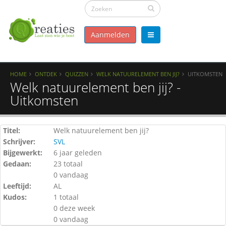
Aanmelden
HOME
ONTDEK
QUIZZEN
WELK NATUURELEMENT BEN JIJ?
UITKOMSTEN
Welk natuurelement ben jij? -
Uitkomsten
Titel:
Welk natuurelement ben jij?
Schrijver:
SVL
Bijgewerkt:
6 jaar geleden
Gedaan:
23 totaal
0 vandaag
Leeftijd:
AL
Kudos:
1 totaal
0 deze week
0 vandaag