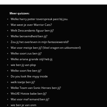
Meer quizzen:
Welke harry potter toverspreuk past bij jou.
Wat weet je over Warrior Cats?
Welk Descandants figuur ben jij?
Welke beroemdheid ben jij?
Zou jij het overleven in mijn fantasiewereld?
Wat voor meisje ben jij? (Veel vragen en uitkomsten!)
Welke soort zus ben jij?
Welke ariana grande stijl heb jij
wie ben jij van plop
Welke soort fee ben jij?
Do you look like myyy inside
welk toetje ben jij?
Welke Team van Sonic Heroes ben jij?
WeLKE Hotste babe ben Jij?
Wat voor maf iemand ben jij?
wie ben je van onm