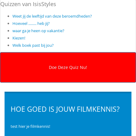
Quizzen van IsisStyles
Weet jij de leeftijd van deze beroemdheden?
Hoeveel ......... heb jij?
waar ga je heen op vakantie?
Kiezen!
Welk boek past bij jou?
HOE GOED IS JOUW FILMKENNIS?
test hier je filmkennis!