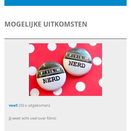
MOGELIJKE UITKOMSTEN
veel!
(50 x uitgekomen)
Jij weet echt veel over films!