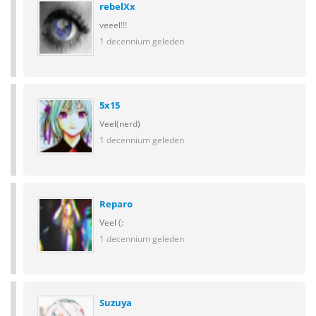
rebelXx
veeel!!!
1 decennium geleden
5x15
Veel(nerd)
1 decennium geleden
Reparo
Veel (:
1 decennium geleden
Suzuya