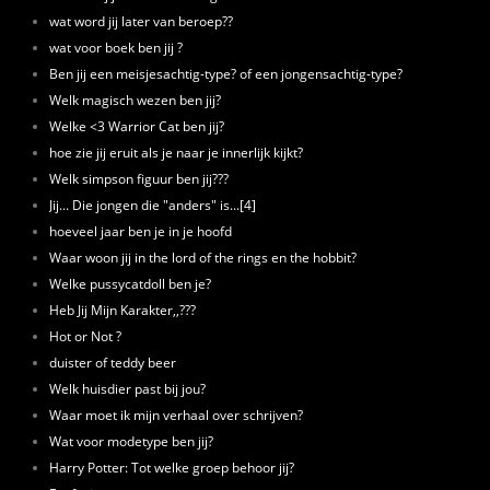
wat word jij later van beroep??
wat voor boek ben jij ?
Ben jij een meisjesachtig-type? of een jongensachtig-type?
Welk magisch wezen ben jij?
Welke <3 Warrior Cat ben jij?
hoe zie jij eruit als je naar je innerlijk kijkt?
Welk simpson figuur ben jij???
Jij... Die jongen die "anders" is...[4]
hoeveel jaar ben je in je hoofd
Waar woon jij in the lord of the rings en the hobbit?
Welke pussycatdoll ben je?
Heb Jij Mijn Karakter,,???
Hot or Not ?
duister of teddy beer
Welk huisdier past bij jou?
Waar moet ik mijn verhaal over schrijven?
Wat voor modetype ben jij?
Harry Potter: Tot welke groep behoor jij?