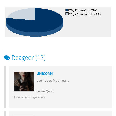
Reageer (12)
UNlCORN
Veel. Deed Maar Iets...
Leuke Quiz!
1 decennium geleden