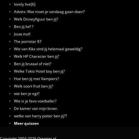
lovely live[6]
Advies: Wat moet je vandaag gaan doen?
Welk Disneyfiguur ben jij?
Ben jij lief ?
Jouw mol!
The pornstar 87
Wie van Kikx vind jij helemaal geweldig?
Welk HP Character ben jij?
Ben jij brutaal of niet?
Welke Tokio Hotel boy ben jij?
Hoe ben jij met Vampiers?
Welk soort fruit ben jij?
wie ben je egt?
Wie is je favo voetballer?
De kamer van mijn broer.
welke van harry potter ben jij??
Meer quizzen
Copyright 2004-2026 Qreaties.nl