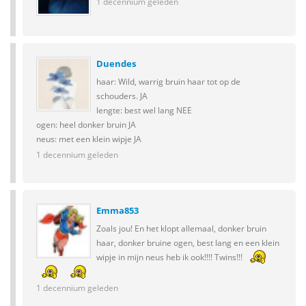
1 decennium geleden
Duendes
haar: Wild, warrig bruin haar tot op de
schouders. JA
lengte: best wel lang NEE
ogen: heel donker bruin JA
neus: met een klein wipje JA
1 decennium geleden
Emma853
Zoals jou! En het klopt allemaal, donker bruin
haar, donker bruine ogen, best lang en een klein
wipje in mijn neus heb ik ook!!!! Twins!!!
1 decennium geleden