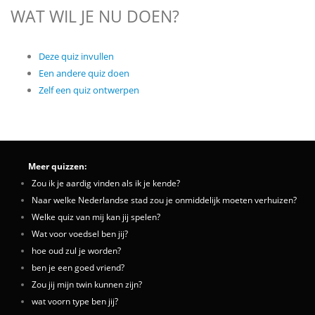
WAT WIL JE NU DOEN?
Deze quiz invullen
Een andere quiz doen
Zelf een quiz ontwerpen
Meer quizzen:
Zou ik je aardig vinden als ik je kende?
Naar welke Nederlandse stad zou je onmiddelijk moeten verhuizen?
Welke quiz van mij kan jij spelen?
Wat voor voedsel ben jij?
hoe oud zul je worden?
ben je een goed vriend?
Zou jij mijn twin kunnen zijn?
wat voorn type ben jij?