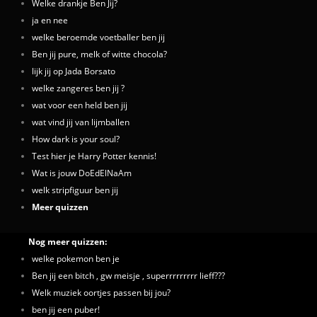
Welke drankje Ben Jij?
ja en nee
welke beroemde voetballer ben jij
Ben jij pure, melk of witte chocola?
lijk jij op Jada Borsato
welke zangeres ben jij ?
wat voor een held ben jij
wat vind jij van lijmballen
How dark is your soul?
Test hier je Harry Potter kennis!
Wat is jouw DoEdElNaAm
welk stripfiguur ben jij
Meer quizzen
Nog meer quizzen:
welke pokemon ben je
Ben jij een bitch , gw meisje , superrrrrrrrr lieff???
Welk muziek oortjes passen bij jou?
ben jij een puber!