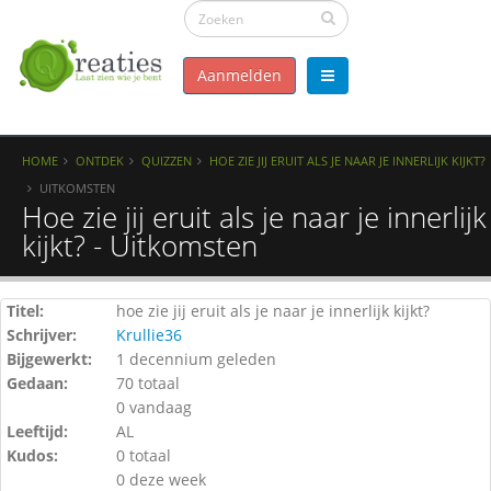
Aanmelden
HOME
ONTDEK
QUIZZEN
HOE ZIE JIJ ERUIT ALS JE NAAR JE INNERLIJK KIJKT?
UITKOMSTEN
Hoe zie jij eruit als je naar je innerlijk
kijkt? - Uitkomsten
Titel:
hoe zie jij eruit als je naar je innerlijk kijkt?
Schrijver:
Krullie36
Bijgewerkt:
1 decennium geleden
Gedaan:
70 totaal
0 vandaag
Leeftijd:
AL
Kudos:
0 totaal
0 deze week