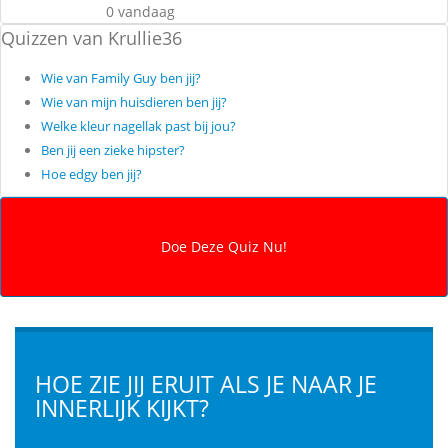
0 vandaag
Quizzen van Krullie36
Wie van Family Guy ben jij?
Wie van mijn huisdieren ben jij?
Welke kleur nagellak past bij jou?
Ben jij een zieke hipster?
Hoe edgy ben jij?
HOE ZIE JIJ ERUIT ALS JE NAAR JE
INNERLIJK KIJKT?