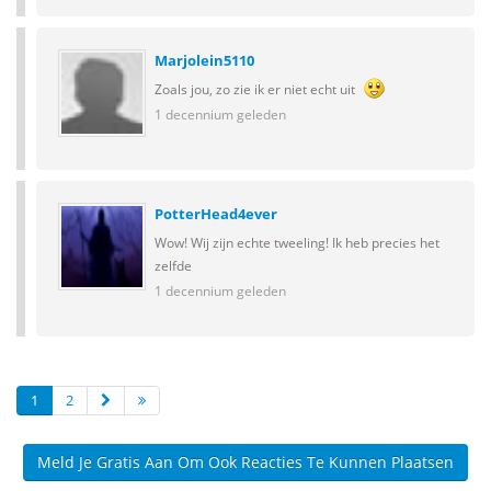
Marjolein5110
Zoals jou, zo zie ik er niet echt uit
1 decennium geleden
PotterHead4ever
Wow! Wij zijn echte tweeling! Ik heb precies het
zelfde
1 decennium geleden
1
2
Meld Je Gratis Aan Om Ook Reacties Te Kunnen Plaatsen