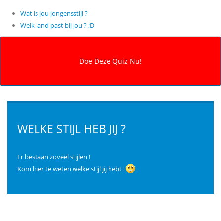
Wat is jou jongensstijl ?
Welk land past bij jou ? ;D
WELKE STIJL HEB JIJ ?
Er bestaan zoveel stijlen !
Kom hier te weten welke stijl jij hebt