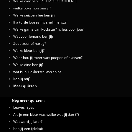
Welke dier ben jij? [ TIP: ZEKER DOEN! ]
welke pokemon ben jij?
Welke seizoen fee ben jij?
If a turtle looses his shell, he is..?
Welke game van Rockstar* is iets voor jou?
Wat voor iemand ben jij?
Zoet, zuur of hartig?
Welke kleur ben jij?
Waar hou jij meer van: poepen of plassen?
Welke dino ben jij?
wat is jou lekkerste lays chips
Ken jij mij?
Meer quizzen
Nog meer quizzen:
Leaves' Eyes
Als je een kleur was welke was jij dan ???
Wat word jij later?
ben jij een ijdeltuit