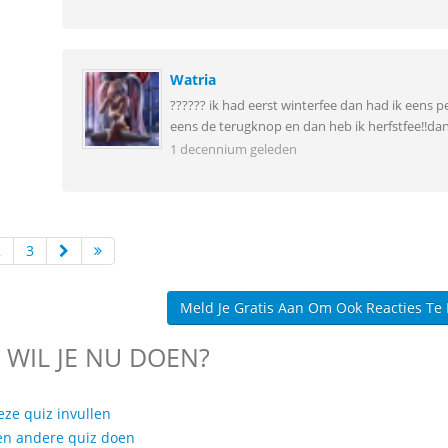
Watria
?????? ik had eerst winterfee dan had ik eens
eens de terugknop en dan heb ik herfstfee!!dan
1 decennium geleden
2
3
Meld Je Gratis Aan Om Ook Reacties Te
 WIL JE NU DOEN?
eze quiz invullen
en andere quiz doen