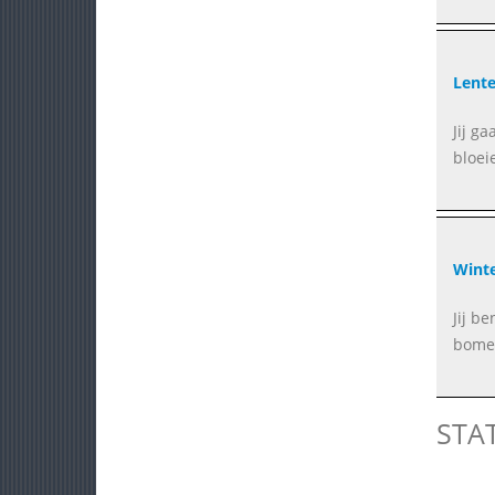
Lente
Jij g
bloei
Winte
Jij b
bomen
STA