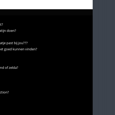
st?
Latijn doen?
atje past bij jou???
 het goed kunnen vinden?
end of zelda?
ction?