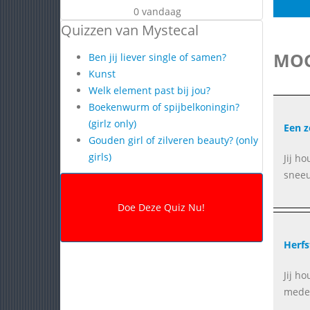
0 vandaag
Quizzen van Mystecal
MOG
Ben jij liever single of samen?
Kunst
Welk element past bij jou?
Boekenwurm of spijbelkoningin?
(girlz only)
Een z
Gouden girl of zilveren beauty? (only
girls)
Jij h
sneeu
Herfs
Jij h
medel