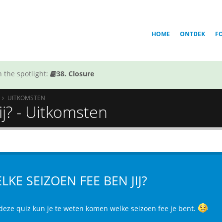
HOME
ONTDEK
F
 the spotlight:
38. Closure
UITKOMSTEN
ij? - Uitkomsten
LKE SEIZOEN FEE BEN JIJ?
deze quiz kun je te weten komen welke seizoen fee je bent.