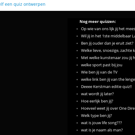
elf een quiz ontwerpen
Nog meer quizzen:
Op wie van ons lijk jij het mee
Wil jij in het 1ste middelbaar 
Ben jij ouder dan je eruit ziet?
Welke lieve, snoezige, zachte k
Met welke kunstenaar zou jij
welke sport past bij jou
Wie ben jij van de TV
welke link ben jij van the leng
Deeee Kerstman editie quiz!!
wat wordt jij later?
Hoe eerlijk ben jij?
Hoeveel weet jij over One Dire
Welk type ben jij?
wat is jouw life song???
wat is je naam als man?