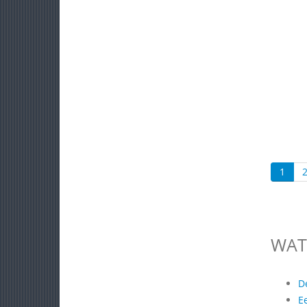
1
WAT
D
E