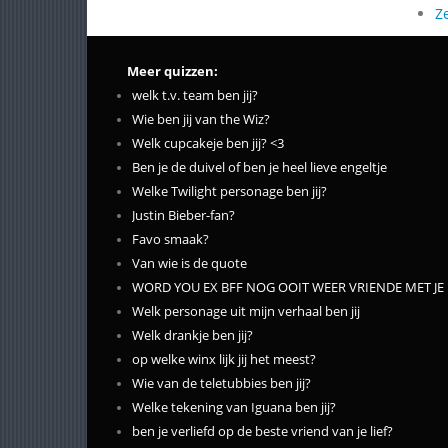
Z
Meer quizzen:
welk t.v. team ben jij?
Wie ben jij van the Wiz?
Welk cupcakeje ben jij? <3
Ben je de duivel of ben je heel lieve engeltje
Welke Twilight personage ben jij?
Justin Bieber-fan?
Favo smaak?
Van wie is de quote
WORD YOU EX BFF NOG OOIT WEER VRIENDE MET JE
Welk personage uit mijn verhaal ben jij
Welk drankje ben jij?
op welke winx lijk jij het meest?
Wie van de teletubbies ben jij?
Welke tekening van Iguana ben jij?
ben je verliefd op de beste vriend van je lief?