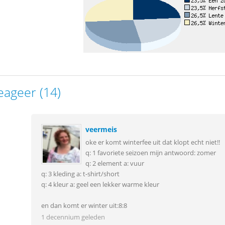
eageer (14)
veermeis
oke er komt winterfee uit dat klopt echt niet!!
q: 1 favoriete seizoen mijn antwoord: zomer
q: 2 element a: vuur
q: 3 kleding a: t-shirt/short
q: 4 kleur a: geel een lekker warme kleur
en dan komt er winter uit:8:8
1 decennium geleden