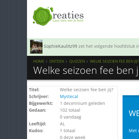
SophieKaulitz99
zet het volgende hoofdstuk in
HOME
ONTDEK
QUIZZEN
WELKE SEIZOEN FEE BEN JIJ?
Welke seizoen fee ben j
Titel:
Welke seizoen fee ben jij?
Schrijver:
Mystecal
Bijgewerkt:
1 decennium geleden
Gedaan:
102 totaal
WE
0 vandaag
Leeftijd:
AL
Kudos:
1 totaal
Met 
0 deze week