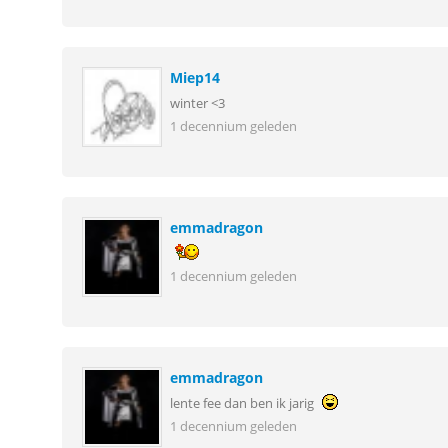
Miep14
winter <3
1 decennium geleden
emmadragon
1 decennium geleden
emmadragon
lente fee dan ben ik jarig
1 decennium geleden