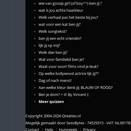
wie van gossip girl (of boy^^) ben jij ?
wat is jou echte haarkleur
Welk verhaal pas het beste bij jou?
wat voor een kat ben jij?
Welk songtekst?
ben jij een echt vriendin?
lijk jij op mij?
Welk dier ben jij?
Wat voor familielid ben je?
Waat voor soort films vind je leuk?
Op welke bollywood actrice lijk jij??
Dag of nach mens!!
Aan welke kleur denk jij: BLAUW OF ROOD?
Ben je dom? > © By Vincent (:
Meer quizzen
Copyright 2004-2026 Qreaties.nl
Mogelijk gemaakt door SesoBytes - 74529315 - VAT: NL0017
Contact
Help
Huisregels
Privacy