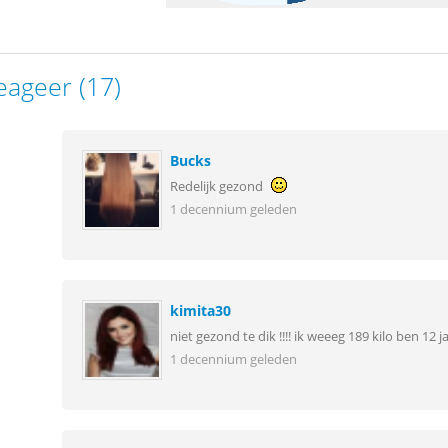
eageer (17)
Bucks
Redelijk gezond
1 decennium geleden
kimita30
niet gezond te dik !!!! ik weeeg 189 kilo ben 12 
1 decennium geleden