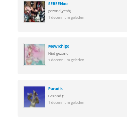
SEREENxo
gezond(yeah)
1 decennium geleden
MewIchigo
Niet gezond
1 decennium geleden
Paradis
Gezond (:
1 decennium geleden