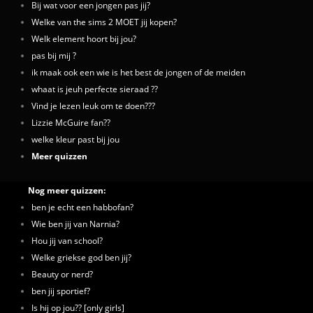
Bij wat voor een jongen pas jij?
Welke van the sims 2 MOET jij kopen?
Welk element hoort bij jou?
pas bij mij ?
ik maak ook een wie is het best de jongen of de meiden
whaat is jeuh perfecte sieraad ??
Vind je lezen leuk om te doen???
Lizzie McGuire fan??
welke kleur past bij jou
Meer quizzen
Nog meer quizzen:
ben je echt een habbofan?
Wie ben jij van Narnia?
Hou jij van school?
Welke griekse god ben jij?
Beauty or nerd?
ben jij sportief?
Is hij op jou?? [only girls]