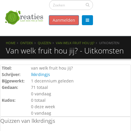
Aanmelden
HOME
ONTDEK
QUIZZEN
VAN WELK FRUIT HOU JIJ?
UITKOMSTEN
Van welk fruit hou jij? - Uitkomsten
Titel:
van welk fruit hou jij?
Schrijver:
lkkrdingjs
Bijgewerkt:
1 decennium geleden
Gedaan:
71 totaal
0 vandaag
Kudos:
0 totaal
0 deze week
0 vandaag
Quizzen van lkkrdingjs