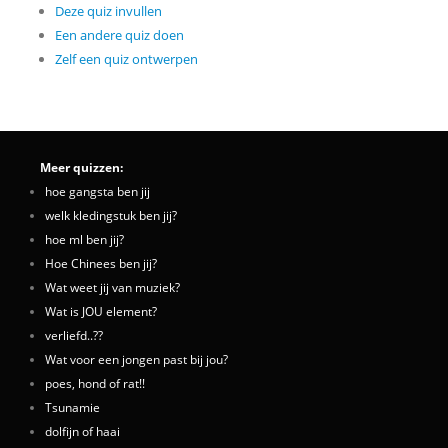
Deze quiz invullen
Een andere quiz doen
Zelf een quiz ontwerpen
Meer quizzen:
hoe gangsta ben jij
welk kledingstuk ben jij?
hoe ml ben jij?
Hoe Chinees ben jij?
Wat weet jij van muziek?
Wat is JOU element?
verliefd..??
Wat voor een jongen past bij jou?
poes, hond of rat!!
Tsunamie
dolfijn of haai