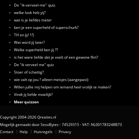
De ''ik-verveel-me'' quiz.
welke look heb yij?
wat is je liefdes meter
ben je een superheld of superschurk?
TH en Jy! 15
Wat word jij later?
Welke superheld ben jij ??
is het ware liefde dat je voelt of een gewone flirt?
De "ik verveel me" quiz
Stoer of schattig?
wie valt op jou ? alleen meisjes (aangepast)
Willen jullie mij helpen om iemand heel vrolijk te maken?
Vindt jij liefde moeilijk?
Meer quizzen
Copyright 2004-2026 Qreaties.nl
Mogelijk gemaakt door SesoBytes - 74529315 - VAT: NL001783248B73
Contact
Help
Huisregels
Privacy