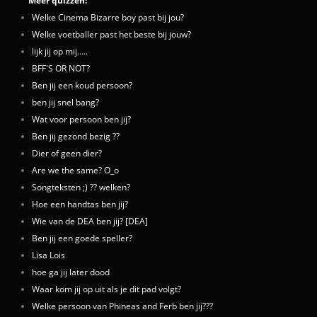
Meer quizzen:
Welke Cinema Bizarre boy past bij jou?
Welke voetballer past het beste bij jouw?
lijk jij op mij.....
BFF'S OR NOT?
Ben jij een koud persoon?
ben jij snel bang?
Wat voor persoon ben jij?
Ben jij gezond bezig ??
Dier of geen dier?
Are we the same? O_o
Songteksten ;) ?? welken?
Hoe een handtas ben jij?
Wie van de DEA ben jij? [DEA]
Ben jij een goede speller?
Lisa Lois
hoe ga jij later dood
Waar kom jij op uit als je dit pad volgt?
Welke persoon van Phineas and Ferb ben jij???