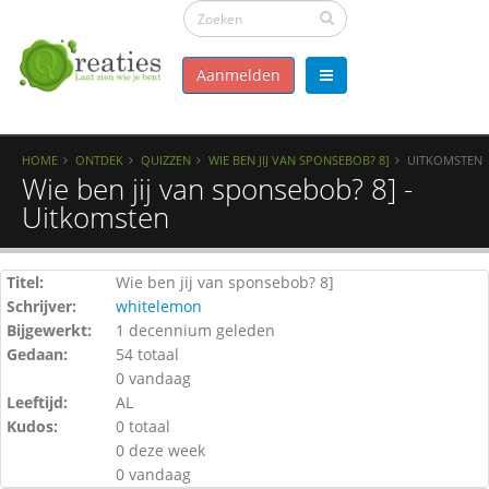
Aanmelden
HOME
ONTDEK
QUIZZEN
WIE BEN JIJ VAN SPONSEBOB? 8]
UITKOMSTEN
Wie ben jij van sponsebob? 8] -
Uitkomsten
Titel:
Wie ben jij van sponsebob? 8]
Schrijver:
whitelemon
Bijgewerkt:
1 decennium geleden
Gedaan:
54 totaal
0 vandaag
Leeftijd:
AL
Kudos:
0 totaal
0 deze week
0 vandaag