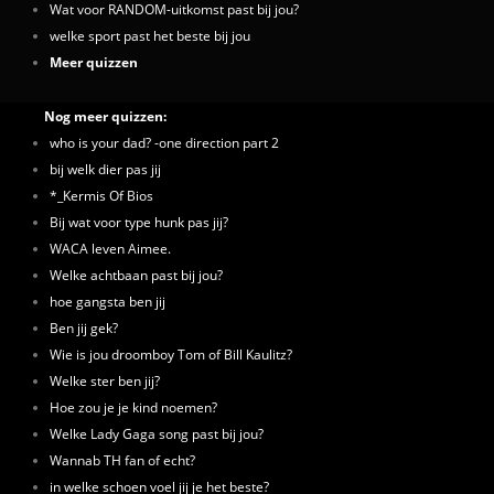
Wat voor RANDOM-uitkomst past bij jou?
welke sport past het beste bij jou
Meer quizzen
Nog meer quizzen:
who is your dad? -one direction part 2
bij welk dier pas jij
*_Kermis Of Bios
Bij wat voor type hunk pas jij?
WACA leven Aimee.
Welke achtbaan past bij jou?
hoe gangsta ben jij
Ben jij gek?
Wie is jou droomboy Tom of Bill Kaulitz?
Welke ster ben jij?
Hoe zou je je kind noemen?
Welke Lady Gaga song past bij jou?
Wannab TH fan of echt?
in welke schoen voel jij je het beste?