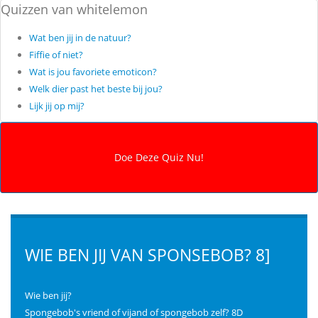
Quizzen van whitelemon
Wat ben jij in de natuur?
Fiffie of niet?
Wat is jou favoriete emoticon?
Welk dier past het beste bij jou?
Lijk jij op mij?
WIE BEN JIJ VAN SPONSEBOB? 8]
Wie ben jij?
Spongebob's vriend of vijand of spongebob zelf? 8D