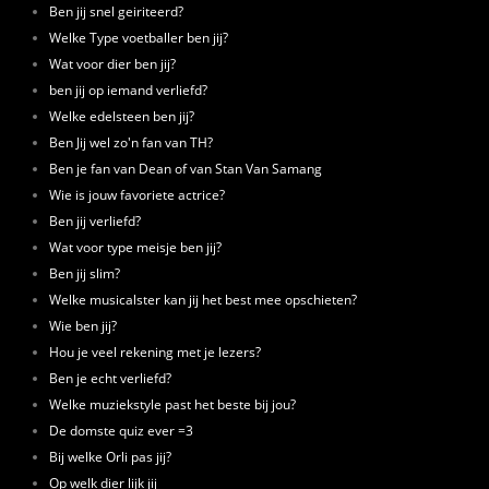
Ben jij snel geiriteerd?
Welke Type voetballer ben jij?
Wat voor dier ben jij?
ben jij op iemand verliefd?
Welke edelsteen ben jij?
Ben Jij wel zo'n fan van TH?
Ben je fan van Dean of van Stan Van Samang
Wie is jouw favoriete actrice?
Ben jij verliefd?
Wat voor type meisje ben jij?
Ben jij slim?
Welke musicalster kan jij het best mee opschieten?
Wie ben jij?
Hou je veel rekening met je lezers?
Ben je echt verliefd?
Welke muziekstyle past het beste bij jou?
De domste quiz ever =3
Bij welke Orli pas jij?
Op welk dier lijk jij