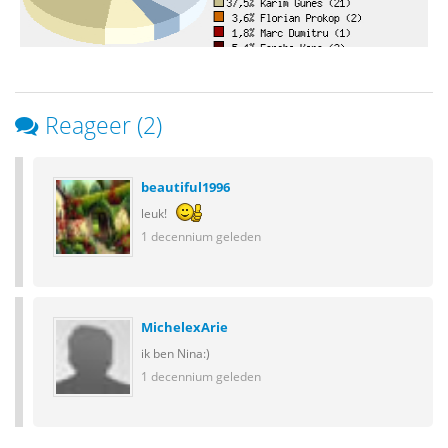
Reageer (2)
beautiful1996
leuk!
1 decennium geleden
MichelexArie
ik ben Nina:)
1 decennium geleden