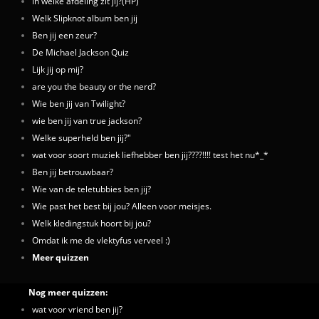
In welke afdeling zit jij?(HP)
Welk Slipknot album ben jij
Ben jij een zeur?
De Michael Jackson Quiz
Lijk jij op mij?
are you the beauty or the nerd?
Wie ben jij van Twilight?
wie ben jij van true jackson?
Welke superheld ben jij?"
wat voor soort muziek liefhebber ben jij????!!!! test het nu*_*
Ben jij betrouwbaar?
Wie van de teletubbies ben jij?
Wie past het best bij jou? Alleen voor meisjes.
Welk kledingstuk hoort bij jou?
Omdat ik me de vlektyfus verveel :)
Meer quizzen
Nog meer quizzen:
wat voor vriend ben jij?