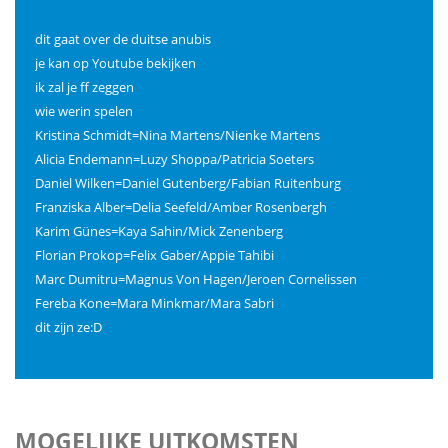
dit gaat over de duitse anubis
je kan op Youtube bekijken
ik zal je ff zeggen
wie werin spelen
Kristina Schmidt=Nina Martens/Nienke Martens
Alicia Endemann=Luzy Shoppa/Patricia Soeters
Daniel Wilken=Daniel Gutenberg/Fabian Ruitenburg
Franziska Alber=Delia Seefeld/Amber Rosenbergh
Karim Günes=Kaya Sahin/Mick Zenenberg
Florian Prokop=Felix Gaber/Appie Tahibi
Marc Dumitru=Magnus Von Hagen/Jeroen Cornelissen
Fereba Kone=Mara Minkmar/Mara Sabri
dit zijn ze:D
MOGELIJKE UITKOMSTEN