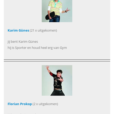
Karim Günes
(21 x uitgekomen)
jij bent Karim Günes
hij is Sporter en houd heel erg van Gym
Florian Prokop
(2 x uitgekomen)