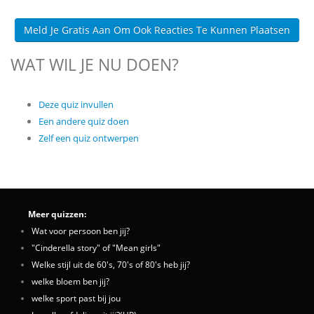
Meld Je Gratis Aan Om Ook Reacties Te Kunnen Plaatsen
WAT WIL JE NU DOEN?
Deze quiz invullen
Een andere quiz doen
Zelf een quiz ontwerpen
Meer quizzen:
Wat voor persoon ben jij?
"Cinderella story" of "Mean girls"
Welke stijl uit de 60's, 70's of 80's heb jij?
welke bloem ben jij?
welke sport past bij jou