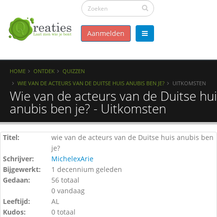
Aanmelden
HOME
ONTDEK
QUIZZEN
WIE VAN DE ACTEURS VAN DE DUITSE HUIS ANUBIS BEN JE?
UITKOMSTEN
Wie van de acteurs van de Duitse hu
anubis ben je? - Uitkomsten
Titel:
wie van de acteurs van de Duitse huis anubis ben
je?
Schrijver:
MichelexArie
Bijgewerkt:
1 decennium geleden
Gedaan:
56 totaal
0 vandaag
Leeftijd:
AL
Kudos:
0 totaal