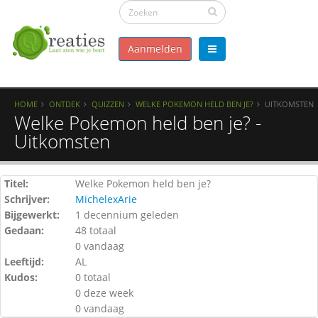
Aanmelden
HOME
ONTDEK
QUIZZEN
WELKE POKEMON HELD BEN JE?
UITKOMSTEN
Welke Pokemon held ben je? -
Uitkomsten
Titel:
Welke Pokemon held ben je?
Schrijver:
MichelexArie
Bijgewerkt:
1 decennium geleden
Gedaan:
48 totaal
0 vandaag
Leeftijd:
AL
Kudos:
0 totaal
0 deze week
0 vandaag