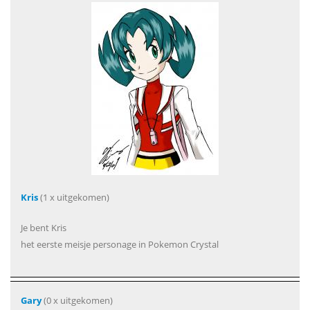
Kris
(1 x uitgekomen)
Je bent Kris
het eerste meisje personage in Pokemon Crystal
Gary
(0 x uitgekomen)