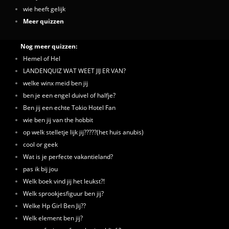
wie heeft gelijk
Meer quizzen
Nog meer quizzen:
Hemel of Hel
LANDENQUIZ WAT WEET JIJ ER VAN?
welke winx meid ben jij
ben je een engel duivel of halfje?
Ben jij een echte Tokio Hotel Fan
wie ben jij van the hobbit
op welk stelletje lijk jij?????(het huis anubis)
cool or geek
Wat is je perfecte vakantieland?
pas ik bij jou
Welk boek vind jij het leukst?!
Welk sprookjesfiguur ben jij?
Welke Hp Girl Ben Jij??
Welk element ben jij?