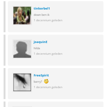
tinkerbel1
down ben ik
1 decennium geleden
joaquinE
hilda
1 decennium geleden
FreeSpirit
barry?
1 decennium geleden