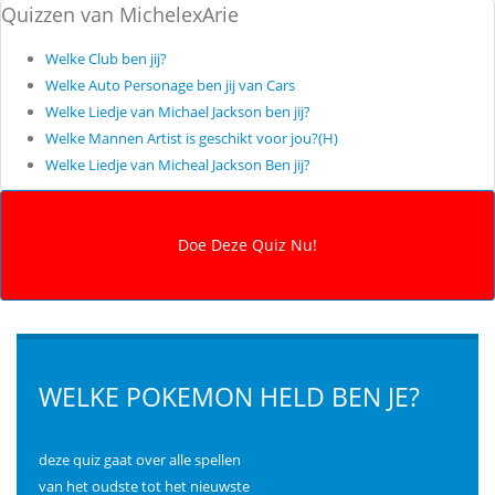
Quizzen van MichelexArie
Welke Club ben jij?
Welke Auto Personage ben jij van Cars
Welke Liedje van Michael Jackson ben jij?
Welke Mannen Artist is geschikt voor jou?(H)
Welke Liedje van Micheal Jackson Ben jij?
WELKE POKEMON HELD BEN JE?
deze quiz gaat over alle spellen
van het oudste tot het nieuwste