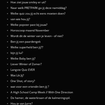
Hoe ziet jouw smiley er uit?
Naar welk PRETPARK ga jij deze namiddag?
Welke quiz zou jij echt eens moeten doen?
van wie hou jij?
Welke popster past bij jouw?
Horoscoop maand November
Wordt dit de winter van je leven - of niet?
Ben jij een paardengek
Welke superheld ben jij??
bijn jij lui?
Welke Baby ben jij?
Liever Winter of Zomer?
Langste Quiz EVER
Wat Lik Jij?
One Shot, of story?
wat voor een vriendin ben jij ?
A High School Camp Week // With One Direction
De hamer, de waterkraan of de kalmeringspil.
Hou je van Jurre?