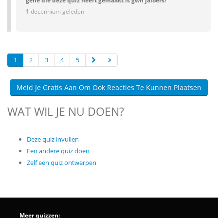
gene die deze quiz heeft gemaakt is gwn jaloers!
1 decennium geleden
1
2
3
4
5
Meld Je Gratis Aan Om Ook Reacties Te Kunnen Plaatsen
WAT WIL JE NU DOEN?
Deze quiz invullen
Een andere quiz doen
Zelf een quiz ontwerpen
Meer quizzen: