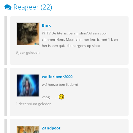
Reageer (22)
Bink
WTF? De titel is: ben jij slim? Alleen voor
slimmerikken. Maar slimmeriken is met 1 k en
het is een quiz die nergens op slaat
9 jaar geleden
wolferlover2000
wtf hoezo ben ik dom?!
vaag.......
1 decennium geleden
Zandpoot