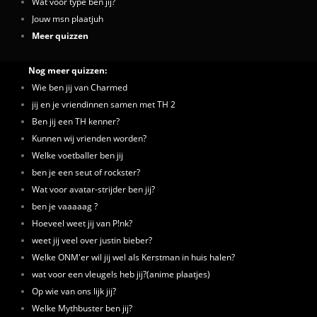
Wat voor type ben jij?
Jouw msn plaatjuh
Meer quizzen
Nog meer quizzen:
Wie ben jij van Charmed
jij en je vriendinnen samen met TH 2
Ben jij een TH kenner?
Kunnen wij vrienden worden?
Welke voetballer ben jij
ben je een seut of rockster?
Wat voor avatar-strijder ben jij?
ben je vaaaaag ?
Hoeveel weet jij van P!nk?
weet jij veel over justin bieber?
Welke ONM'er wil jij wel als Kerstman in huis halen?
wat voor een vleugels heb jij?(anime plaatjes)
Op wie van ons lijk jij?
Welke Mythbuster ben jij?