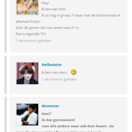
Hey!
Ik ben wel slim
Ik zit nog in groep 7 maar met de toetsen haal ik
allemaal A+jes
Voor de genen die niet weten wat A+ is
Dat is eigenlijk 10+
1 decennium geleden
Hellevator
Ik ben niet dom..
1 decennium geleden
deventer
dom?
ik doe gymnasium!
voor alle andere waar ook dom kwam : de