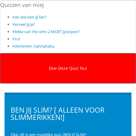
Quizzen van miej
Van wie ben jij fan?
Verveel jij je?
Welke van the sims 2 MOET jij kopen?
Prut
HAHAHAH, hahhahaha
BEN JIJ SLIM? [ ALLEEN VOOR
SLIMMERIKKEN!]
Oké. dit is een moeilijke quiz. BEN JIJ SLIM?