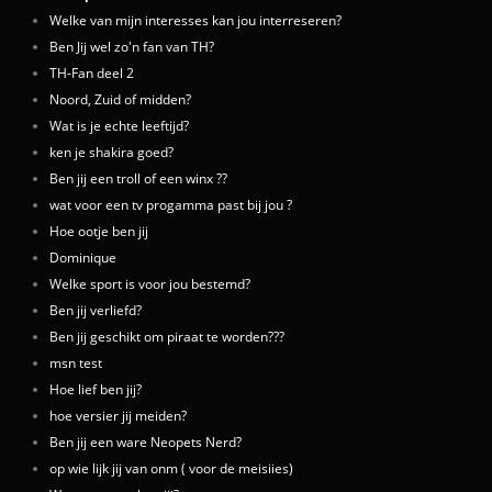
Welke van mijn interesses kan jou interreseren?
Ben Jij wel zo'n fan van TH?
TH-Fan deel 2
Noord, Zuid of midden?
Wat is je echte leeftijd?
ken je shakira goed?
Ben jij een troll of een winx ??
wat voor een tv progamma past bij jou ?
Hoe ootje ben jij
Dominique
Welke sport is voor jou bestemd?
Ben jij verliefd?
Ben jij geschikt om piraat te worden???
msn test
Hoe lief ben jij?
hoe versier jij meiden?
Ben jij een ware Neopets Nerd?
op wie lijk jij van onm ( voor de meisiies)