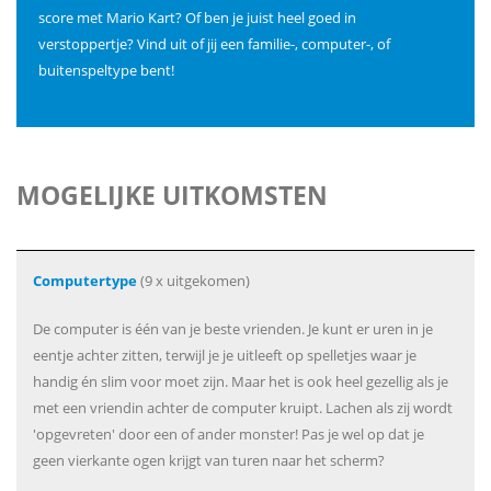
score met Mario Kart? Of ben je juist heel goed in
verstoppertje? Vind uit of jij een familie-, computer-, of
buitenspeltype bent!
MOGELIJKE UITKOMSTEN
Computertype
(9 x uitgekomen)
De computer is één van je beste vrienden. Je kunt er uren in je
eentje achter zitten, terwijl je je uitleeft op spelletjes waar je
handig én slim voor moet zijn. Maar het is ook heel gezellig als je
met een vriendin achter de computer kruipt. Lachen als zij wordt
'opgevreten' door een of ander monster! Pas je wel op dat je
geen vierkante ogen krijgt van turen naar het scherm?