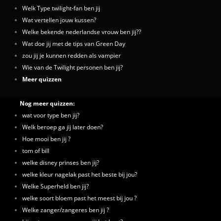
Welk Type twilight-fan ben jij
Wat vertellen jouw kussen?
Welke bekende nederlandse vrouw ben jij??
Wat doe jij met de tips van Green Day
zou jij je kunnen redden als vampier
Wie van de Twilight personen ben jij?
Meer quizzen
Nog meer quizzen:
wat voor type ben jij?
Welk beroep ga jij later doen?
Hoe mooi ben jij ?
tom of bill
welke disney prinses ben jij?
welke kleur nagelak past het beste bij jou?
Welke Superheld ben jij?
welke soort bloem past het meest bij jou ?
Welke zanger/zangeres ben jij ?