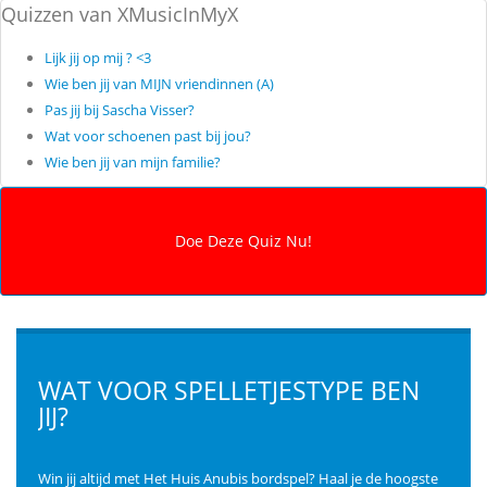
Quizzen van XMusicInMyX
Lijk jij op mij ? <3
Wie ben jij van MIJN vriendinnen (A)
Pas jij bij Sascha Visser?
Wat voor schoenen past bij jou?
Wie ben jij van mijn familie?
WAT VOOR SPELLETJESTYPE BEN
JIJ?
Win jij altijd met Het Huis Anubis bordspel? Haal je de hoogste