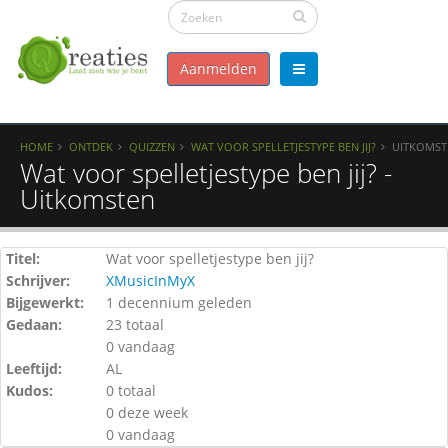
Aanmelden
HOME
ONTDEK
QUIZZEN
WAT VOOR SPELLETJESTYPE BEN JIJ?
UITKOMST
Wat voor spelletjestype ben jij? -
Uitkomsten
Titel:
Wat voor spelletjestype ben jij?
Schrijver:
XMusicInMyX
Bijgewerkt:
1 decennium geleden
Gedaan:
23 totaal
0 vandaag
Leeftijd:
AL
Kudos:
0 totaal
0 deze week
0 vandaag