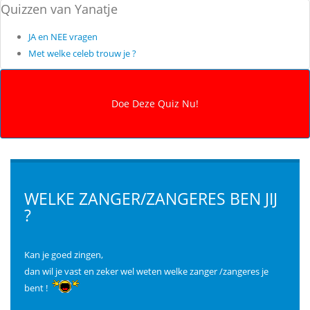
Quizzen van Yanatje
JA en NEE vragen
Met welke celeb trouw je ?
WELKE ZANGER/ZANGERES BEN JIJ
?
Kan je goed zingen,
dan wil je vast en zeker wel weten welke zanger /zangeres je
bent !