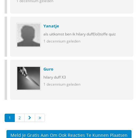
1 decennium geleden
Yanatje
als uitkomst ben ik hilary duff(lol)toffe quiz
1 decennium geleden
Guro
hilary duff X3
1 decennium geleden
1
2
Meld Je Gratis Aan Om Ook Reacties Te Kunnen Plaatsen