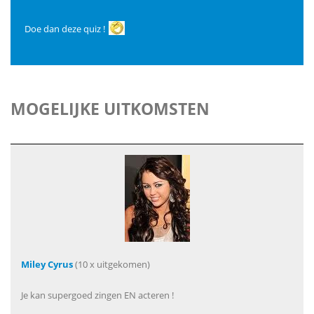
Doe dan deze quiz !
MOGELIJKE UITKOMSTEN
Miley Cyrus
(10 x uitgekomen)
Je kan supergoed zingen EN acteren !