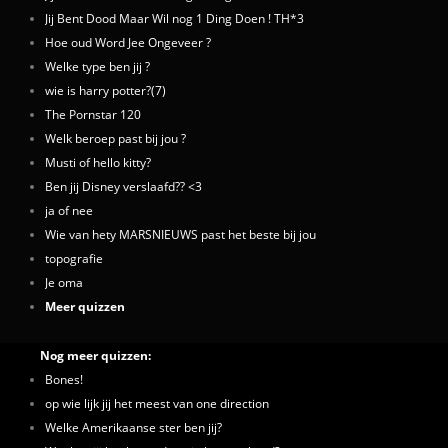
Jij Bent Dood Maar Wil nog 1 Ding Doen ! TH*3
Hoe oud Word Jee Ongeveer ?
Welke type ben jij ?
wie is harry potter?(7)
The Pornstar 120
Welk beroep past bij jou ?
Musti of hello kitty?
Ben jij Disney verslaafd?? <3
ja of nee
Wie van hety MARSNIEUWS past het beste bij jou
topografie
Je oma
Meer quizzen
Nog meer quizzen:
Bones!
op wie lijk jij het meest van one direction
Welke Amerikaanse ster ben jij?