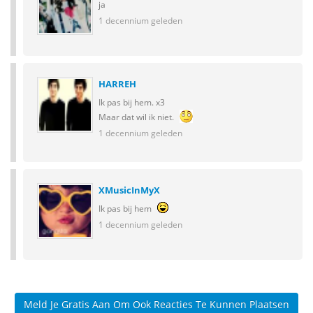
ja
1 decennium geleden
HARREH
Ik pas bij hem. x3
Maar dat wil ik niet.
1 decennium geleden
XMusicInMyX
Ik pas bij hem
1 decennium geleden
Meld Je Gratis Aan Om Ook Reacties Te Kunnen Plaatsen