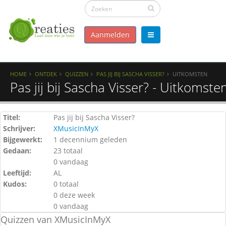
Aanmelden
HOME
ONTDEK
QUIZZEN
PAS JIJ BIJ SASCHA VISSER?
UITKOMSTEN
Pas jij bij Sascha Visser? - Uitkomste
Titel:
Pas jij bij Sascha Visser?
Schrijver:
XMusicInMyX
Bijgewerkt:
1 decennium geleden
Gedaan:
23 totaal
0 vandaag
Leeftijd:
AL
Kudos:
0 totaal
0 deze week
0 vandaag
Quizzen van XMusicInMyX