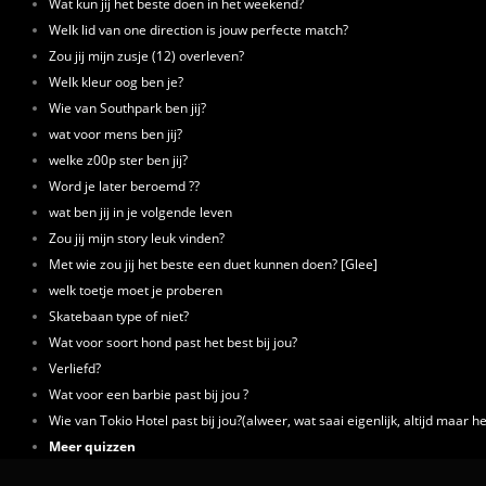
Wat kun jij het beste doen in het weekend?
Welk lid van one direction is jouw perfecte match?
Zou jij mijn zusje (12) overleven?
Welk kleur oog ben je?
Wie van Southpark ben jij?
wat voor mens ben jij?
welke z00p ster ben jij?
Word je later beroemd ??
wat ben jij in je volgende leven
Zou jij mijn story leuk vinden?
Met wie zou jij het beste een duet kunnen doen? [Glee]
welk toetje moet je proberen
Skatebaan type of niet?
Wat voor soort hond past het best bij jou?
Verliefd?
Wat voor een barbie past bij jou ?
Wie van Tokio Hotel past bij jou?(alweer, wat saai eigenlijk, altijd maar he
Meer quizzen