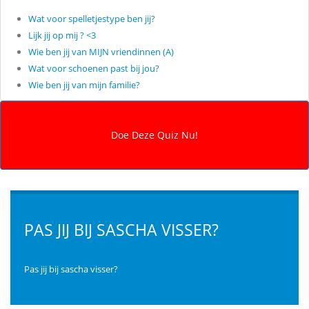
Wat voor spelletjestype ben jij?
Lijk jij op mij ? <3
Wie ben jij van MIJN vriendinnen (A)
Wat voor schoenen past bij jou?
Wie ben jij van mijn familie?
PAS JIJ BIJ SASCHA VISSER?
Pas jij bij sascha visser?