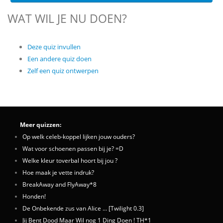
WAT WIL JE NU DOEN?
Deze quiz invullen
Een andere quiz doen
Zelf een quiz ontwerpen
Meer quizzen:
Op welk celeb-koppel lijken jouw ouders?
Wat voor schoenen passen bij je? =D
Welke kleur toverbal hoort bij jou ?
Hoe maak je vette indruk?
BreakAway and FlyAway*8
Honden!
De Onbekende zus van Alice ... [Twilight 0.3]
Jij Bent Dood Maar Wil nog 1 Ding Doen ! TH*1