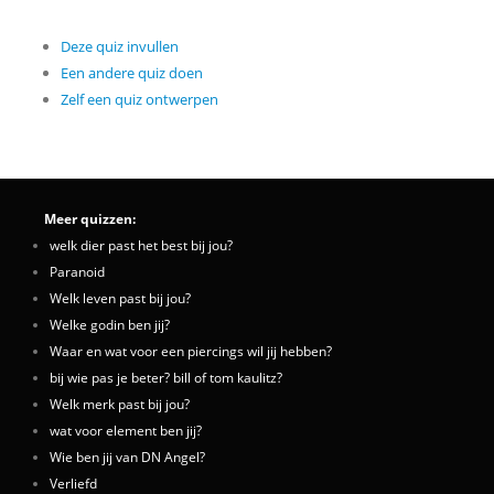
Deze quiz invullen
Een andere quiz doen
Zelf een quiz ontwerpen
Meer quizzen:
welk dier past het best bij jou?
Paranoid
Welk leven past bij jou?
Welke godin ben jij?
Waar en wat voor een piercings wil jij hebben?
bij wie pas je beter? bill of tom kaulitz?
Welk merk past bij jou?
wat voor element ben jij?
Wie ben jij van DN Angel?
Verliefd