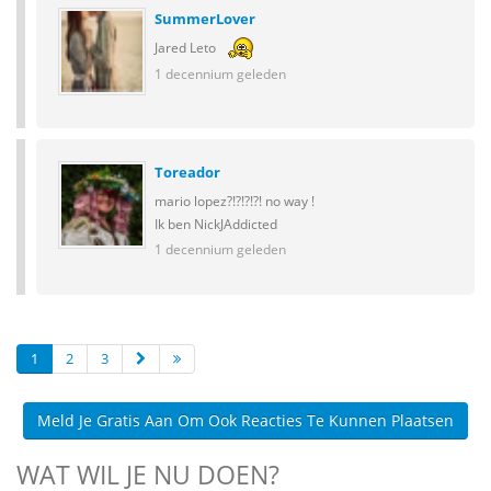
SummerLover
Jared Leto
1 decennium geleden
Toreador
mario lopez?!?!?!?! no way !
Ik ben NickJAddicted
1 decennium geleden
1
2
3
Meld Je Gratis Aan Om Ook Reacties Te Kunnen Plaatsen
WAT WIL JE NU DOEN?