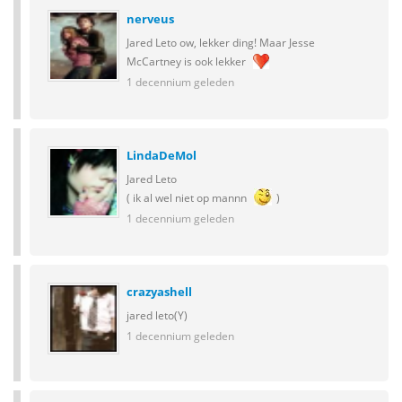
nerveus
Jared Leto ow, lekker ding! Maar Jesse
McCartney is ook lekker
1 decennium geleden
LindaDeMol
Jared Leto
( ik al wel niet op mannn
)
1 decennium geleden
crazyashell
jared leto(Y)
1 decennium geleden