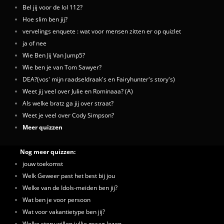
Bel jij voor de lol 112?
Hoe slim ben jij?
vervelings enquete : wat voor mensen zitten er op quizlet
ja of nee
Wie Ben Jij Van Jump5?
Wie ben je van Tom Sawyer?
DEA?(vos' mijn raadseldraak's en Fairyhunter's story's)
Weet jij veel over Julie en Rominaaa? (A)
Als welke bratz ga jij over straat?
Weet je veel over Cody Simpson?
Meer quizzen
Nog meer quizzen:
jouw toekomst
Welk Geweer past het best bij jou
Welke van de Idols-meiden ben jij?
Wat ben je voor persoon
Wat voor vakantietype ben jij?
Welke story willen jullie graag lezen.