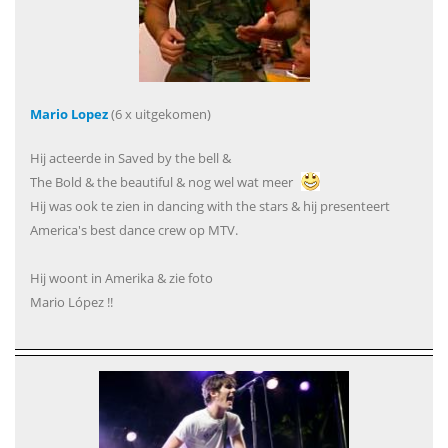
Mario Lopez
(6 x uitgekomen)
Hij acteerde in Saved by the bell &
The Bold & the beautiful & nog wel wat meer
Hij was ook te zien in dancing with the stars & hij presenteert
America's best dance crew op MTV.
Hij woont in Amerika & zie foto
Mario López !!