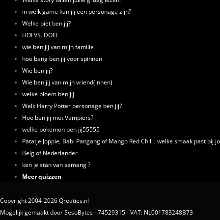
in welk game kan jij een personage zijn?
Welke piet ben jij?
HOI VS. DOEI
wie ben jij van mijn familie
hoe bang ben jij voor spinnen
Wie ben jij?
Wie ben jij van mijn vriend(innen)
welke bloem ben jij
Welk Harry Potter personage ben jij?
Hoe ben jij met Vampiers?
welke pokemon ben jij55555
Patatje Joppie, Babi Pangang of Mango Red Chili ; welke smaak past bij j
Belg of Nederlander
ken je stan van samang ?
Meer quizzen
Copyright 2004-2026 Qreaties.nl
Mogelijk gemaakt door SesoBytes - 74529315 - VAT: NL001783248B73