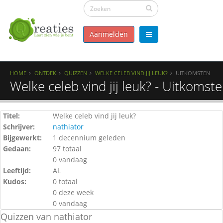
Aanmelden
HOME
ONTDEK
QUIZZEN
WELKE CELEB VIND JIJ LEUK?
UITKOMSTEN
Welke celeb vind jij leuk? - Uitkomst
Titel:
Welke celeb vind jij leuk?
Schrijver:
nathiator
Bijgewerkt:
1 decennium geleden
Gedaan:
97 totaal
0 vandaag
Leeftijd:
AL
Kudos:
0 totaal
0 deze week
0 vandaag
Quizzen van nathiator