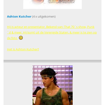
Ashton Kutcher
(4 x uitgekomen)
Hij is acteur en presentator. Bekend van: That 70´s show, Punk
´d & meer. Hij komt uit de Verenigde Staten. & meer is te zien op
de foto
Het is Ashton Kutcher!!