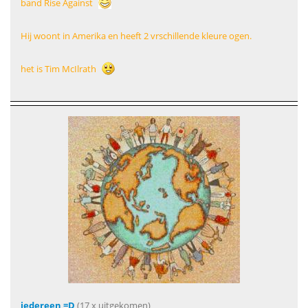
band Rise Against
Hij woont in Amerika en heeft 2 vrschillende kleure ogen.
het is Tim McIlrath
iedereen =D
(17 x uitgekomen)