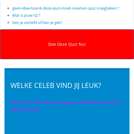
geen-idee-hoe-ik-deze-quiz-moet-noemen-quiz vraagteken ?
Wat is jouw IQ ?
ben je verliefd of ben je gek?
WELKE CELEB VIND JIJ LEUK?
Beantwoord een paar veel vragen over celebs en kom erachter
wie je leuk vindt!