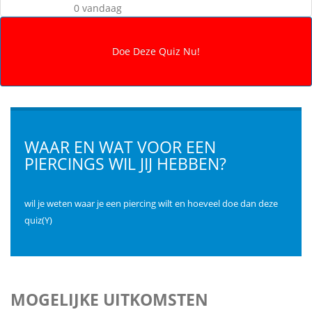
0 vandaag
WAAR EN WAT VOOR EEN
PIERCINGS WIL JIJ HEBBEN?
wil je weten waar je een piercing wilt en hoeveel doe dan deze
quiz(Y)
MOGELIJKE UITKOMSTEN