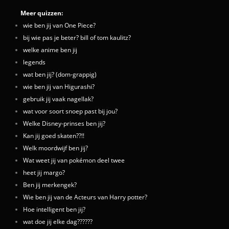
Meer quizzen:
wie ben jij van One Piece?
bij wie pas je beter? bill of tom kaulitz?
welke anime ben jij
legends
wat ben jij? (dom-grappig)
wie ben jij van Higurashi?
gebruik jij vaak nagellak?
wat voor soort snoep past bij jou?
Welke Disney-prinses ben jij?
Kan jij goed skaten??!!
Welk moordwijf ben jij?
Wat weet jij van pokémon deel twee
heet jij margo?
Ben jij merkengek?
Wie ben jij van de Acteurs van Harry potter?
Hoe intelligent ben jij?
wat doe jij elke dag??????