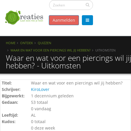
Aanmelden
HOME
ONTDEK
QUIZZEN
WAAR EN WAT VOOR EEN PIERCINGS WIL JIJ HEBBEN?
UITKOMSTEN
Waar en wat voor een piercings wil ji
hebben? - Uitkomsten
Titel:
Waar en wat voor een piercings wil jij hebben?
Schrijver:
KiroLover
Bijgewerkt:
1 decennium geleden
Gedaan:
53 totaal
0 vandaag
Leeftijd:
AL
Kudos:
0 totaal
0 deze week