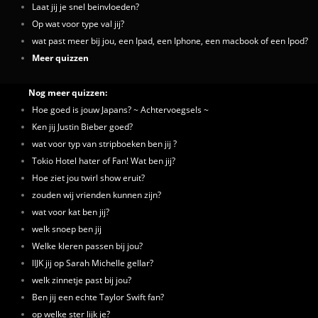
Laat jij je snel beinvloeden?
Op wat voor type val jij?
wat past meer bij jou, een Ipad, een Iphone, een macbook of een Ipod?
Meer quizzen
Nog meer quizzen:
Hoe goed is jouw Japans? ~ Achtervoegsels ~
Ken jij Justin Bieber goed?
wat voor typ van stripboeken ben jij ?
Tokio Hotel hater of Fan! Wat ben jij?
Hoe ziet jou twirl show eruit?
zouden wij vrienden kunnen zijn?
wat voor kat ben jij?
welk snoep ben jij
Welke kleren passen bij jou?
lIJK jij op Sarah Michelle gellar?
welk zinnetje past bij jou?
Ben jij een echte Taylor Swift fan?
op welke ster lijk je?