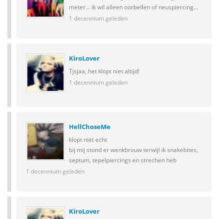
meter... ik wil alleen oorbellen of neuspiercing...
1 decennium geleden
KiroLover
Tjsjaa, het klopt niet altijd!
1 decennium geleden
HellChoseMe
klopt niet echt
bij mij stond er wenkbrouw terwijl ik snakebites,
septum, tepelpiercings en strechen heb
1 decennium geleden
KiroLover