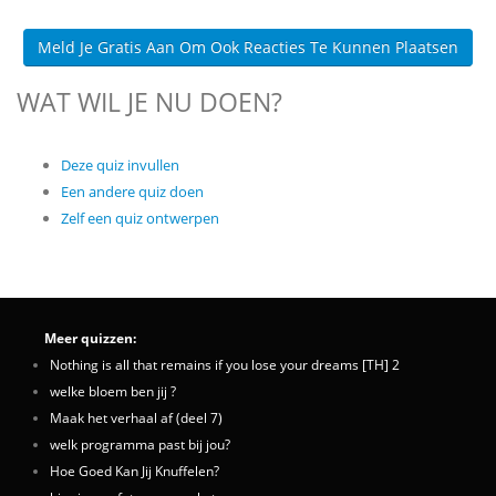
Meld Je Gratis Aan Om Ook Reacties Te Kunnen Plaatsen
WAT WIL JE NU DOEN?
Deze quiz invullen
Een andere quiz doen
Zelf een quiz ontwerpen
Meer quizzen:
Nothing is all that remains if you lose your dreams [TH] 2
welke bloem ben jij ?
Maak het verhaal af (deel 7)
welk programma past bij jou?
Hoe Goed Kan Jij Knuffelen?