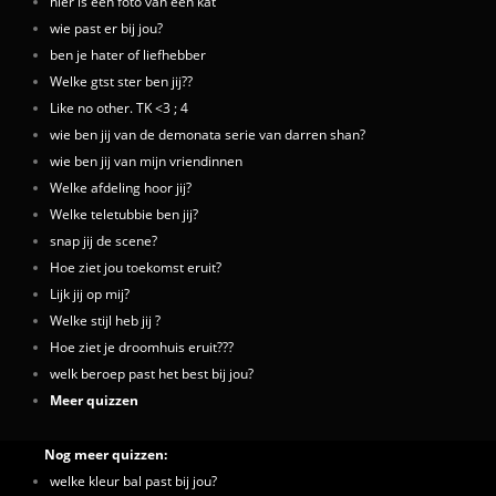
hier is een foto van een kat
wie past er bij jou?
ben je hater of liefhebber
Welke gtst ster ben jij??
Like no other. TK <3 ; 4
wie ben jij van de demonata serie van darren shan?
wie ben jij van mijn vriendinnen
Welke afdeling hoor jij?
Welke teletubbie ben jij?
snap jij de scene?
Hoe ziet jou toekomst eruit?
Lijk jij op mij?
Welke stijl heb jij ?
Hoe ziet je droomhuis eruit???
welk beroep past het best bij jou?
Meer quizzen
Nog meer quizzen:
welke kleur bal past bij jou?