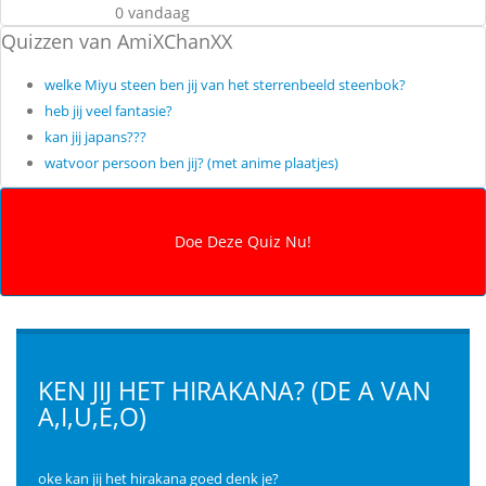
0 vandaag
Quizzen van AmiXChanXX
welke Miyu steen ben jij van het sterrenbeeld steenbok?
heb jij veel fantasie?
kan jij japans???
watvoor persoon ben jij? (met anime plaatjes)
KEN JIJ HET HIRAKANA? (DE A VAN
A,I,U,E,O)
oke kan jij het hirakana goed denk je?