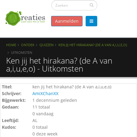
Aanmelden
HOME
ONTDEK
QUIZZEN
KEN JIJ HET HIRAKANA? (DE A VAN A,I,U,E,O)
UITKOMSTEN
Ken jij het hirakana? (de A van
a,i,u,e,o) - Uitkomsten
Titel:
ken jij het hirakana? (de A van a,i,u,e,o)
Schrijver:
AmiXChanXX
Bijgewerkt:
1 decennium geleden
Gedaan:
11 totaal
0 vandaag
Leeftijd:
AL
Kudos:
0 totaal
0 deze week