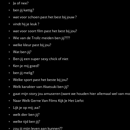
Ja of nee?
ben jij kattig?
wat voor schoen past het best bij jouw ?
vindt hij je leuk ?
wat voor soort film past het best bij jou?
Wie van de Trollz meiden ben jij????
welke kleur past bij jou?
Wat ben jij?
Ben jij een super sexy chick of niet
Ken je mij goed?
ben jij melig?
Welke sport past het beste bij jou?
Welk karakter van Akatsuki ben jij?
gaat mijn story jou amuseren (want we houden hier allemaal wel van mo
Naar Welk Gerne Van Films Kijk Je Het Liefst
Lijk je op mij ;aa?
welk dier ben jij?
welke tijd ben jij?
zou jij mijn leven aan kunnen??