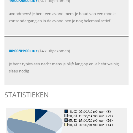
19:00/20:00 uur
(34 x uitgekomen)
avondmens! je bent een avond mens je houd van een mooie
zonsondergang en in de avond ben je nog helemaal actief
00:00/01:00 uur
(14 x uitgekomen)
je bent typies een nacht mens je blijft lang op en je hebt weinig
slaap nodig
STATISTIEKEN