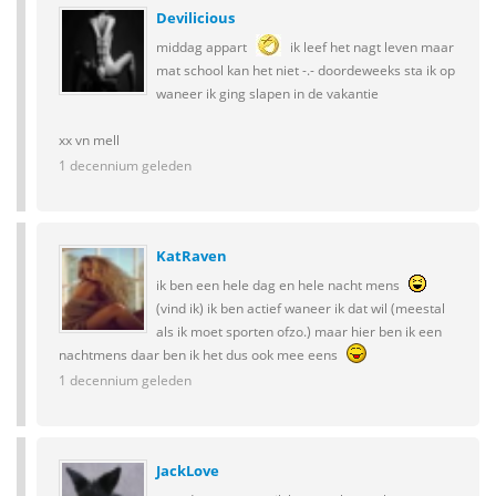
Devilicious
middag appart
ik leef het nagt leven maar
mat school kan het niet -.- doordeweeks sta ik op
waneer ik ging slapen in de vakantie
xx vn mell
1 decennium geleden
KatRaven
ik ben een hele dag en hele nacht mens
(vind ik) ik ben actief waneer ik dat wil (meestal
als ik moet sporten ofzo.) maar hier ben ik een
nachtmens daar ben ik het dus ook mee eens
1 decennium geleden
JackLove