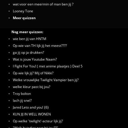
wat voor een meermin of man ben jij ?
Looney Tone
Meer quizzen
Nog meer quizzen:
wie ben jij van HNTM
Op wie van TH lijk jij het meest????
ga jij op ja drukken?
Wat is jouw Youtube Naam?
I Fight For You! ( met anime plaatjes ) Deel 5
Op wie lijk jij? Mij of Nikki?
Welke vrouwlijke Twilight Vampier ben jij?
welke kleur past bij jou?
Troy bolton
lach jij snel?
Jared Leto and you! {6}
KUN JIJ IN WELL WONEN
Op welke 'twilight'-acteur lijk jij?
"Welk huisdier past bij jou??"