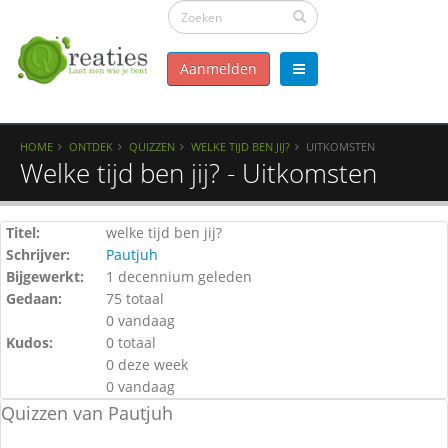
Aanmelden
HOME
ONTDEK
QUIZZEN
WELKE TIJD BEN JIJ?
UITKOMSTEN
Welke tijd ben jij? - Uitkomsten
Titel:
welke tijd ben jij?
Schrijver:
Pautjuh
Bijgewerkt:
1 decennium geleden
Gedaan:
75 totaal
0 vandaag
Kudos:
0 totaal
0 deze week
0 vandaag
Quizzen van Pautjuh