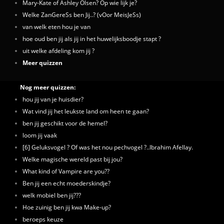
Mary-Kate of Ashley Olsen? Op wie lijk je?
Welke ZanGereSs ben Jij..? (vOor MeisJeSs)
van welk eten hou je van
hoe oud ben jij als jij in het huwelijksboodje stapt ?
uit welke afdeling kom jij ?
Meer quizzen
Nog meer quizzen:
hou jij van je huisdier?
Wat vind jij het leukste land om heen te gaan?
ben jij geschikt voor de hemel?
loom jij vaak
[6] Geluksvogel ? Of was het nou pechvogel ?..Ibrahim Afellay.
Welke magische wereld past bij jou?
What kind of Vampire are you??
Ben jij een echt moederskindje?
welk mobiel ben jij???
Hoe zuinig ben jij kwa Make-up?
beroeps keuze