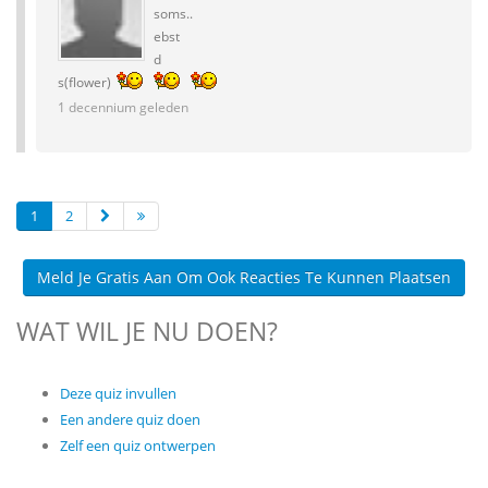
soms..
ebst
d
s(flower)
1 decennium geleden
1
2
Meld Je Gratis Aan Om Ook Reacties Te Kunnen Plaatsen
WAT WIL JE NU DOEN?
Deze quiz invullen
Een andere quiz doen
Zelf een quiz ontwerpen