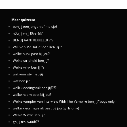
Meer quizzen:
ben jij een jongen of meisje?
h0u jij vn jj l0ver!?!?
BEN JIJ AANTREKKELIJK ???
WiE vAn MaDaGaScAr BeN jIj??
welke hunk past bij jou?
Welke stripheld ben jij?
Welke winx ben jij ??
wat voor styl heb jij
wat ben jij?
welk kleedingstuk ben jij????
welke naam past bij jou?
Welke vampier van Interview With The Vampire ben jij?(boys only!)
welke kleur nagelak past bij jou (girls only)
Welke Winxx Ben jij?
ga jij trouwuuh??