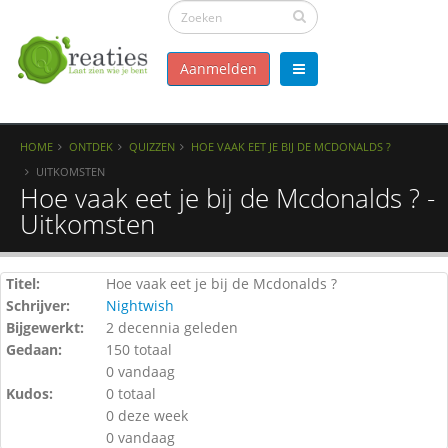
Aanmelden
HOME
ONTDEK
QUIZZEN
HOE VAAK EET JE BIJ DE MCDONALDS ?
UITKOMSTEN
Hoe vaak eet je bij de Mcdonalds ? -
Uitkomsten
Titel:
Hoe vaak eet je bij de Mcdonalds ?
Schrijver:
Nightwish
Bijgewerkt:
2 decennia geleden
Gedaan:
150 totaal
0 vandaag
Kudos:
0 totaal
0 deze week
0 vandaag