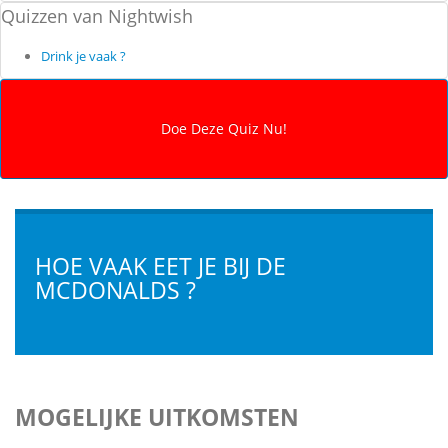
Quizzen van Nightwish
Drink je vaak ?
HOE VAAK EET JE BIJ DE
MCDONALDS ?
MOGELIJKE UITKOMSTEN