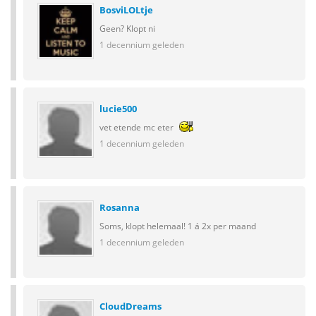
BosviLOLtje
Geen? Klopt ni
1 decennium geleden
lucie500
vet etende mc eter
1 decennium geleden
Rosanna
Soms, klopt helemaal! 1 á 2x per maand
1 decennium geleden
CloudDreams