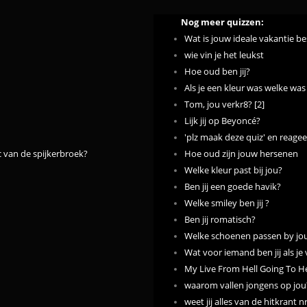
Nog meer quizzen:
Wat is jouw ideale vakantie 
wie vin je het leukst
Hoe oud ben jij?
Als je een kleur was welke was 
Tom, jou verkr8? [2]
Lijk jij op Beyoncé?
'plz maak deze quiz' en reagee
ic van de spijkerbroek?
Hoe oud zijn jouw hersenen
Welke kleur past bij jou?
Ben jij een goede havik?
Welke smiley ben jij ?
Ben jij romatisch?
Welke schoenen passen by jo
Wat voor iemand ben jij als je
My Live From Hell Going To 
waarom vallen jongens op jou
weet jij alles van de hitkrant