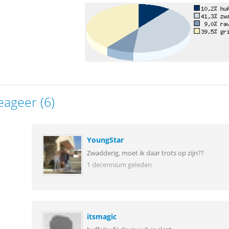
eageer (6)
YoungStar
Zwadderig, moet ik daar trots op zijn??
1 decennium geleden
itsmagic