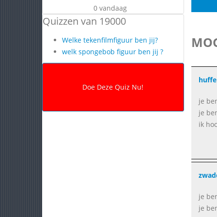
0 vandaag
Quizzen van 19000
MOG
Welke tekenfilmfiguur ben jij?
welk spongebob figuur ben jij ?
huffe
je be
je be
ik ho
zwad
je be
je be