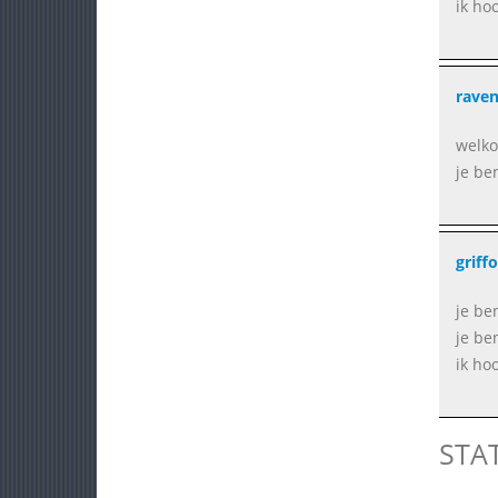
ik ho
rave
welko
je be
griff
je be
je be
ik ho
STA