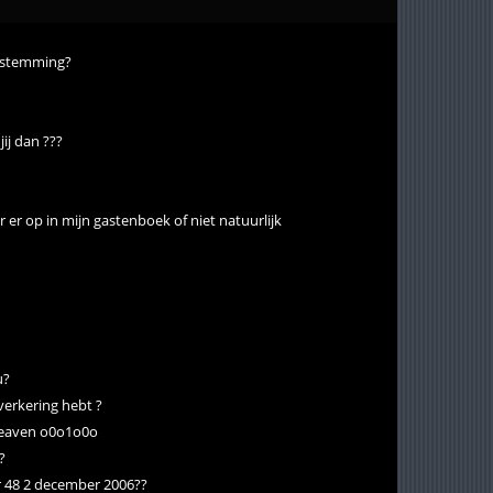
bestemming?
jij dan ???
r er op in mijn gastenboek of niet natuurlijk
u?
 verkering hebt ?
Heaven o0o1o0o
?
 nr 48 2 december 2006??