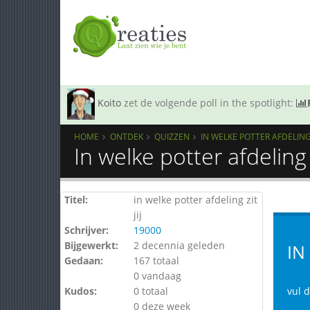
Koito
zet de volgende poll in the spotlight:
HOME
ONTDEK
QUIZZEN
IN WELKE POTTER AFDELING Z
In welke potter afdeling 
Titel:
in welke potter afdeling zit
jij
Schrijver:
19000
Bijgewerkt:
2 decennia geleden
IN
Gedaan:
167 totaal
0 vandaag
Kudos:
0 totaal
vul d
0 deze week