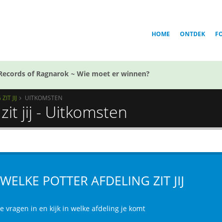
HOME
ONTDEK
F
Records of Ragnarok ~ Wie moet er winnen?
IT JIJ
UITKOMSTEN
zit jij - Uitkomsten
 WELKE POTTER AFDELING ZIT JIJ
e vragen in en kijk in welke afdeling je komt