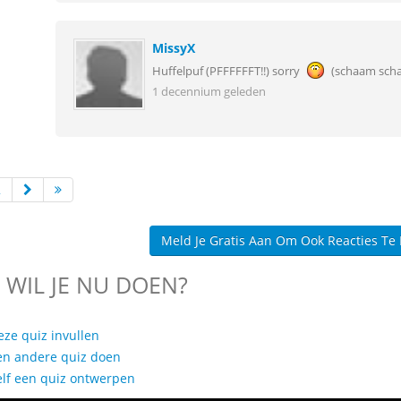
MissyX
Huffelpuf (PFFFFFFT!!) sorry
(schaam sch
1 decennium geleden
2
Meld Je Gratis Aan Om Ook Reacties Te
 WIL JE NU DOEN?
eze quiz invullen
en andere quiz doen
elf een quiz ontwerpen