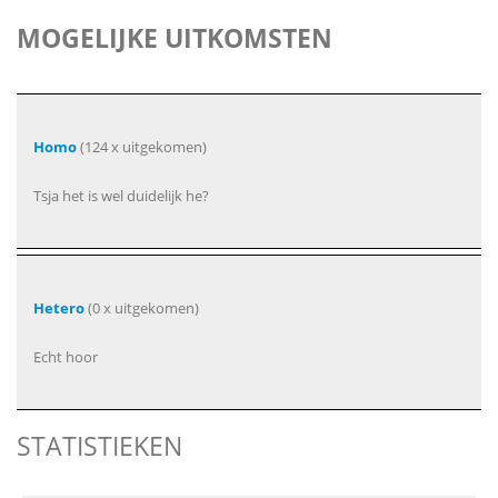
MOGELIJKE UITKOMSTEN
Homo
(124 x uitgekomen)
Tsja het is wel duidelijk he?
Hetero
(0 x uitgekomen)
Echt hoor
STATISTIEKEN