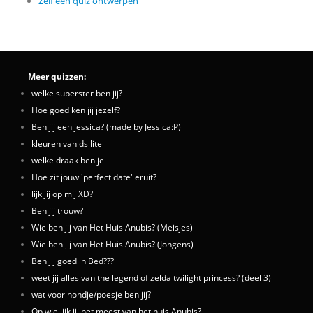
Zelf een quiz ontwerpen
Meer quizzen:
welke superster ben jij?
Hoe goed ken jij jezelf?
Ben jij een jessica? (made by Jessica:P)
kleuren van ds lite
welke draak ben je
Hoe zit jouw 'perfect date' eruit?
lijk jij op mij XD?
Ben jij trouw?
Wie ben jij van Het Huis Anubis? (Meisjes)
Wie ben jij van Het Huis Anubis? (Jongens)
Ben jij goed in Bed???
weet jij alles van the legend of zelda twilight princess? (deel 3)
wat voor hondje/poesje ben jij?
Op wie lijk jij het meest van het huis Anubis?