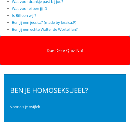
Wat voor drankje past bij jou?
Wat voor ei ben jij :D
Is Bill een wijf?
Ben jij een jessica? (made by Jessica:P)
Ben jij een echte Walter de Wortel fan?
BEN JE HOMOSEKSUEEL?
Voor als je twijfelt.