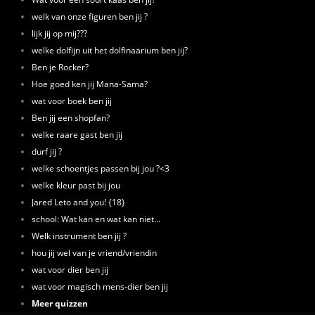
welk van onze figuren ben jij ?
lijk jij op mij???
welke dolfijn uit het dolfinaarium ben jij?
Ben je Rocker?
Hoe goed ken jij Mana-Sama?
wat voor boek ben jij
Ben jij een shopfan?
welke raare gast ben jij
durf jij ?
welke schoentjes passen bij jou ?<3
welke kleur past bij jou
Jared Leto and you! {18}
school: Wat kan en wat kan niet...
Welk instrument ben jij ?
hou jij wel van je vriend/vriendin
wat voor dier ben jij
wat voor magisch mens-dier ben jij
Meer quizzen