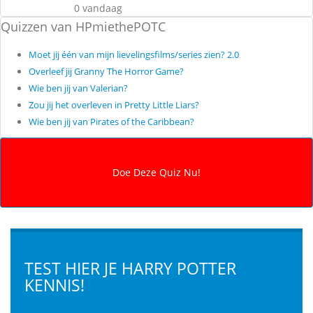
0 vandaag
Quizzen van HPmiethePOTC
Moet jij één van mijn lievelingsfilms/series zien? 2.0
Overleef jij Granny The Horror Game?
Wie ben jij van Valerian?
Zou jij het overleven in Pretty Little Liars?
Wie ben jij van Pirates of the Caribbean?
TEST HIER JE HARRY POTTER
KENNIS!