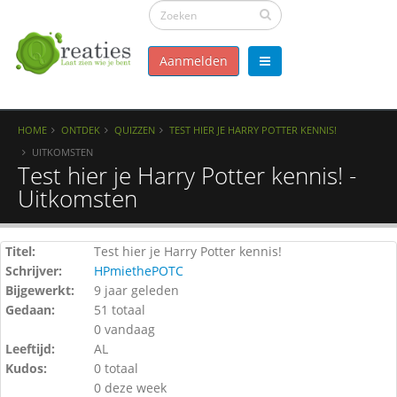
Aanmelden
HOME
ONTDEK
QUIZZEN
TEST HIER JE HARRY POTTER KENNIS!
UITKOMSTEN
Test hier je Harry Potter kennis! -
Uitkomsten
Titel:
Test hier je Harry Potter kennis!
Schrijver:
HPmiethePOTC
Bijgewerkt:
9 jaar geleden
Gedaan:
51 totaal
0 vandaag
Leeftijd:
AL
Kudos:
0 totaal
0 deze week