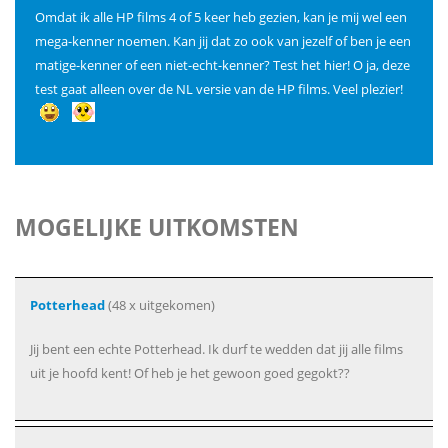
Omdat ik alle HP films 4 of 5 keer heb gezien, kan je mij wel een
mega-kenner noemen. Kan jij dat zo ook van jezelf of ben je een
matige-kenner of een niet-echt-kenner? Test het hier! O ja, deze
test gaat alleen over de NL versie van de HP films. Veel plezier!
MOGELIJKE UITKOMSTEN
Potterhead
(48 x uitgekomen)
Jij bent een echte Potterhead. Ik durf te wedden dat jij alle films
uit je hoofd kent! Of heb je het gewoon goed gegokt??