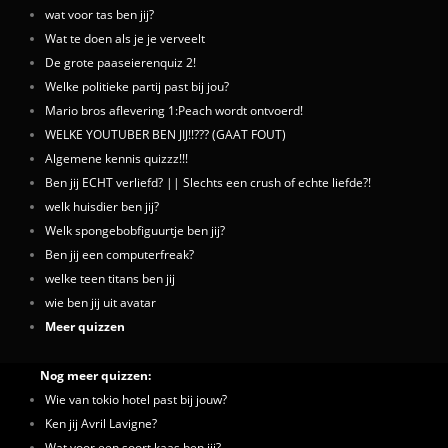
wat voor tas ben jij?
Wat te doen als je je verveelt
De grote paaseierenquiz 2!
Welke politieke partij past bij jou?
Mario bros aflevering 1:Peach wordt ontvoerd!
WELKE YOUTUBER BEN JIJ!!??? (GAAT FOUT)
Algemene kennis quizzz!!!
Ben jij ECHT verliefd? || Slechts een crush of echte liefde?!
welk huisdier ben jij?
Welk spongebobfiguurtje ben jij?
Ben jij een computerfreak?
welke teen titans ben jij
wie ben jij uit avatar
Meer quizzen
Nog meer quizzen:
Wie van tokio hotel past bij jouw?
Ken jij Avril Lavigne?
Wat voor een soort kaas ben jij?