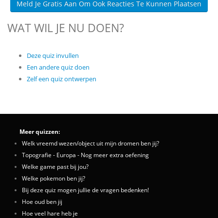
Meld Je Gratis Aan Om Ook Reacties Te Kunnen Plaatsen
WAT WIL JE NU DOEN?
Deze quiz invullen
Een andere quiz doen
Zelf een quiz ontwerpen
Meer quizzen:
Welk vreemd wezen/object uit mijn dromen ben jij?
Topografie - Europa - Nog meer extra oefening
Welke game past bij jou?
Welke pokemon ben jij?
Bij deze quiz mogen jullie de vragen bedenken!
Hoe oud ben jij
Hoe veel hare heb je