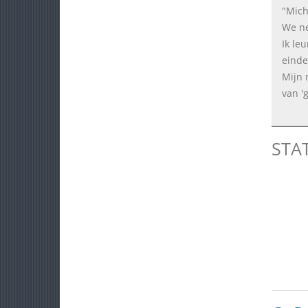
"Mich
We ne
Ik le
einde
Mijn 
van '
STA