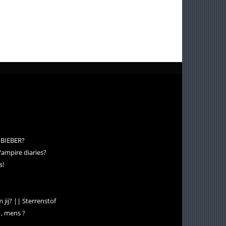
 BIEBER?
Vampire diaries?
s!
 jij? || Sterrenstof
 , mens ?