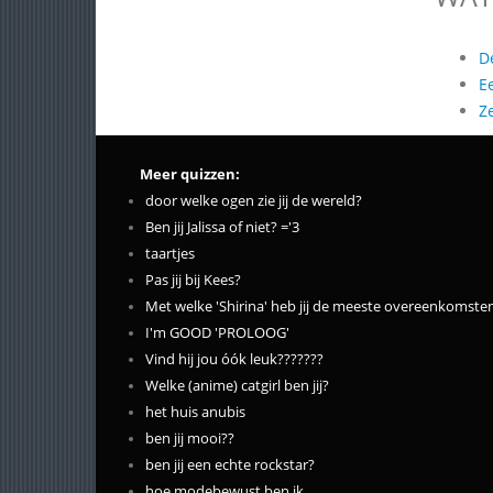
D
E
Z
Meer quizzen:
door welke ogen zie jij de wereld?
Ben jij Jalissa of niet? ='3
taartjes
Pas jij bij Kees?
Met welke 'Shirina' heb jij de meeste overeenkomste
I'm GOOD 'PROLOOG'
Vind hij jou óók leuk???????
Welke (anime) catgirl ben jij?
het huis anubis
ben jij mooi??
ben jij een echte rockstar?
hoe modebewust ben ik