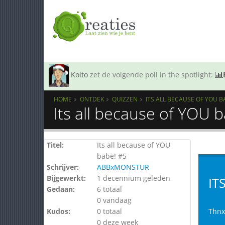
Koito
zet de volgende poll in the spotlight:
HOME
ONTDEK
QUIZZEN
ITS ALL BECAUSE OF YOU B
Its all because of YOU 
Titel:
Its all because of YOU
babe! #5
Schrijver:
ABBxMONSTUR
Bijgewerkt:
1 decennium geleden
IT
Gedaan:
6 totaal
0 vandaag
Kudos:
0 totaal
Thnx
0 deze week