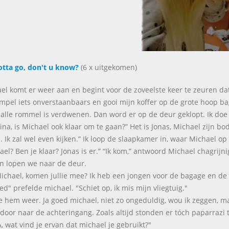
tta go, don't u know?
(6 x uitgekomen)
el komt er weer aan en begint voor de zoveelste keer te zeuren da
mpel iets onverstaanbaars en gooi mijn koffer op de grote hoop ba
alle rommel is verdwenen. Dan word er op de deur geklopt. Ik doe
ina, is Michael ook klaar om te gaan?” Het is Jonas, Michael zijn body
. Ik zal wel even kijken.” Ik loop de slaapkamer in, waar Michael op h
ael? Ben je klaar? Jonas is er.” “Ik kom,” antwoord Michael chagrijni
 lopen we naar de deur.
ichael, komen jullie mee? Ik heb een jongen voor de bagage en de 
oed" prefelde michael. "Schiet op, ik mis mijn vliegtuig."
e hem weer. Ja goed michael, niet zo ongeduldig, wou ik zeggen, maa
 door naar de achteringang. Zoals altijd stonden er tóch paparrazi 
, wat vind je ervan dat michael je gebruikt?"