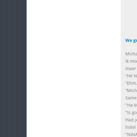
We go
Micha
Ik mo
maar 
“Hé N
“Ehm.
“Mich
Samen
"Ha M
"Is g
Had j
hotel
"NINA