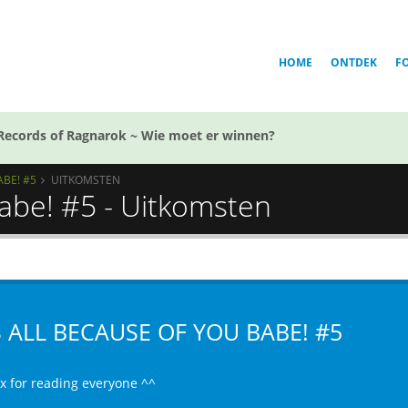
HOME
ONTDEK
F
Records of Ragnarok ~ Wie moet er winnen?
ABE! #5
UITKOMSTEN
babe! #5 - Uitkomsten
S ALL BECAUSE OF YOU BABE! #5
x for reading everyone ^^