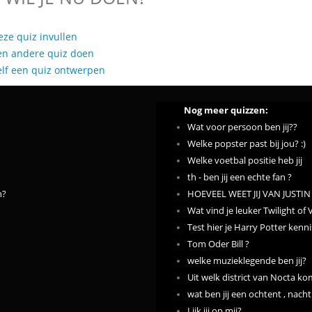
eze quiz invullen
en andere quiz doen
elf een quiz ontwerpen
Nog meer quizzen:
Wat voor persoon ben jij??
Welke popster past bij jou? :)
Welke voetbal positie heb jij
th - ben jij een echte fan ?
n?
HOEVEEL WEET JIJ VAN JUSTIN
Wat vind je leuker Twilight of 
Test hier je Harry Potter kenni
Tom Oder Bill ?
welke muzieklegende ben jij?
Uit welk district van Nocta kom
wat ben jij een ochtent , nacht
Lijk jij op mij?