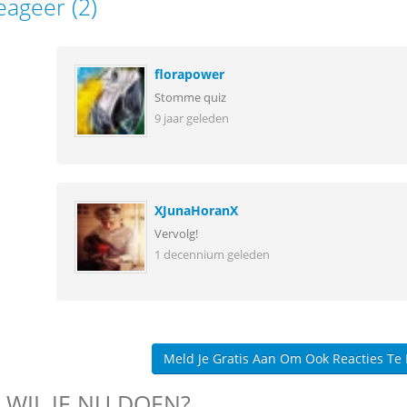
eageer (2)
florapower
Stomme quiz
9 jaar geleden
XJunaHoranX
Vervolg!
1 decennium geleden
Meld Je Gratis Aan Om Ook Reacties Te
 WIL JE NU DOEN?