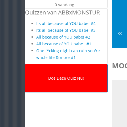
0 vandaag
Quizzen van ABBxMONSTUR
Its all because of YOU babe! #4
Its all because of YOU babe! #3
xx
All because of YOU babe! #2
All because of YOU babe.. #1
One f*cking night can ruin you're
whole life & more #1
MOG