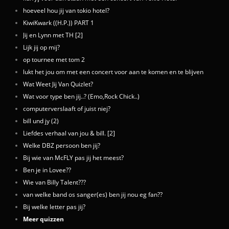
hoeveel hou jij van tokio hotel?
KiwiKwark ((H.P.)) PART 1
Jij en Lynn met TH [2]
Lijk jij op mij?
op tournee met tom 2
lukt het jou om met een concert voor aan te komen en te blijven
Wat Weet Jij Van Quizlet?
Wat voor type ben jij..? (Emo,Rock Chick..)
computerverslaaft of juist niej?
bill und jy (2)
Liefdes verhaal van jou & bill. [2]
Welke DBZ persoon ben jij?
Bij wie van McFLY pas jij het meest?
Ben je in Lovee??
Wie van Billy Talent???
van welke band os sanger(es) ben jij nou eg fan??
Bij welke letter pas jij?
Meer quizzen