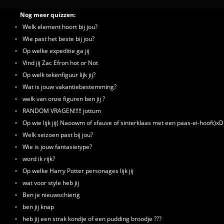
Nog meer quizzen:
Welk element hoort bij jou?
Wie past het beste bij jou?
Op welke expeditie ga jij
Vind jij Zac Efron hot or Not
Op welk tekenfiguur lijk jij?
Wat is jouw vakantiebestemming?
welk van onze figuren ben jij ?
RANDOM VRAGEN!!!!! jottum
Op wie lijk jij( Naoowm of xfauve of sinterklaas met een paas-ei-hooft)xD
Welk seizoen past bij jou?
Wie is jouw fantasietype?
word ik rijk?
Op welke Harry Potter personages lijk jij
wat voor style heb jij
Ben je nieuwschierig
ben jij knap
heb jij een strak kondje of een pudding broodje ???