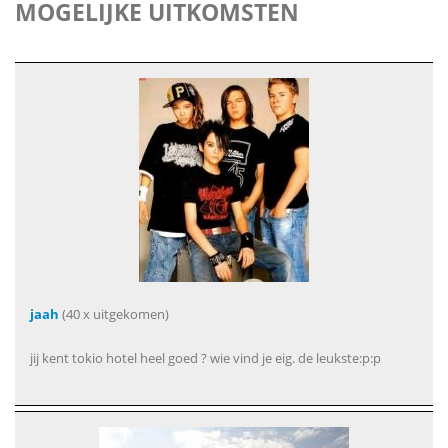
MOGELIJKE UITKOMSTEN
jaah
(40 x uitgekomen)
jij kent tokio hotel heel goed ? wie vind je eig. de leukste:p:p