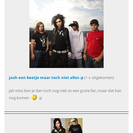
jaah een beetje maar toch niet alles :p
(1 x uitgekomen)
jah miss ben je dan toch nog niet zo een grote fan..maar dat kan
nog komen
:p