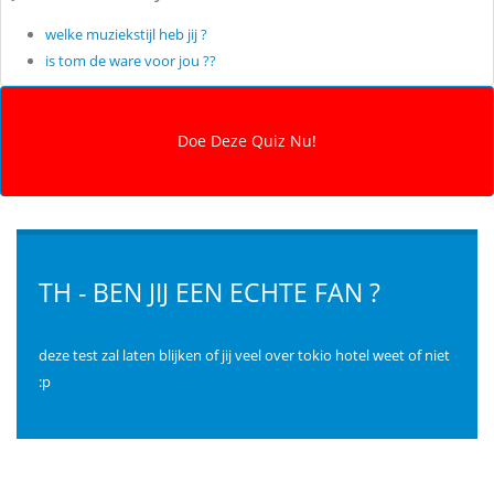
welke muziekstijl heb jij ?
is tom de ware voor jou ??
TH - BEN JIJ EEN ECHTE FAN ?
deze test zal laten blijken of jij veel over tokio hotel weet of niet
:p