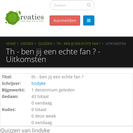
Aanmelden
HOME
ONTDEK
QUIZZEN
TH - BEN JIJ EEN ECHTE FAN ?
UITKOMSTEN
Th - ben jij een echte fan ? -
Uitkomsten
Titel:
th - ben jij een echte fan ?
Schrijver:
lindyke
Bijgewerkt:
1 decennium geleden
Gedaan:
43 totaal
0 vandaag
Kudos:
0 totaal
0 deze week
0 vandaag
Quizzen van lindyke