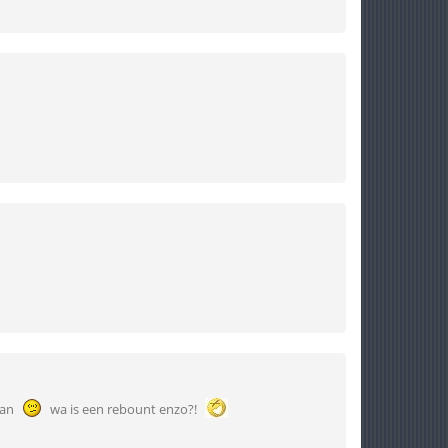
van
wa is een rebount enzo?!