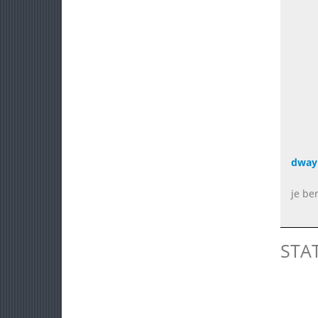
dway
je be
STA