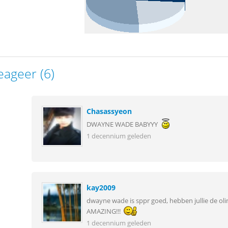
eageer (6)
Chasassyeon
DWAYNE WADE BABYYY
1 decennium geleden
kay2009
dwayne wade is sppr goed, hebben jullie de oli
AMAZING!!!
1 decennium geleden