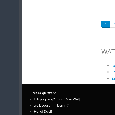
1
WAT
D
E
Z
Meer quizzen:
Lijk je op mij ? [Hoop Van Wel]
welk soort film ben jij ?
Hoi of Doei?