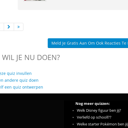
2
Meld Je Gratis Aan Om Ook Reacties Te
 WIL JE NU DOEN?
eze quiz invullen
en andere quiz doen
elf een quiz ontwerpen
Nog meer quizzen:
Welk Disney figuur ben jij?
Verliefd op schooll??
Welke starter Pokémon ben jij