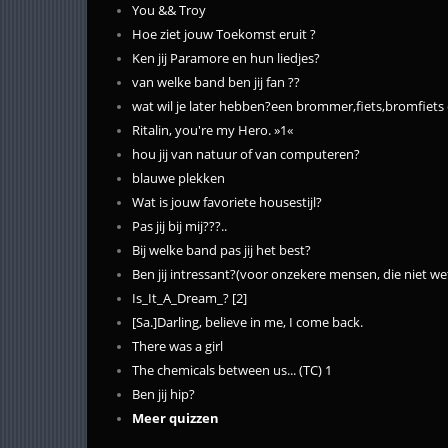
You && Troy
Hoe ziet jouw Toekomst eruit ?
Ken jij Paramore en hun liedjes?
van welke band ben jij fan ??
wat wil je later hebben?een brommer,fiets,bromfiet
Ritalin, you're my Hero. »1«
hou jij van natuur of van computeren?
blauwe plekken
Wat is jouw favoriete housestijl?
Pas jij bij mij???..
Bij welke band pas jij het best?
Ben jij intressant?(voor onzekere mensen, die niet w
Is_It_A_Dream_? [2]
[Sa.]Darling, believe in me, I come back.
There was a girl
The chemicals between us... (TC) 1
Ben jij hip?
Meer quizzen