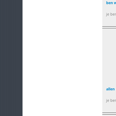
ben w
je be
allen
je be