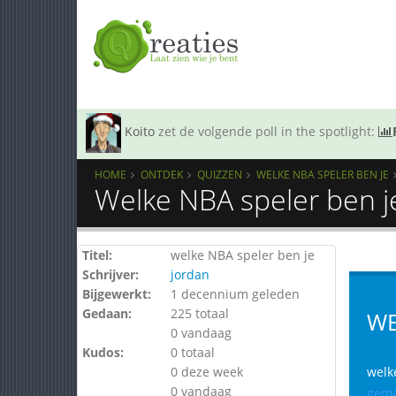
Koito
zet de volgende poll in the spotlight:
HOME
ONTDEK
QUIZZEN
WELKE NBA SPELER BEN JE
Welke NBA speler ben j
Titel:
welke NBA speler ben je
Schrijver:
jordan
Bijgewerkt:
1 decennium geleden
Gedaan:
225 totaal
WE
0 vandaag
Kudos:
0 totaal
0 deze week
welk
0 vandaag
gema