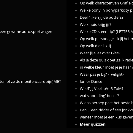
Op welk character van Grafield l
Welke pony in ponyparkcity pa
Deel 4: ken jij de potters?
Welk huis krijg jij ?
s een gewone auto,sportwagen
Welke CD is een tip? (LETTER A
Op welk personage lijk jij het
Op welk dier lijk jij
Weet jij alles over Glee?
Als je deze quiz doet ga ik rad
in welke kleur moet je je haar
Waar pas je bij? -Twilight-
eten of ze de moeite waard zijn)MET ANIME PLAATJES(met heeeeeeeeeeeeeeel ve
Junior Dance
WeeT JiJ VeeL oVeR ToM?
wat voor 'ding' ben jij?
Wiens beroep past het beste b
Ben jij een ridder of een jonk
waneer moet je een kus geve
Meer quizzen