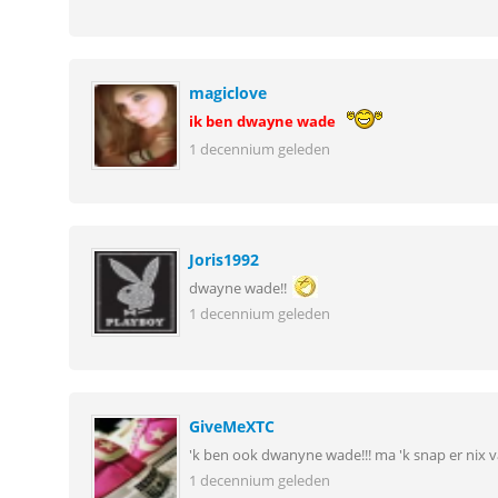
magiclove
ik ben dwayne wade
1 decennium geleden
Joris1992
dwayne wade!!
1 decennium geleden
GiveMeXTC
'k ben ook dwanyne wade!!! ma 'k snap er nix 
1 decennium geleden