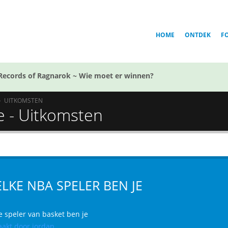
HOME
ONTDEK
F
Records of Ragnarok ~ Wie moet er winnen?
UITKOMSTEN
e - Uitkomsten
LKE NBA SPELER BEN JE
e speler van basket ben je
akt door jordan