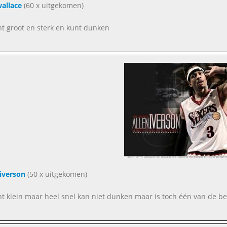
allace
(60 x uitgekomen)
nt groot en sterk en kunt dunken
 iverson
(50 x uitgekomen)
nt klein maar heel snel kan niet dunken maar is toch één van de bes