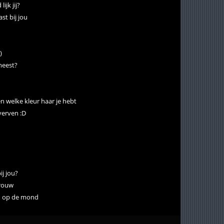
ijk jij?
st bij jou
)
 meest?
en welke kleur haar je hebt
 verven :D
el tips, die mijn leven gered hebben!!!!!!)
ij jou?
vrouw
n op de mond