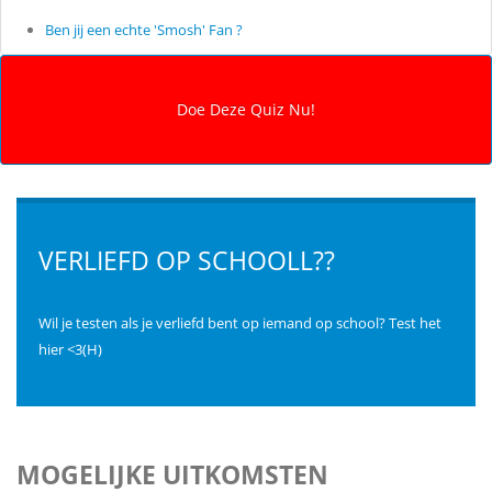
Ben jij een echte 'Smosh' Fan ?
VERLIEFD OP SCHOOLL??
Wil je testen als je verliefd bent op iemand op school? Test het
hier <3(H)
MOGELIJKE UITKOMSTEN