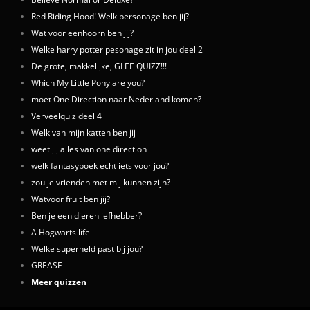
Red Riding Hood! Welk personage ben jij?
Wat voor eenhoorn ben jij?
Welke harry potter pesonage zit in jou deel 2
De grote, makkelijke, GLEE QUIZZ!!!
Which My Little Pony are you?
moet One Direction naar Nederland komen?
Verveelquiz deel 4
Welk van mijn katten ben jij
weet jij alles van one direction
welk fantasyboek echt iets voor jou?
zou je vrienden met mij kunnen zijn?
Watvoor fruit ben jij?
Ben je een dierenliefhebber?
A Hogwarts life
Welke superheld past bij jou?
GREASE
Meer quizzen