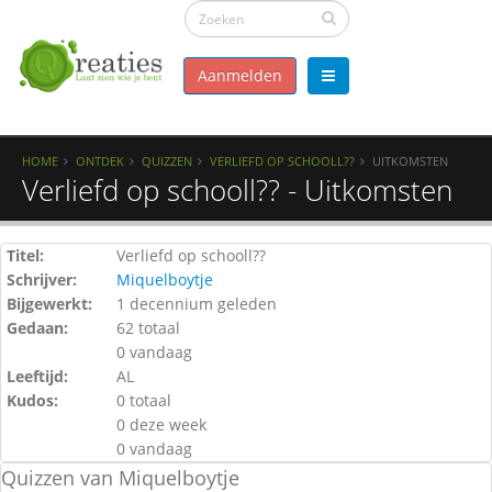
Aanmelden
HOME
ONTDEK
QUIZZEN
VERLIEFD OP SCHOOLL??
UITKOMSTEN
Verliefd op schooll?? - Uitkomsten
Titel:
Verliefd op schooll??
Schrijver:
Miquelboytje
Bijgewerkt:
1 decennium geleden
Gedaan:
62 totaal
0 vandaag
Leeftijd:
AL
Kudos:
0 totaal
0 deze week
0 vandaag
Quizzen van Miquelboytje