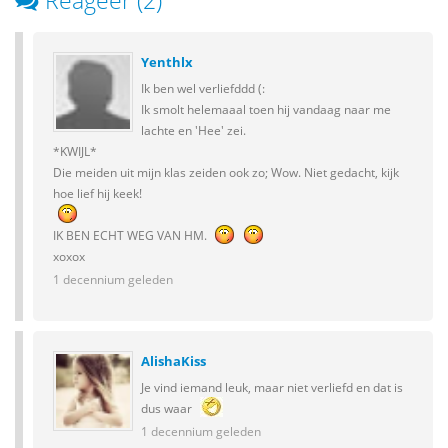
Reageer (2)
Yenthlx
Ik ben wel verliefddd (:
Ik smolt helemaaal toen hij vandaag naar me
lachte en 'Hee' zei.
*KWIJL*
Die meiden uit mijn klas zeiden ook zo; Wow. Niet gedacht, kijk
hoe lief hij keek!
IK BEN ECHT WEG VAN HM.
xoxox
1 decennium geleden
AlishaKiss
Je vind iemand leuk, maar niet verliefd en dat is
dus waar
1 decennium geleden