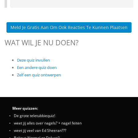
Meld Je Gratis Aan Om Ook Reacties Te Kunnen Plaatsen
WAT WIL JE NU DOEN?
Deze quiz invullen
Een andere quiz doen
Zelf een quiz ontwerpen
Meer quizzen:
De grote teletubbiequiz!
weet jij alles over nagels? + nagel feiten
weet jij veel van Ed Sheeran???
Believe Normal or Deluxe?