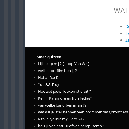
WAT
D
E
Z
Meer quizzen:
Lijk je op mij ? [Hoop Van Wel]
welk soort film ben jij ?
Hoi of Doei?
You && Troy
Hoe ziet jouw Toekomst eruit ?
Ken jij Paramore en hun liedjes?
van welke band ben jij fan ??
wat wil je later hebben?een brommer,fiets,bromfiet
Ritalin, you're my Hero. »1«
hou jij van natuur of van computeren?