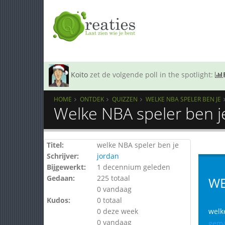
Koito
zet de volgende poll in the spotlight:
HOME
ONTDEK
QUIZZEN
WELKE NBA SPELER BEN JE
Welke NBA speler ben j
Titel:
welke NBA speler ben je
Schrijver:
jordan
Bijgewerkt:
1 decennium geleden
Gedaan:
225 totaal
WE
0 vandaag
Kudos:
0 totaal
0 deze week
welk
0 vandaag
gema