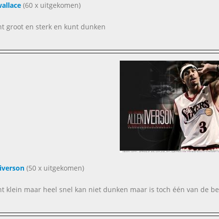
allace
(60 x uitgekomen)
nt groot en sterk en kunt dunken
 iverson
(50 x uitgekomen)
nt klein maar heel snel kan niet dunken maar is toch één van de bes