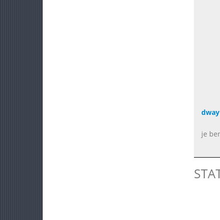
dway
je be
STA