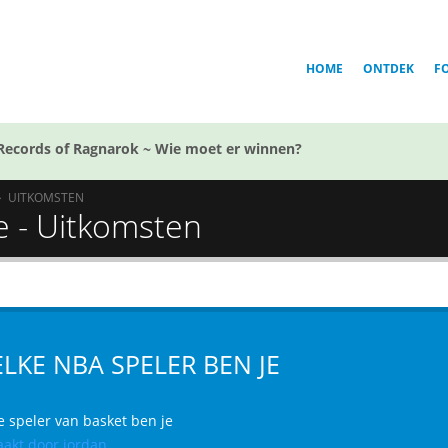
HOME
ONTDEK
F
Records of Ragnarok ~ Wie moet er winnen?
UITKOMSTEN
e - Uitkomsten
LKE NBA SPELER BEN JE
e speler van basket ben je
akt door jordan