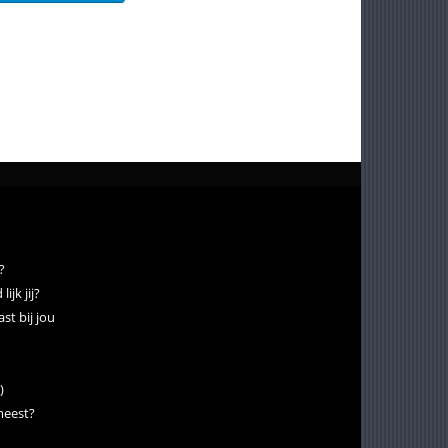
?
ijk jij?
st bij jou
)
 meest?