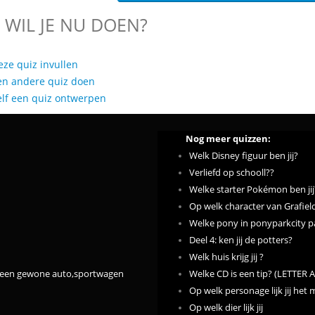
 WIL JE NU DOEN?
eze quiz invullen
en andere quiz doen
elf een quiz ontwerpen
Nog meer quizzen:
Welk Disney figuur ben jij?
Verliefd op schooll??
Welke starter Pokémon ben jij
Op welk character van Grafield l
Welke pony in ponyparkcity pa
Deel 4: ken jij de potters?
Welk huis krijg jij ?
s een gewone auto,sportwagen
Welke CD is een tip? (LETTER A
Op welk personage lijk jij het
Op welk dier lijk jij