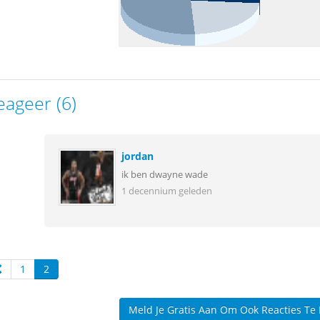
eageer (6)
jordan
ik ben dwayne wade
1 decennium geleden
1
2
Meld Je Gratis Aan Om Ook Reacties Te