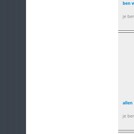
ben w
je be
allen
je be