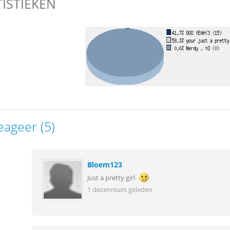
TISTIEKEN
eageer (5)
Bloem123
Just a pretty girl
1 decennium geleden