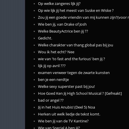
Op welke zangeres lijk jij?
Op wie lijk jij het meest van Suske en Wiske ?
Zou jij een goede vriendin van mij kunnen zijn?(voor 
Wie ben jij, van Drake of Josh
Welke BeautyActrice ben jij ??
Gedicht.
Welke charakter van thang global pas bij jou
Wou ik het echt? Nee
wie van 'to fast and the furious' ben jij ?
lijk jij op avril ???
examen verweer tegen de zwarte kunsten
ben je een nerdtje
Welke sexy superster past bij jou!
Hoe Goed Ken Jij High School Musical ? [Gefreakt]
bad or angel ??
Jij in het Huis Anubis! (Deel 5) Noa
Herken uit welk liedje de tekst komt.
Wie ben jij van de TV Kantine?
Wie van Special A ben jij?