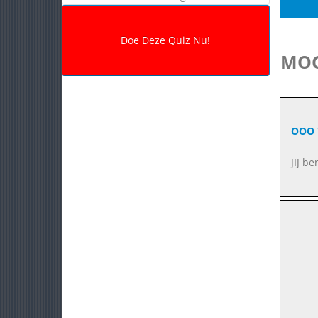
MOG
OOO 
JIJ b