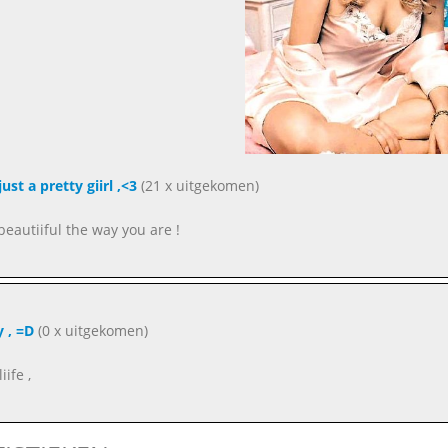
ust a pretty giirl ,<3
(21 x uitgekomen)
beautiiful the way you are !
 , =D
(0 x uitgekomen)
iife ,