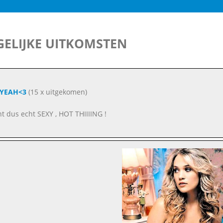
ELIJKE UITKOMSTEN
YEAH<3
(15 x uitgekomen)
ent dus echt SEXY , HOT THIIIING !