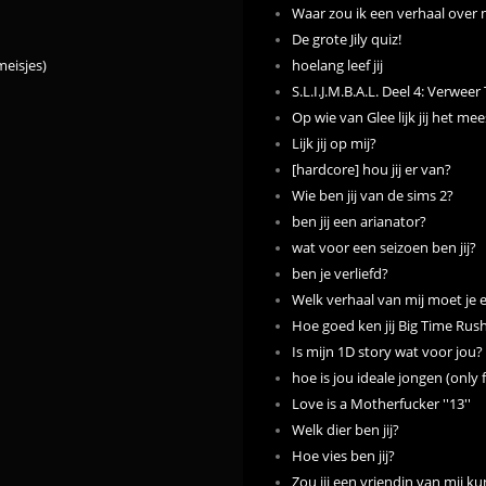
Waar zou ik een verhaal over
De grote Jily quiz!
meisjes)
hoelang leef jij
S.L.I.J.M.B.A.L. Deel 4: Verwe
Op wie van Glee lijk jij het mee
Lijk jij op mij?
[hardcore] hou jij er van?
Wie ben jij van de sims 2?
ben jij een arianator?
wat voor een seizoen ben jij?
ben je verliefd?
Welk verhaal van mij moet je 
Hoe goed ken jij Big Time Rus
Is mijn 1D story wat voor jou? 
hoe is jou ideale jongen (only f
Love is a Motherfucker ''13''
Welk dier ben jij?
Hoe vies ben jij?
Zou jij een vriendin van mij ku