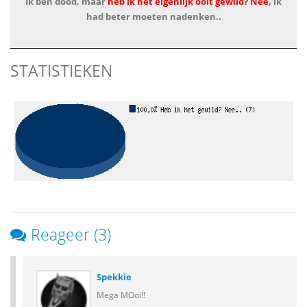
Ik ben dood, maar
heb ik het eigenlijk ooit gewild? Nee,
ik
had beter moeten nadenken..
STATISTIEKEN
Reageer (3)
Spekkie
Mega MOoi!!