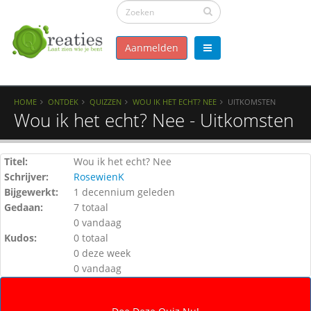
Aanmelden
HOME
ONTDEK
QUIZZEN
WOU IK HET ECHT? NEE
UITKOMSTEN
Wou ik het echt? Nee - Uitkomsten
Titel:
Wou ik het echt? Nee
Schrijver:
RosewienK
Bijgewerkt:
1 decennium geleden
Gedaan:
7 totaal
0 vandaag
Kudos:
0 totaal
0 deze week
0 vandaag