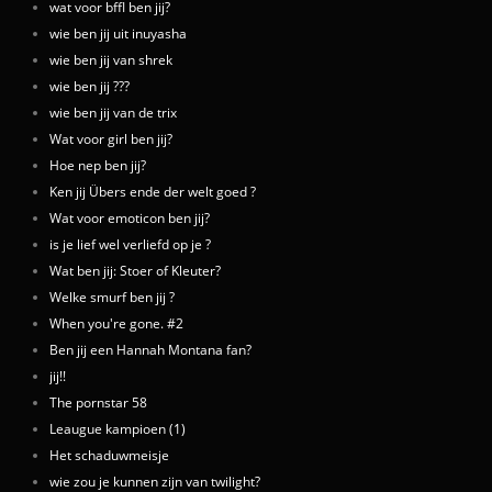
wat voor bffl ben jij?
wie ben jij uit inuyasha
wie ben jij van shrek
wie ben jij ???
wie ben jij van de trix
Wat voor girl ben jij?
Hoe nep ben jij?
Ken jij Übers ende der welt goed ?
Wat voor emoticon ben jij?
is je lief wel verliefd op je ?
Wat ben jij: Stoer of Kleuter?
Welke smurf ben jij ?
When you're gone. #2
Ben jij een Hannah Montana fan?
jij!!
The pornstar 58
Leaugue kampioen (1)
Het schaduwmeisje
wie zou je kunnen zijn van twilight?