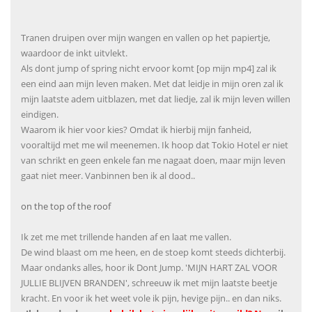
Tranen druipen over mijn wangen en vallen op het papiertje,
waardoor de inkt uitvlekt.
Als dont jump of spring nicht ervoor komt [op mijn mp4] zal ik
een eind aan mijn leven maken. Met dat leidje in mijn oren zal ik
mijn laatste adem uitblazen, met dat liedje, zal ik mijn leven willen
eindigen.
Waarom ik hier voor kies? Omdat ik hierbij mijn fanheid,
vooraltijd met me wil meenemen. Ik hoop dat Tokio Hotel er niet
van schrikt en geen enkele fan me nagaat doen, maar mijn leven
gaat niet meer. Vanbinnen ben ik al dood..
on the top of the roof
Ik zet me met trillende handen af en laat me vallen.
De wind blaast om me heen, en de stoep komt steeds dichterbij.
Maar ondanks alles, hoor ik Dont Jump. 'MIJN HART ZAL VOOR
JULLIE BLIJVEN BRANDEN', schreeuw ik met mijn laatste beetje
kracht. En voor ik het weet vole ik pijn, hevige pijn.. en dan niks.