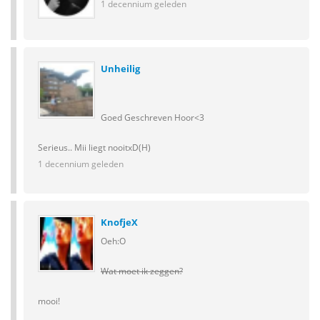
1 decennium geleden
Unheilig
Goed Geschreven Hoor<3
Serieus.. Mii liegt nooitxD(H)
1 decennium geleden
KnofjeX
Oeh:O
Wat moet ik zeggen?
mooi!