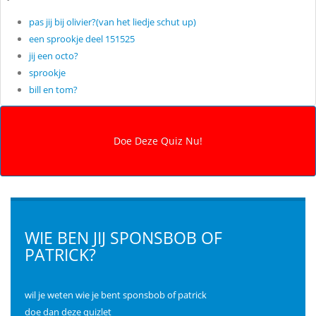
pas jij bij olivier?(van het liedje schut up)
een sprookje deel 151525
jij een octo?
sprookje
bill en tom?
WIE BEN JIJ SPONSBOB OF
PATRICK?
wil je weten wie je bent sponsbob of patrick
doe dan deze quizlet