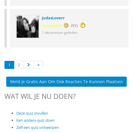
JudasLoverr
Sponsbob!!!!
:P(Y)
1 decennium geleden
1
2
Meld Je Gratis Aan Om Ook Reacties Te Kunnen Plaatsen
WAT WIL JE NU DOEN?
Deze quiz invullen
Een andere quiz doen
Zelf een quiz ontwerpen