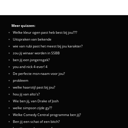
Meer quizzen:
Welke kleur ogen past heb best bij jou???
Uitspraken van bekende
wie van rubi past het meest bij jou karakter?
zou jij winaar worden in SSBB
ben jij een jongensgek?
you and nick 4-ever! 4
De perfecte msn-naam voor jou?
probleem
welke haarstijl past bij jou?
hou jij van alto's?
Wie ben jij, van Drake of Josh
welke simpson zijde gy??
Welke Comedy Central programma ben jij?
Ben jij een schat of een bitch?