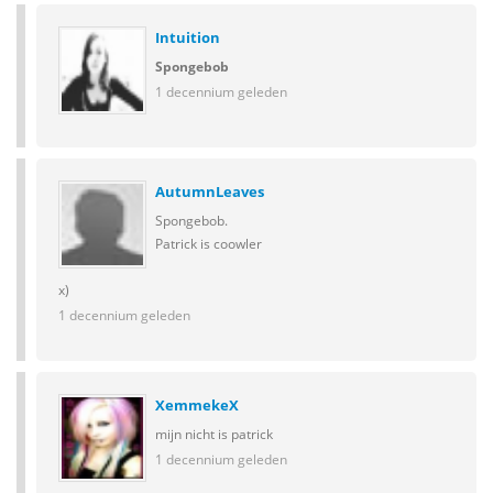
Intuition
Spongebob
1 decennium geleden
AutumnLeaves
Spongebob.
Patrick is coowler
x)
1 decennium geleden
XemmekeX
mijn
nicht is patrick
1 decennium geleden