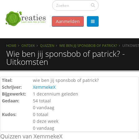
Aanmelden
HOME
ONTDEK
QUIZZEN
WIE BEN JIJ SPONSBOB OF PATRICK?
UITKOMS
Wie ben jij sponsbob of patrick? -
Uitkomsten
Titel:
wie ben jij sponsbob of patrick?
Schrijver:
XemmekeX
Bijgewerkt:
1 decennium geleden
Gedaan:
54 totaal
0 vandaag
Kudos:
0 totaal
0 deze week
0 vandaag
Quizzen van XemmekeX