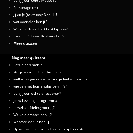
ben jij een cole sprouse fan
Personage test!
Jij en Je (foute)boy Deel 1 !!
wat voor dier ben jij?
Welk merk past het best bij jouw?
Ben jij nr1 Jonas Brothers fan??
Meer quizzen
Nog meer quizzen:
Ben je een meisje
stel je voor...... One Direction
welke jongen van alius vind je leuk?- inazuma
wie van het huis anubis ben jij???
ben jij een echte directioner?
jouw lievelingsprogramma
In welke afdeling hoor jij?
Welke diersoort ben jij?
Watvoor dolfijn ben jij?
Op wie van mijn vriendinnen lijk jij t meeste