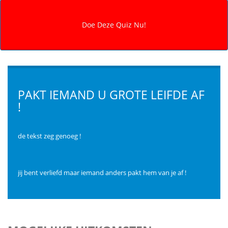
PAKT IEMAND U GROTE LEIFDE AF
!
de tekst zeg genoeg !
jij bent verliefd maar iemand anders pakt hem van je af !