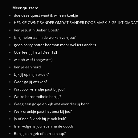
Meer quizzen:
doe deze quest want ik wil een koekje
HENKIE OWNT SANDER OMDAT SANDER DOOR MARK IS GELIKT OMDAT
Ken je Justin Bieber Goed?
Is hij helemaal in de wolken van jou?
geen harry potter boeman maar wel iets anders
Overleef jij het? [Deel 12]
wie oh wie? (hogwarts)
ben je een nerd
Lijk jij op mijn broer?
Waar ga jij werken?
Wat voor vriendje past bij jou?
Welke beroemdheid ben jij?
Waag een gokje en kijk wat voor dier jij bent.
Welk drankje past het best bij jou?
Ja of nee 3 vindt hij je ook leuk?
Is er volgens jou leven na de dood?
Ben jij een geit of een schaap?