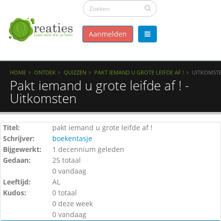
Aanmelden
HOME
ONTDEK
QUIZZEN
PAKT IEMAND U GROTE LEIFDE AF !
UITKOMST
Pakt iemand u grote leifde af ! -
Uitkomsten
Titel:
pakt iemand u grote leifde af !
Schrijver:
boekentasje
Bijgewerkt:
1 decennium geleden
Gedaan:
25 totaal
0 vandaag
Leeftijd:
AL
Kudos:
0 totaal
0 deze week
0 vandaag