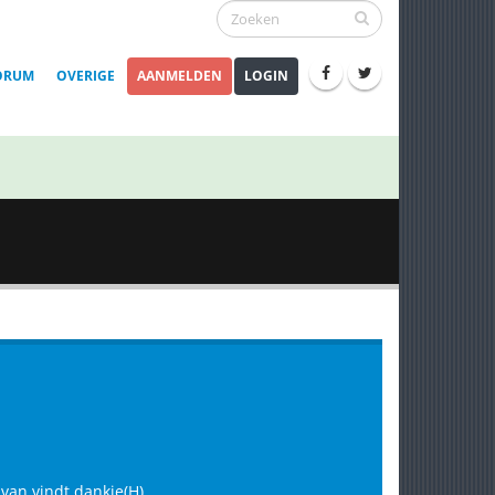
ORUM
OVERIGE
AANMELDEN
LOGIN
 van vindt dankje(H)