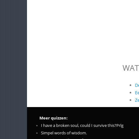
WAT
D
E
Z
Meer quizzen:
I have a broken soul, could I survive this?Prlg
Simpel words of wisdom.