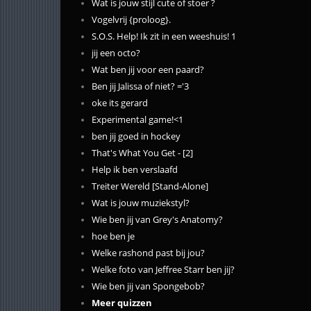
Wat is jouw stijl cute of stoer ?
Vogelvrij {proloog}.
S.O.S. Help! Ik zit in een weeshuis! 1
jij een octo?
Wat ben jij voor een paard?
Ben jij Jalissa of niet? ='3
oke its gerard
Experimental game!<1
ben jij goed in hockey
That's What You Get - [2]
Help ik ben verslaafd
Treiter Wereld [Stand-Alone]
Wat is jouw muziekstyl?
Wie ben jij van Grey's Anatomy?
hoe ben je
Welke rashond past bij jou?
Welke foto van Jeffree Starr ben jij?
Wie ben jij van Spongebob?
Meer quizzen