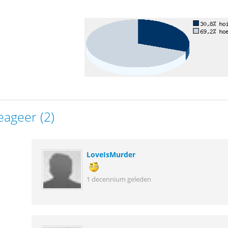
eageer (2)
LoveIsMurder
1 decennium geleden