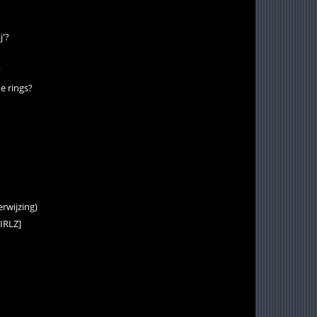
j'?
?
he rings?
erwijzing)
GIRLZ]