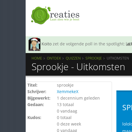
Koito
zet de volgende poll in the spotlight:
HOME
ONTDEK
QUIZZEN
SPROOKJE
UITKOMSTEN
Sprookje - Uitkomsten
Titel:
sprookje
Schrijver:
XemmekeX
Bijgewerkt:
1 decennium geleden
Gedaan:
13 totaal
SP
0 vandaag
Kudos:
0 totaal
0 deze week
lolol
0 vandaag
maaa