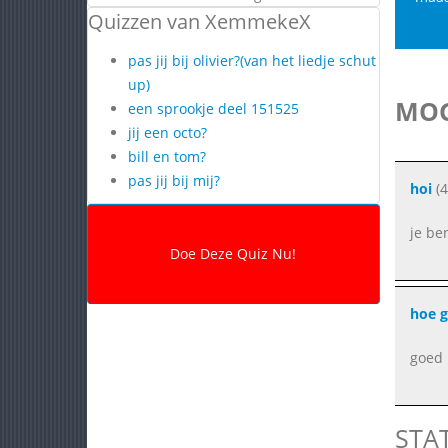
Quizzen van XemmekeX
pas jij bij olivier?(van het liedje schut
up)
MOG
een sprookje deel 151525
jij een octo?
bill en tom?
pas jij bij mij?
hoi
(4
je be
hoe g
goed
STA