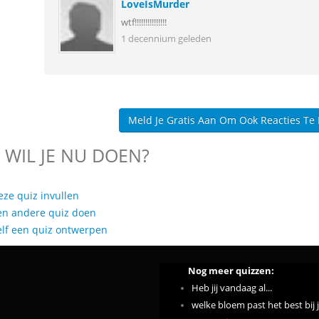
LoveIsMurder
wtf!!!!!!!!!!!!!!!
1 decennium geleden
Meld Je Gratis Aan Om Ook Reacties Te
 WIL JE NU DOEN?
eze quiz invullen
en andere quiz doen
elf een quiz ontwerpen
Nog meer quizzen:
Heb jij vandaag al...
welke bloem past het best bij 