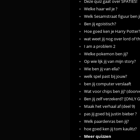
Deze quiz gaat over SPATIES!
Welke haar wil je ?
Welk Sesamstraat figuur ben ji
Ben jij egoïstisch?
Hoe goed ken je Harry Potter
wat weet jij nog over lord of t
I am a problem 2
Welke pokemon ben jij?
Op wie lijk jij van mijn story?
Wie ben jij van ella?
welk spel past bij jouw?
ben jij computer verslaaft
Wat voor chips ben jij? (doorv
Ben jij zelf verzekerd? [ONLY 
Maak het verhaal af (deel 9)
pas jij goed bij justin bieber ?
Welk paardenras ben jij?
hoe goed ken jij tom kaulitz?
Meer quizzen