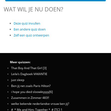
WAT WIL JE NU DOEN?
Deze quiz invullen
Een andere quiz doen
Zelf een quiz ontwerpen
Meer quizzen:
That Boy And That Girl [3]
Leila’s Dagboek VAKANTIE
just sleep
Ben jij net zoals Paris Hilton?
i hope you died sloowleyyyy[6]
Zusammen in Zimmer 483!!
welke bekende nederlandse vrouw ben jij?
#_* Me and Him; Together *_# [TC] 1