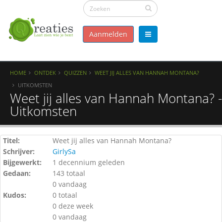
Aanmelden
HOME
ONTDEK
QUIZZEN
WEET JIJ ALLES VAN HANNAH MONTANA?
UITKOMSTEN
Weet jij alles van Hannah Montana? -
Uitkomsten
Titel:
Weet jij alles van Hannah Montana?
Schrijver:
GirlySa
Bijgewerkt:
1 decennium geleden
Gedaan:
143 totaal
0 vandaag
Kudos:
0 totaal
0 deze week
0 vandaag