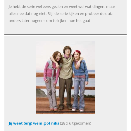
Je hebt de serie wel eens gezien en weet wel wat dingen, maar
alles nee dat nog niet. Blijf de serie kijken en probeer de quiz
anders later nogeens om te kijken hoe het gaat.
Jij weet (erg) weinig of niks
(28 x uitgekomen)