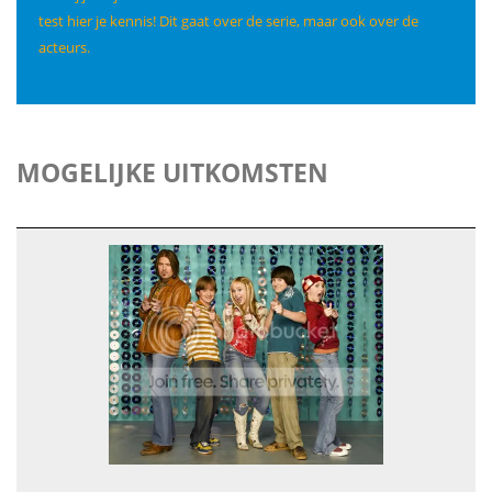
test hier je kennis! Dit gaat over de serie, maar ook over de
acteurs.
MOGELIJKE UITKOMSTEN