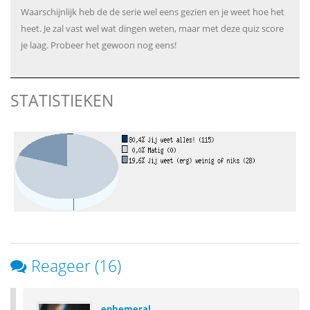
Waarschijnlijk heb de de serie wel eens gezien en je weet hoe het
heet. Je zal vast wel wat dingen weten, maar met deze quiz score
je laag. Probeer het gewoon nog eens!
STATISTIEKEN
Reageer (16)
_ephemeral_