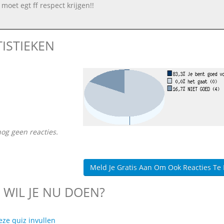
 moet egt ff respect krijgen!!
TISTIEKEN
nog geen reacties.
Meld Je Gratis Aan Om Ook Reacties Te
 WIL JE NU DOEN?
eze quiz invullen