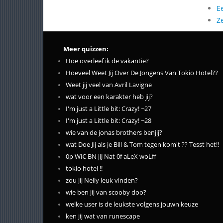
E
Z
Meer quizzen:
Hoe overleef ik de vakantie?
Hoeveel Weet Jij Over De Jongens Van Tokio Hotel??
Weet jij veel van Avril Lavigne
wat voor een karakter heb jij?
I'm just a Little bit: Crazy! ¬27
I'm just a Little bit: Crazy! ¬28
wie van de jonas brothers benjij?
wat Doe Jij als je Bill & Tom tegen kom't ?? Tesst het!!
0p Wi€ BN jiJ Nat 0f aLeX woLff
tokio hotel !!
zou jij Nelly leuk vinden?
wie ben jij van scooby doo?
welke user is de leukste volgens jouwn keuze
ken jij wat van runescape