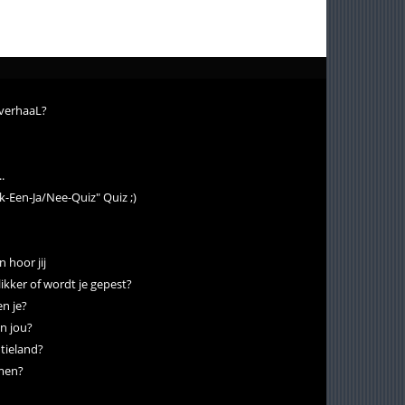
 verhaaL?
.
-Een-Ja/Nee-Quiz" Quiz ;)
n hoor jij
likker of wordt je gepest?
en je?
an jou?
tieland?
omen?