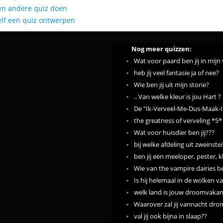
en andere quiz doen
elf een quiz ontwerpen
Nog meer quizzen:
Wat voor paard ben jij in mijn
heb jij veel fantasie ja of nee?
Wie ben jij uit mijn storie?
.. Van welke kleur is jou Hart ? .
De "Ik-Verveel-Me-Dus-Maak-Ik
the greatness of verveling *5*
Wat voor huisdier ben jij???
bij welke afdeling uit zweinstei
ben jij een meeloper, pester, k
Wie van the vampire dairies b
Is hij helemaal in de wolken v
welk land is jouw droomvakan
Waarover zal jij vannacht dr
val jij ook bijna in slaap??