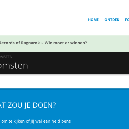
HOME
ONTDEK
F
Records of Ragnarok ~ Wie moet er winnen?
OMSTEN
komsten
T ZOU JE DOEN?
s om te kijken of jij wel een held bent!