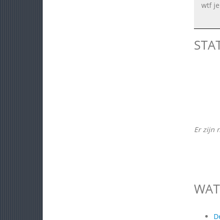
wtf je
STA
Er zijn 
WAT
D