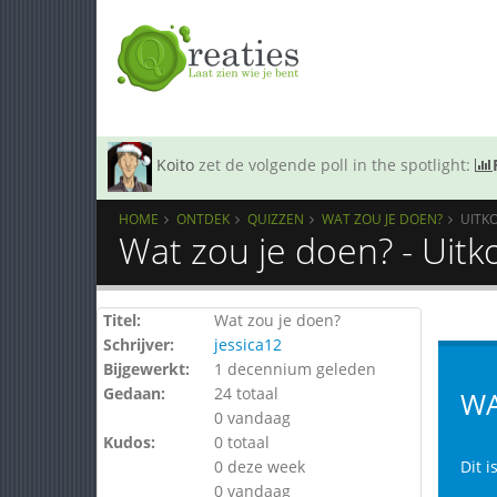
Koito
zet de volgende poll in the spotlight:
HOME
ONTDEK
QUIZZEN
WAT ZOU JE DOEN?
UITK
Wat zou je doen? - Uit
Titel:
Wat zou je doen?
Schrijver:
jessica12
Bijgewerkt:
1 decennium geleden
Gedaan:
24 totaal
WA
0 vandaag
Kudos:
0 totaal
0 deze week
Dit i
0 vandaag