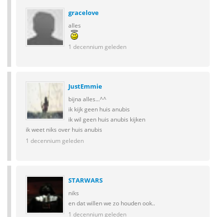
gracelove
alles
1 decennium geleden
JustEmmie
bijna alles...^^
ik kijk geen huis anubis
ik wil geen huis anubis kijken
ik weet niks over huis anubis
1 decennium geleden
STARWARS
niks
en dat willen we zo houden ook..
1 decennium geleden