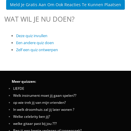
Meld Je Gratis Aan Om Ook Reacties Te Kunnen Plaatsen
WAT WIL JE NU DOEN?
Deze quiz invullen
Een andere quiz doen
Zelf een quiz ontwerpen
Meer quizzen:
LIEFDE
Welk instrument moet jij gaan spelen??
op wie trek jij van mijn vrienden?
In welk droomhuis zal jij later wonen ?
Welke celebrity ben jij?
welke gitaar past bij jou ???
Ben jij een beetje verlegen of jongensgek?