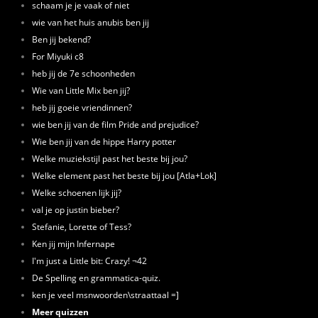
schaam je je vaak of niet
wie van het huis anubis ben jij
Ben jij bekend?
For Miyuki c8
heb jij de 7e schoonheden
Wie van Little Mix ben jij?
heb jij goeie vriendinnen?
wie ben jij van de film Pride and prejudice?
Wie ben jij van de hippe Harry potter
Welke muziekstijl past het beste bij jou?
Welke element past het beste bij jou [Atla+Lok]
Welke schoenen lijk jij?
val je op justin bieber?
Stefanie, Lorette of Tess?
Ken jij mijn Infernape
I'm just a Little bit: Crazy! ¬42
De Spelling en grammatica-quiz.
ken je veel msnwoorden\straattaal =]
Meer quizzen