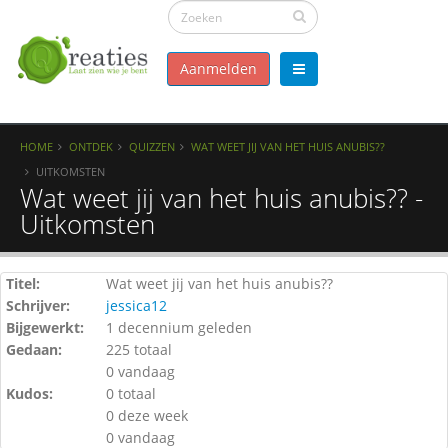
Aanmelden
HOME
ONTDEK
QUIZZEN
WAT WEET JIJ VAN HET HUIS ANUBIS??
UITKOMSTEN
Wat weet jij van het huis anubis?? -
Uitkomsten
Titel:
Wat weet jij van het huis anubis??
Schrijver:
jessica12
Bijgewerkt:
1 decennium geleden
Gedaan:
225 totaal
0 vandaag
Kudos:
0 totaal
0 deze week
0 vandaag