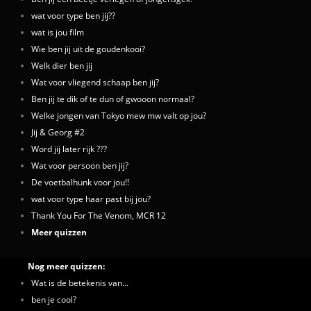
wat voor type ben jij??
wat is jou film
Wie ben jij uit de goudenkooi?
Welk dier ben jij
Wat voor vliegend schaap ben jij?
Ben jij te dik of te dun of gwooon normaal?
Welke jongen van Tokyo mew mw valt op jou?
Jij & Georg #2
Word jij later rijk ???
Wat voor persoon ben jij?
De voetbalhunk voor jou!!
wat voor type haar past bij jou?
Thank You For The Venom, MCR 12
Meer quizzen
Nog meer quizzen:
Wat is de betekenis van...
ben je cool?