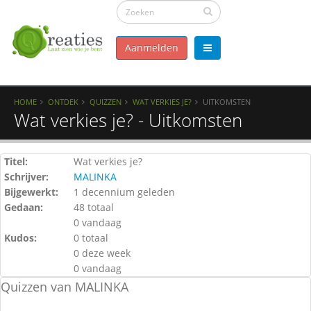
Aanmelden
HOME
ONTDEK
QUIZZEN
WAT VERKIES JE?
UITKOMSTEN
Wat verkies je? - Uitkomsten
Titel:
Wat verkies je?
Schrijver:
MALINKA
Bijgewerkt:
1 decennium geleden
Gedaan:
48 totaal
0 vandaag
Kudos:
0 totaal
0 deze week
0 vandaag
Quizzen van MALINKA