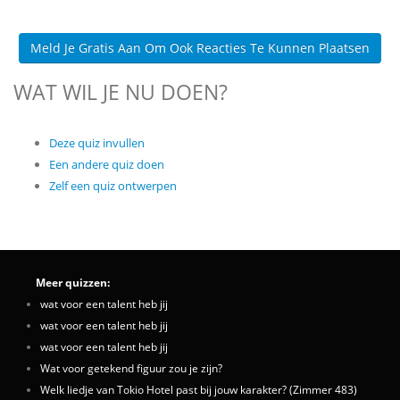
Meld Je Gratis Aan Om Ook Reacties Te Kunnen Plaatsen
WAT WIL JE NU DOEN?
Deze quiz invullen
Een andere quiz doen
Zelf een quiz ontwerpen
Meer quizzen:
wat voor een talent heb jij
wat voor een talent heb jij
wat voor een talent heb jij
Wat voor getekend figuur zou je zijn?
Welk liedje van Tokio Hotel past bij jouw karakter? (Zimmer 483)