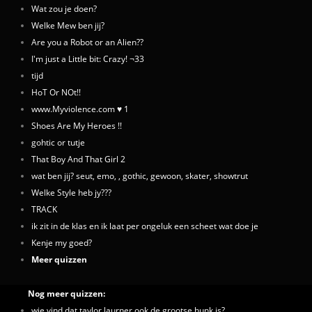
Wat zou je doen?
Welke Mew ben jij?
Are you a Robot or an Alien??
I'm just a Little bit: Crazy! ¬33
tijd
HoT Or NOt!!
www.Myviolence.com ♥ 1
Shoes Are My Heroes !!
gohtic or tutje
That Boy And That Girl 2
wat ben jij? seut, emo, , gothic, gewoon, skater, showtrut
Welke Style heb jy???
TRACK
ik zit in de klas en ik laat per ongeluk een scheet wat doe je
Kenje my goed?
Meer quizzen
Nog meer quizzen:
wie vind dat taylor laurner ook de grootse hunk is?