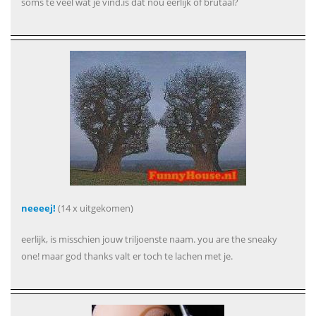
soms te veel wat je vind.is dat nou eerlijk of brutaal?
neeeej!
(14 x uitgekomen)
eerlijk, is misschien jouw triljoenste naam. you are the sneaky
one! maar god thanks valt er toch te lachen met je.