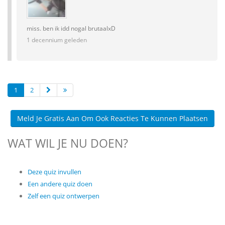
miss. ben ik idd nogal brutaalxD
1 decennium geleden
1
2
Meld Je Gratis Aan Om Ook Reacties Te Kunnen Plaatsen
WAT WIL JE NU DOEN?
Deze quiz invullen
Een andere quiz doen
Zelf een quiz ontwerpen