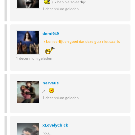
) ik ben nie zo eerlijk
1 decennium geleden
demi949
ik ben eerlijk en goed dat deze guiz niet saai is
1 decennium geleden
nerveus
Ja.
1 decennium geleden
xLovelyChick
nou,,,