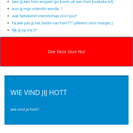
ben jij een hsm exspert (ps komt uit een hsm boekske lol)
kun jij mijn vriendin worde, ?
wat betekend vriendschap voor jou!!
bij wie pas jij het beste van hsm??? (alleenn voor meisjes )
lijk jij op mij !!?
WIE VIND JIJ HOTT
wie vind je hott?