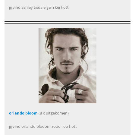
jij vind ashley tisdale gwn kei hott
orlando bloom
(8 x uitgekomen)
jij vind orlando blooom zooo ..oo hott