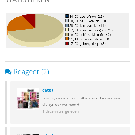
Reageer (2)
catba
ja sorry da de jonas brothers er ni by sraan want
die zyn ook wel hott(H)
1 decennium geleden