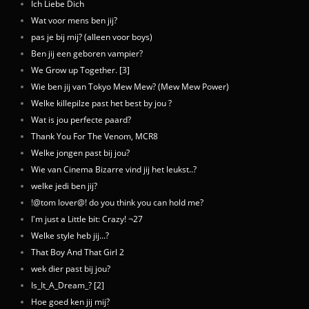
Ich Liebe Dich
Wat voor mens ben jij?
pas je bij mij? (alleen voor boys)
Ben jij een geboren vampier?
We Grow up Together. [3]
Wie ben jij van Tokyo Mew Mew? (Mew Mew Power)
Welke killepilze past het best by jou ?
Wat is jou perfecte paard?
Thank You For The Venom, MCR8
Welke jongen past bij jou?
Wie van Cinema Bizarre vind jij het leukst..?
welke jedi ben jij?
!@tom lover@! do you think you can hold me?
I'm just a Little bit: Crazy! ¬27
Welke style heb jij...?
That Boy And That Girl 2
wek dier past bij jou?
Is_It_A_Dream_? [2]
Hoe goed ken jij mij?