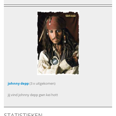
johnny depp
(3 x uitgekomen)
jij vind johnny depp gwn kei hott
STATISTIEKEN