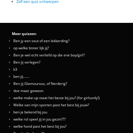
Zelf een quiz ontwerpen
Meer quizzen:
Ben jy een seut of een lekkerding?
op welke bnner lijk jij?
Ben je wel echt verliefd op die ene boy/girl?
Ben jij verlegen?
k3
ben jij.......
Ben jij Glamourous, of Nerderig?
doe maar gewoon
welke make-up staat het beste bij jou? (for girlsonly!)
Welke van mijn sporten past het best bij jouw?
ben je bekend bij jou
welke rol speel jij in jou gezin???
welke hond past het best bij jou?