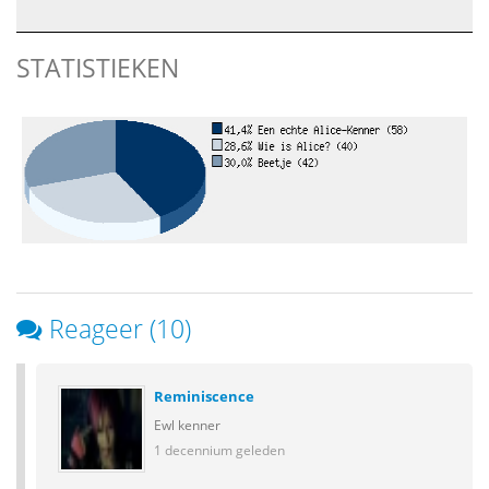
STATISTIEKEN
Reageer (10)
Reminiscence
Ewl kenner
1 decennium geleden