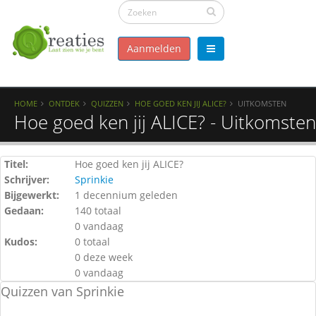
Aanmelden
HOME
ONTDEK
QUIZZEN
HOE GOED KEN JIJ ALICE?
UITKOMSTEN
Hoe goed ken jij ALICE? - Uitkomsten
Titel:
Hoe goed ken jij ALICE?
Schrijver:
Sprinkie
Bijgewerkt:
1 decennium geleden
Gedaan:
140 totaal
0 vandaag
Kudos:
0 totaal
0 deze week
0 vandaag
Quizzen van Sprinkie