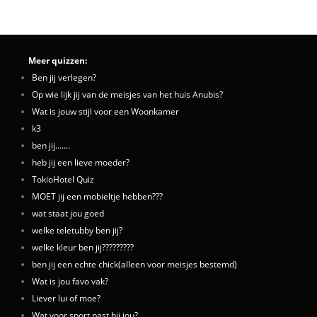
Meer quizzen:
Ben jij verlegen?
Op wie lijk jij van de meisjes van het huis Anubis?
Wat is jouw stijl voor een Woonkamer
k3
ben jij.......
heb jij een lieve moeder?
TokioHotel Quiz
MOET jij een mobieltje hebben???
wat staat jou goed
welke teletubby ben jij?
welke kleur ben jij?????????
ben jij een echte chick(alleen voor meisjes bestemd)
Wat is jou favo vak?
Liever lui of moe?
Wat voor sport past bij jou?