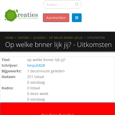
Aanmelden
HOME
ONTDEK
QUIZZEN
OP WELKE BNNER LIJK JIJ?
UITKOMSTEN
Op welke bnner lijk jij? - Uitkomsten
Titel:
op welke bnner lijk jij?
Schrijver:
liesjuh828
Bijgewerkt:
1 decennium geleden
Gedaan:
251 totaal
0 vandaag
Kudos:
0 totaal
0 deze week
0 vandaag