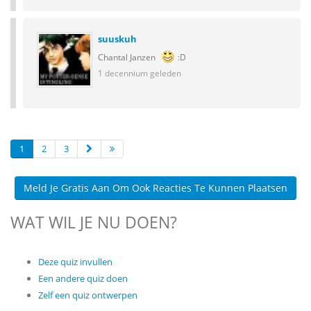
suuskuh
Chantal Janzen
:D
1 decennium geleden
1
2
3
Meld Je Gratis Aan Om Ook Reacties Te Kunnen Plaatsen
WAT WIL JE NU DOEN?
Deze quiz invullen
Een andere quiz doen
Zelf een quiz ontwerpen