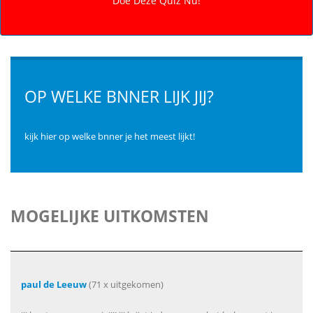
OP WELKE BNNER LIJK JIJ?
kijk hier op welke bnner je het meest lijkt!
MOGELIJKE UITKOMSTEN
paul de Leeuw
(71 x uitgekomen)