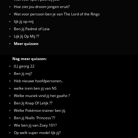
Hoe ziet jou droom jongen eruit?
Wat voor persoon ben je van The Lord of the Rings
lijk jij op mij
Ben jij Padmé of Leia
Lijk Jij Op Mij ??
Meer quizzen
Nog meer quizzen:
(L) georg 22
Ben jij mij?
Heb nieuwe hoofdpersonen..
welke trein ben jij van NS
Welke muziek vind jij het gaafst ?
Ben Jij Knap Of Lelijk ??
Welke Pokémon trainer ben jij.
Ben jij Nialls 'Princess'??
Wie ben jij van Zoey 101?
Op welk super model lijk jij?