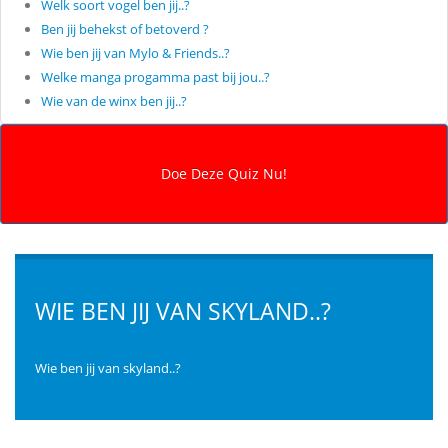
Welk soort vogel ben jij..?
Ben jij behekst of betoverd ?
Wie ben jij van Mylo & Friends..?
Welke manga progamma past bij jou..?
Wie van de winx ben jij..?
WIE BEN JIJ VAN SKYLAND..?
Wie ben jij van skyland..?