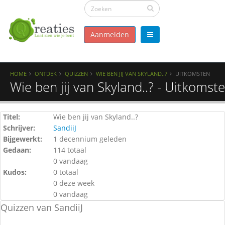
Aanmelden
HOME
ONTDEK
QUIZZEN
WIE BEN JIJ VAN SKYLAND..?
UITKOMSTEN
Wie ben jij van Skyland..? - Uitkomst
Titel:
Wie ben jij van Skyland..?
Schrijver:
SandiiJ
Bijgewerkt:
1 decennium geleden
Gedaan:
114 totaal
0 vandaag
Kudos:
0 totaal
0 deze week
0 vandaag
Quizzen van SandiiJ