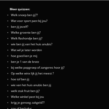
Meer quizzen:
Welk snoep ben jij??
Wat voor sport past bij jou?
ben jij jezelf?
Welke groente ben jij?
Welk Rashondje ben jij?
wie ben jij van het huis anubis?
Wat wil je later worden
hoe goed ken je mij
ben je 1 van de bratz
bij welke popgroep of zangeres hoor jij?
Op welke winx lijk jij het meest ?
hoe tof ben jij
wie van het huis anubis ben jij
welk stuk fruit ben jij?
Welke winkel past bij jou
krijg je genoeg zakgeld??
spa of barluduc