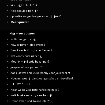
Vind hij JOU leuk ? =)
Hoe populair ben jij ?
op welke zanger/zangeres wil jij lijken?
Meer quizzen
Nog meer quizzen:
welke zanger ben jij
now or never _alex evans (1)
Ben jij verliefd op Justin Bieber ?
wat voor viend(in) ben jij
Moet ik mijn liefde bekennen?
grapjas of mopperkont?
Zoek uit wat een leuke hobby voor jou zal zijn!
Hoeveel weet jij van zwangerschap en bevallen?
Bill...MY ANGEL...3
Naar welke Zweinsteinafdeling ga jij ?
welk boek van carry slee ben jij?
Deine leben und Tokio Hotel!*[2]