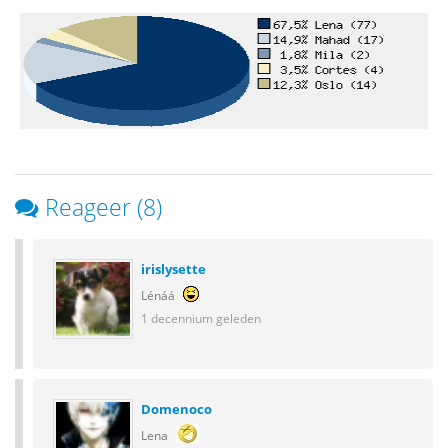
Reageer (8)
irislysette
Lénáá
1 decennium geleden
Domenoco
Lena