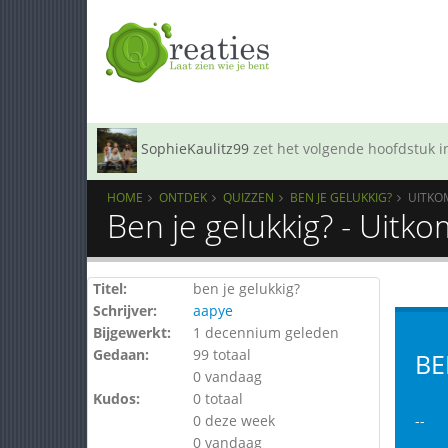
SophieKaulitz99
zet het volgende hoofdstuk in
HOME
ONTDEK
QUIZZEN
BEN JE GELUKKIG?
UITKO
Ben je gelukkig? - Uitk
Titel:
ben je gelukkig?
Schrijver:
aapye
Bijgewerkt:
1 decennium geleden
Gedaan:
99 totaal
BE
0 vandaag
Kudos:
0 totaal
0 deze week
--
0 vandaag