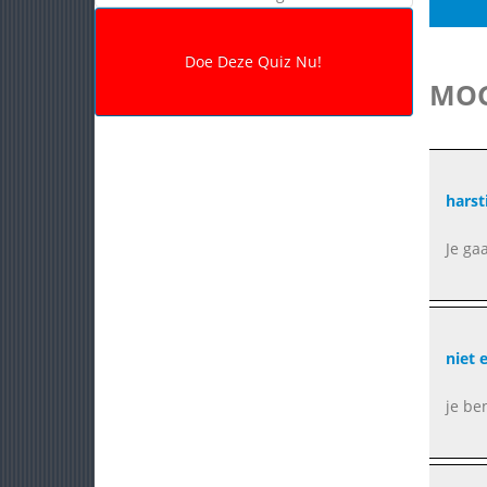
MOG
harst
Je ga
niet e
je be