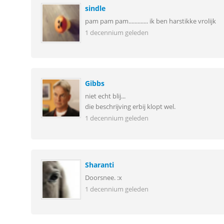
sindle
pam pam pam............. ik ben harstikke vrolijk
1 decennium geleden
Gibbs
niet echt blij...
die beschrijving erbij klopt wel.
1 decennium geleden
Sharanti
Doorsnee. :x
1 decennium geleden