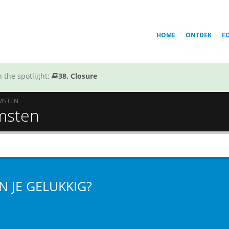
HOME
ONTDEK
F
 the spotlight:
38. Closure
MSTEN
omsten
N JE GELUKKIG?