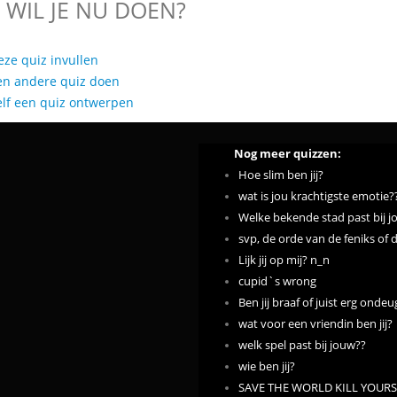
 WIL JE NU DOEN?
eze quiz invullen
en andere quiz doen
elf een quiz ontwerpen
Nog meer quizzen:
Hoe slim ben jij?
wat is jou krachtigste emotie?
Welke bekende stad past bij j
svp, de orde van de feniks of
Lijk jij op mij? n_n
cupid`s wrong
Ben jij braaf of juist erg onde
wat voor een vriendin ben jij?
welk spel past bij jouw??
wie ben jij?
SAVE THE WORLD KILL YOURSE