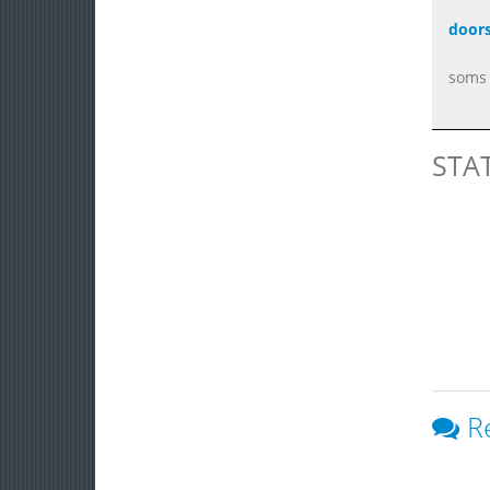
doors
soms 
STA
R