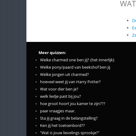
WAT
D
E
Z
Meer quizzen:
Welke charmed one ben jij? {het innerlijk}
Welke pony/paard van beekshof ben jij
Welke jongen uit charmed?
hoeveel weet jij van Harry Potter?
Wat voor dier ben je?
welk liedje past bij jou?
hoe groot hoort jou kamer te zijn???
paar vraagjes maar.
Sta jij graag in de belangstelling?
Ken jij het toetsenbord??
"Wat is jouw lievelings sprookje?"