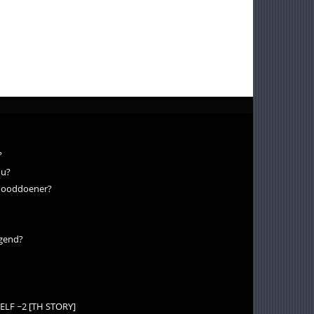
?
ou?
 dooddoener?
ugend?
LF ~2 [TH STORY]