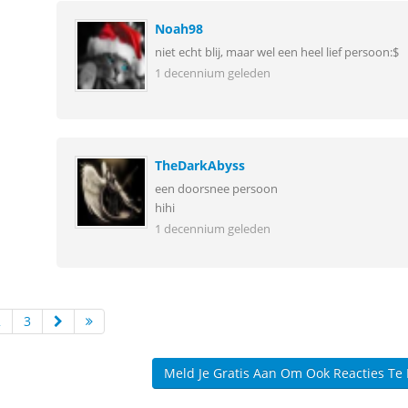
Noah98
niet echt blij, maar wel een heel lief persoon:$
1 decennium geleden
TheDarkAbyss
een doorsnee persoon
hihi
1 decennium geleden
2
3
Meld Je Gratis Aan Om Ook Reacties Te