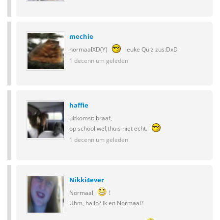
mechie
normaalXD(Y)
leuke Quiz zus:DxD
1 decennium geleden
haffie
uitkomst: braaf,
op school wel,thuis niet echt.
1 decennium geleden
Nikki4ever
Normaal
!
Uhm, hallo? Ik en Normaal?