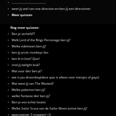
............................................
weet jij veel van one direction en ben jij een directioner
Meer quizzen
Nog meer quizzen:
Ben je verliefd??
Welk Lord of the Rings Personage ben jij?
Welke edelsteen ben jij?
ben jij arctic monkeys fan
ben ik in love? Quiz!
vind jij twilight leuk?
Wat voor dier ben je?
wie is jou droomboy(deze quiz is alleen voor meisjes of gays)
Wat weet jij van The Wanted?
Welke pokemon ben jij?
welke Fantasie dier ben jij?
Ben je een echte lovatic
Welke Sailor Scout van de Sailor Moon anime ben jij?
waarzegster 3 vraagjes! <3