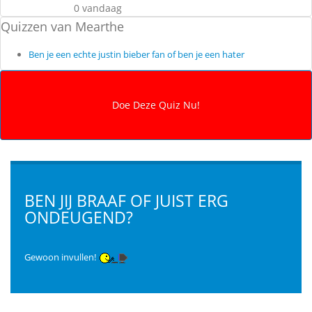
0 vandaag
Quizzen van Mearthe
Ben je een echte justin bieber fan of ben je een hater
BEN JIJ BRAAF OF JUIST ERG
ONDEUGEND?
Gewoon invullen!