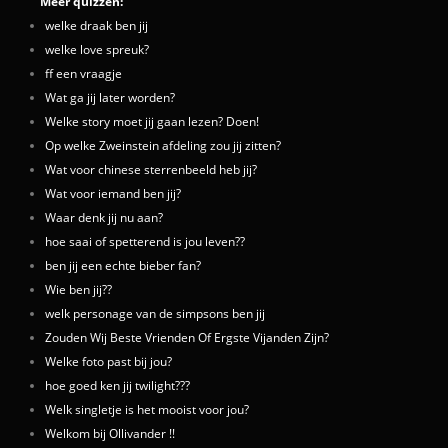
Meer quizzen:
welke draak ben jij
welke love spreuk?
ff een vraagje
Wat ga jij later worden?
Welke story moet jij gaan lezen? Doen!
Op welke Zweinstein afdeling zou jij zitten?
Wat voor chinese sterrenbeeld heb jij?
Wat voor iemand ben jij?
Waar denk jij nu aan?
hoe saai of spetterend is jou leven??
ben jij een echte bieber fan?
Wie ben jij??
welk personage van de simpsons ben jij
Zouden Wij Beste Vrienden Of Ergste Vijanden Zijn?
Welke foto past bij jou?
hoe goed ken jij twilight???
Welk singletje is het mooist voor jou?
Welkom bij Ollivander !!