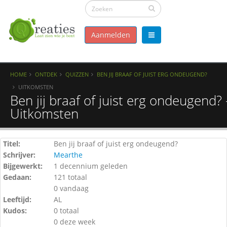
Aanmelden
HOME
ONTDEK
QUIZZEN
BEN JIJ BRAAF OF JUIST ERG ONDEUGEND?
UITKOMSTEN
Ben jij braaf of juist erg ondeugend? 
Uitkomsten
Titel:
Ben jij braaf of juist erg ondeugend?
Schrijver:
Mearthe
Bijgewerkt:
1 decennium geleden
Gedaan:
121 totaal
0 vandaag
Leeftijd:
AL
Kudos:
0 totaal
0 deze week